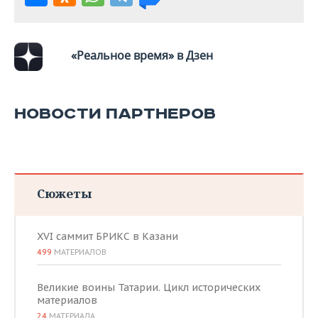
ВОДНЫЕ ВИДЫ СПОРТА
ОБРАЗОВАНИЕ
ХОККЕЙ С МЯЧОМ
ПРОИСШЕСТВИЯ
«Реальное время» в Дзен
НОВОСТИ ПАРТНЕРОВ
Сюжеты
XVI саммит БРИКС в Казани
499
МАТЕРИАЛОВ
Великие воины Татарии. Цикл исторических
материалов
24
МАТЕРИАЛА