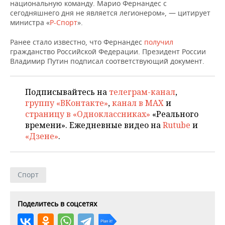
НЕФТЕХИМИЯ
национальную команду. Марио Фернандес с
сегодняшнего дня не является легионером», — цитирует
РОЗНИЧНАЯ ТОРГОВЛЯ
НОВОСТИ ТЕХНОЛОГИЙ
МЕРОПРИЯТИЯ
министра «
Р-Спорт
».
НЕФТЬ
ТРАНСПОРТ
IT
НОВОСТИ МЕРОПРИЯТИЙ
СПОРТ
Ранее стало известно, что Фернандес
получил
ОПК
гражданство Российской Федерации. Президент России
Владимир Путин подписал соответствующий документ.
УСЛУГИ
МЕДИА
ВЫЕЗДНАЯ РЕДАКЦИЯ
НОВОСТИ СПОРТА
ОБЩЕСТВО
ЭНЕРГЕТИКА
ТЕЛЕКОММУНИКАЦИИ
БИЗНЕС-БРАНЧИ
ФУТБОЛ
НОВОСТИ ОБЩЕСТВА
ФОТОГАЛЕРЕЯ
Подписывайтесь на
телеграм-канал
,
группу «ВКонтакте»
,
канал в MAX
и
ONLINE-КОНФЕРЕНЦИИ
ХОККЕЙ
ВЛАСТЬ
СЮЖЕТЫ
страницу в «Одноклассниках»
«Реального
времени». Ежедневные видео на
Rutube
и
ОТКРЫТАЯ ЛЕКЦИЯ
БАСКЕТБОЛ
ИНФРАСТРУКТУРА
СПРАВОЧНИК
«Дзене»
.
ВОЛЕЙБОЛ
ИСТОРИЯ
СПИСОК ПЕРСОН
ПОЛНАЯ ВЕРСИЯ
Спорт
КИБЕРСПОРТ
КУЛЬТУРА
СПИСОК КОМПАНИЙ
ФИГУРНОЕ КАТАНИЕ
МЕДИЦИНА
Поделитесь в соцсетях