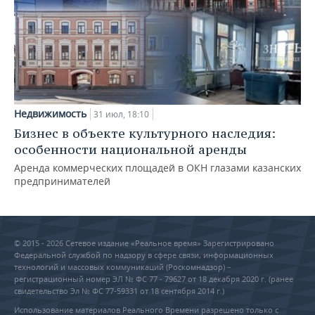
Недвижимость
31 июл, 18:10
Бизнес в объекте культурного наследия:
особенности национальной аренды
Аренда коммерческих площадей в ОКН глазами казанских
предпринимателей
© 2015 - 2026 Сетевое издание «Реальное время» Зарегистрировано
Федеральной службой по надзору в сфере связи, информационных
технологий и массовых коммуникаций (Роскомнадзор) –
регистрационный номер ЭЛ № ФС 77 - 79627 от 18 декабря 2020 г. (ранее
свидетельство Эл № ФС 77-59331 от 18 сентября 2014 г.)
Использование материалов Реального Времени разрешено только с