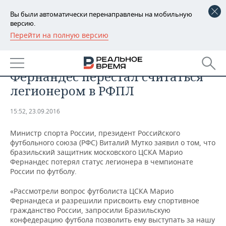
Вы были автоматически перенаправлены на мобильную
версию.
Перейти на полную версию
РЕГИОНЫ
СПОРТ
Бразильский защитник ЦСКА
БАШКОРТОСТАН
НОВОСТИ
Фернандес перестал считаться
ТАТАРСТАН
АНАЛИТИКА
легионером в РФПЛ
УДМУРТИЯ
НОВОСТИ АНАЛИТИКИ
ЭКОНОМИКА
15:52, 23.09.2016
ДЕКЛАРАЦИИ О ДОХОДАХ
НОВОСТИ ЭКОНОМИКИ
ПРОМЫШЛЕННОСТЬ
Министр спорта России, президент Российского
футбольного союза (РФС) Виталий Мутко заявил о том, что
КОРОЛИ ГОСЗАКАЗА ПФО
ФИНАНСЫ
НОВОСТИ
НЕДВИЖИМОСТЬ
бразильский защитник московского ЦСКА Марио
ПРОМЫШЛЕННОСТИ
Фернандес потерял статус легионера в чемпионате
России по футболу.
ВУЗЫ ТАТАРСТАНА
БАНКИ
НОВОСТИ НЕДВИЖИМОСТИ
АВТО
АГРОПРОМ
«Рассмотрели вопрос футболиста ЦСКА Марио
КОМУ ПРИНАДЛЕЖАТ
БЮДЖЕТ
НОВОСТИ АВТО
БИЗНЕС
Фернандеса и разрешили присвоить ему спортивное
ТОРГОВЫЕ ЦЕНТРЫ
МАШИНОСТРОЕНИЕ
гражданство России, запросили Бразильскую
ТАТАРСТАНА
конфедерацию футбола позволить ему выступать за нашу
ИНВЕСТИЦИИ
НОВОСТИ БИЗНЕСА
ТЕХНОЛОГИИ