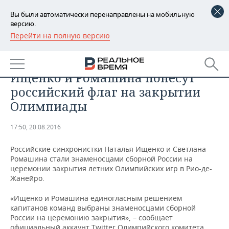
Вы были автоматически перенаправлены на мобильную
версию.
Перейти на полную версию
РЕГИОНЫ
СПОРТ
Российские синхронистки
БАШКОРТОСТАН
НОВОСТИ
Ищенко и Ромашина понесут
ТАТАРСТАН
АНАЛИТИКА
российский флаг на закрытии
Олимпиады
УДМУРТИЯ
НОВОСТИ АНАЛИТИКИ
ЭКОНОМИКА
17:50, 20.08.2016
ДЕКЛАРАЦИИ О ДОХОДАХ
НОВОСТИ ЭКОНОМИКИ
ПРОМЫШЛЕННОСТЬ
Российские синхронистки Наталья Ищенко и Светлана
КОРОЛИ ГОСЗАКАЗА ПФО
ФИНАНСЫ
НОВОСТИ
НЕДВИЖИМОСТЬ
Ромашина стали знаменосцами сборной России на
ПРОМЫШЛЕННОСТИ
церемонии закрытия летних Олимпийских игр в Рио-де-
ВУЗЫ ТАТАРСТАНА
БАНКИ
НОВОСТИ НЕДВИЖИМОСТИ
АВТО
Жанейро.
АГРОПРОМ
«Ищенко и Ромашина единогласным решением
КОМУ ПРИНАДЛЕЖАТ
БЮДЖЕТ
НОВОСТИ АВТО
БИЗНЕС
капитанов команд выбраны знаменосцами сборной
ТОРГОВЫЕ ЦЕНТРЫ
МАШИНОСТРОЕНИЕ
ТАТАРСТАНА
России на церемонию закрытия», – сообщает
ИНВЕСТИЦИИ
НОВОСТИ БИЗНЕСА
ТЕХНОЛОГИИ
официальный аккаунт Twitter Олимпийского комитета