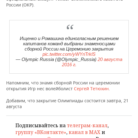
НЕФТЕХИМИЯ
России (ОКР).
РОЗНИЧНАЯ ТОРГОВЛЯ
НОВОСТИ ТЕХНОЛОГИЙ
МЕРОПРИЯТИЯ
НЕФТЬ
ТРАНСПОРТ
IT
НОВОСТИ МЕРОПРИЯТИЙ
СПОРТ
ОПК
Ищенко и Ромашина единогласным решением
УСЛУГИ
МЕДИА
ВЫЕЗДНАЯ РЕДАКЦИЯ
НОВОСТИ СПОРТА
ОБЩЕСТВО
капитанов команд выбраны знаменосцами
ЭНЕРГЕТИКА
сборной России на Церемонию закрытия
ТЕЛЕКОММУНИКАЦИИ
БИЗНЕС-БРАНЧИ
ФУТБОЛ
НОВОСТИ ОБЩЕСТВА
ФОТОГАЛЕРЕЯ
pic.twitter.com/yWYriTrklS
— Olympic Russia (@Olympic_Russia)
20 августа
2016 г.
ONLINE-КОНФЕРЕНЦИИ
ХОККЕЙ
ВЛАСТЬ
СЮЖЕТЫ
ОТКРЫТАЯ ЛЕКЦИЯ
БАСКЕТБОЛ
ИНФРАСТРУКТУРА
СПРАВОЧНИК
Напомним, что знамя сборной России на церемонии
открытия Игр нес волейболист
Сергей Тетюхин
.
ВОЛЕЙБОЛ
ИСТОРИЯ
СПИСОК ПЕРСОН
ПОЛНАЯ ВЕРСИЯ
Добавим, что закрытие Олимпиады состоится завтра, 21
августа
КИБЕРСПОРТ
КУЛЬТУРА
СПИСОК КОМПАНИЙ
ФИГУРНОЕ КАТАНИЕ
МЕДИЦИНА
Подписывайтесь на
телеграм-канал
,
группу «ВКонтакте»
,
канал в MAX
и