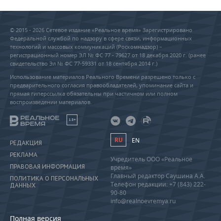
© 2015 - 2026 Сетевое издание «Реальное время» Зарегистрировано
Федеральной службой по надзору в сфере связи, информационных
технологий и массовых коммуникаций (Роскомнадзор) –
регистрационный номер ЭЛ № ФС 77 - 79627 от 18 декабря 2020 г. (ранее
свидетельство Эл № ФС 77-59331 от 18 сентября 2014 г.)
Использование материалов Реального Времени разрешено только с
предварительного согласия правообладателей, упоминание сайта и
прямая гиперссылка обязательны при частичном или полном
воспроизведении материалов.
18+
RU
EN
РЕДАКЦИЯ
РЕКЛАМА
Учредитель ООО «Реальное
ПРАВОВАЯ ИНФОРМАЦИЯ
время»
Главный редактор Саушина А.А.
ПОЛИТИКА О ПЕРСОНАЛЬНЫХ
Телефон редакции: +7 (843) 222-
ДАННЫХ
90-80
info@realnoevremya.ru
Полная версия