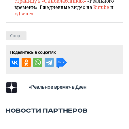
страницу в «Одноклассниках»
«Реального
ВОДНЫЕ ВИДЫ СПОРТА
ОБРАЗОВАНИЕ
времени». Ежедневные видео на
Rutube
и
«Дзене»
.
ХОККЕЙ С МЯЧОМ
ПРОИСШЕСТВИЯ
Спорт
Поделитесь в соцсетях
«Реальное время» в Дзен
НОВОСТИ ПАРТНЕРОВ