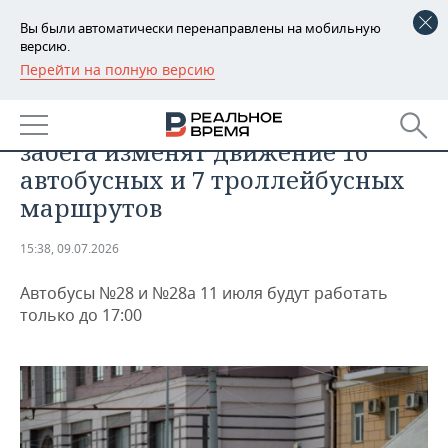
Вы были автоматически перенаправлены на мобильную
версию.
Перейти на полную версию
РЕГИОНЫ
ОБЩЕСТВО
В Казани на время ночного
БАШКОРТОСТАН
НОВОСТИ
забега изменят движение 16
ТАТАРСТАН
АНАЛИТИКА
автобусных и 7 троллейбусных
маршрутов
УДМУРТИЯ
НОВОСТИ АНАЛИТИКИ
ЭКОНОМИКА
15:38, 09.07.2026
ДЕКЛАРАЦИИ О ДОХОДАХ
НОВОСТИ ЭКОНОМИКИ
ПРОМЫШЛЕННОСТЬ
Автобусы №28 и №28а 11 июля будут работать
КОРОЛИ ГОСЗАКАЗА ПФО
ФИНАНСЫ
НОВОСТИ
НЕДВИЖИМОСТЬ
только до 17:00
ПРОМЫШЛЕННОСТИ
ВУЗЫ ТАТАРСТАНА
БАНКИ
НОВОСТИ НЕДВИЖИМОСТИ
АВТО
АГРОПРОМ
КОМУ ПРИНАДЛЕЖАТ
БЮДЖЕТ
НОВОСТИ АВТО
БИЗНЕС
ТОРГОВЫЕ ЦЕНТРЫ
МАШИНОСТРОЕНИЕ
ТАТАРСТАНА
ИНВЕСТИЦИИ
НОВОСТИ БИЗНЕСА
ТЕХНОЛОГИИ