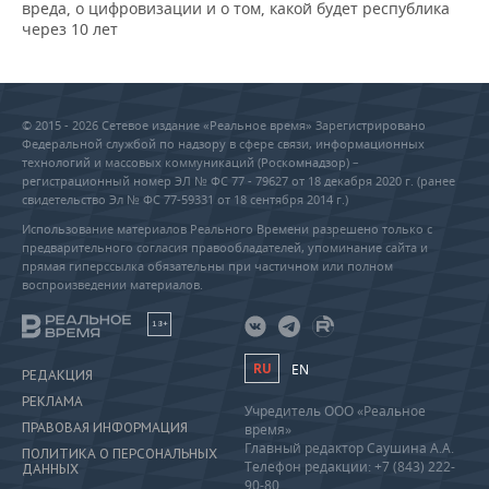
вреда, о цифровизации и о том, какой будет республика
через 10 лет
© 2015 - 2026 Сетевое издание «Реальное время» Зарегистрировано
Федеральной службой по надзору в сфере связи, информационных
технологий и массовых коммуникаций (Роскомнадзор) –
регистрационный номер ЭЛ № ФС 77 - 79627 от 18 декабря 2020 г. (ранее
свидетельство Эл № ФС 77-59331 от 18 сентября 2014 г.)
Использование материалов Реального Времени разрешено только с
предварительного согласия правообладателей, упоминание сайта и
прямая гиперссылка обязательны при частичном или полном
воспроизведении материалов.
18+
RU
EN
РЕДАКЦИЯ
РЕКЛАМА
Учредитель ООО «Реальное
ПРАВОВАЯ ИНФОРМАЦИЯ
время»
Главный редактор Саушина А.А.
ПОЛИТИКА О ПЕРСОНАЛЬНЫХ
Телефон редакции: +7 (843) 222-
ДАННЫХ
90-80