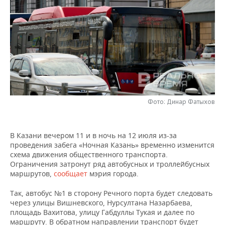
НЕФТЕХИМИЯ
РОЗНИЧНАЯ ТОРГОВЛЯ
НОВОСТИ ТЕХНОЛОГИЙ
МЕРОПРИЯТИЯ
НЕФТЬ
ТРАНСПОРТ
IT
НОВОСТИ МЕРОПРИЯТИЙ
СПОРТ
ОПК
УСЛУГИ
МЕДИА
ВЫЕЗДНАЯ РЕДАКЦИЯ
НОВОСТИ СПОРТА
ОБЩЕСТВО
ЭНЕРГЕТИКА
ТЕЛЕКОММУНИКАЦИИ
БИЗНЕС-БРАНЧИ
ФУТБОЛ
НОВОСТИ ОБЩЕСТВА
ФОТОГАЛЕРЕЯ
Фото: Динар Фатыхов
ONLINE-КОНФЕРЕНЦИИ
ХОККЕЙ
ВЛАСТЬ
СЮЖЕТЫ
ОТКРЫТАЯ ЛЕКЦИЯ
БАСКЕТБОЛ
ИНФРАСТРУКТУРА
СПРАВОЧНИК
В Казани вечером 11 и в ночь на 12 июля из-за
проведения забега «Ночная Казань» временно изменится
схема движения общественного транспорта.
ВОЛЕЙБОЛ
ИСТОРИЯ
СПИСОК ПЕРСОН
ПОЛНАЯ ВЕРСИЯ
Ограничения затронут ряд автобусных и троллейбусных
маршрутов,
сообщает
мэрия города.
КИБЕРСПОРТ
КУЛЬТУРА
СПИСОК КОМПАНИЙ
Так, автобус №1 в сторону Речного порта будет следовать
через улицы Вишневского, Нурсултана Назарбаева,
ФИГУРНОЕ КАТАНИЕ
МЕДИЦИНА
площадь Вахитова, улицу Габдуллы Тукая и далее по
маршруту. В обратном направлении транспорт будет