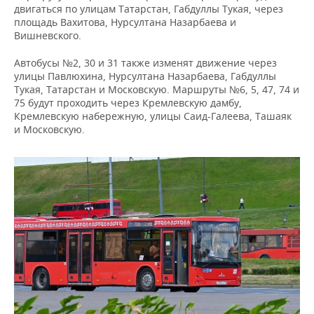
ВОДНЫЕ ВИДЫ СПОРТА
ОБРАЗОВАНИЕ
двигаться по улицам Татарстан, Габдуллы Тукая, через
площадь Вахитова, Нурсултана Назарбаева и
ХОККЕЙ С МЯЧОМ
ПРОИСШЕСТВИЯ
Вишневского.
Автобусы №2, 30 и 31 также изменят движение через
улицы Павлюхина, Нурсултана Назарбаева, Габдуллы
Тукая, Татарстан и Московскую. Маршруты №6, 5, 47, 74 и
75 будут проходить через Кремлевскую дамбу,
Кремлевскую набережную, улицы Саид-Галеева, Ташаяк
и Московскую.