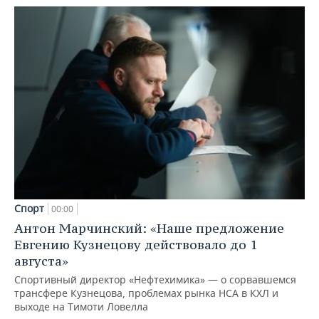
Спорт
00:00
Антон Марчинский: «Наше предложение
Евгению Кузнецову действовало до 1
августа»
Спортивный директор «Нефтехимика» — о сорвавшемся
трансфере Кузнецова, проблемах рынка НСА в КХЛ и
выходе на Тимоти Ловелла