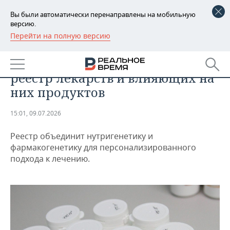
Вы были автоматически перенаправлены на мобильную
версию.
Перейти на полную версию
РЕГИОНЫ
ОБЩЕСТВО
В России к 2029 году создадут
БАШКОРТОСТАН
НОВОСТИ
реестр лекарств и влияющих на
ТАТАРСТАН
АНАЛИТИКА
них продуктов
УДМУРТИЯ
НОВОСТИ АНАЛИТИКИ
ЭКОНОМИКА
15:01, 09.07.2026
ДЕКЛАРАЦИИ О ДОХОДАХ
НОВОСТИ ЭКОНОМИКИ
ПРОМЫШЛЕННОСТЬ
Реестр объединит нутригенетику и
фармакогенетику для персонализированного
КОРОЛИ ГОСЗАКАЗА ПФО
ФИНАНСЫ
НОВОСТИ
НЕДВИЖИМОСТЬ
подхода к лечению.
ПРОМЫШЛЕННОСТИ
ВУЗЫ ТАТАРСТАНА
БАНКИ
НОВОСТИ НЕДВИЖИМОСТИ
АВТО
АГРОПРОМ
КОМУ ПРИНАДЛЕЖАТ
БЮДЖЕТ
НОВОСТИ АВТО
БИЗНЕС
ТОРГОВЫЕ ЦЕНТРЫ
МАШИНОСТРОЕНИЕ
ТАТАРСТАНА
ИНВЕСТИЦИИ
НОВОСТИ БИЗНЕСА
ТЕХНОЛОГИИ