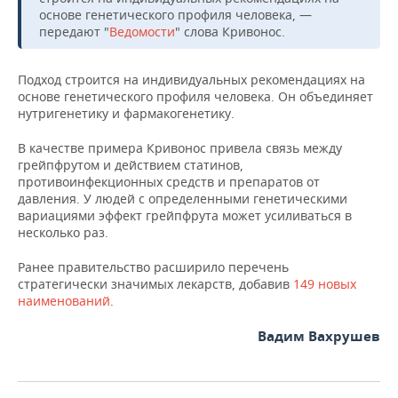
ВОДНЫЕ ВИДЫ СПОРТА
ОБРАЗОВАНИЕ
основе генетического профиля человека, —
передают "
Ведомости
" слова Кривонос.
ХОККЕЙ С МЯЧОМ
ПРОИСШЕСТВИЯ
Подход строится на индивидуальных рекомендациях на
основе генетического профиля человека. Он объединяет
нутригенетику и фармакогенетику.
В качестве примера Кривонос привела связь между
грейпфрутом и действием статинов,
противоинфекционных средств и препаратов от
давления. У людей с определенными генетическими
вариациями эффект грейпфрута может усиливаться в
несколько раз.
Ранее правительство расширило перечень
стратегически значимых лекарств, добавив
149 новых
наименований
.
Вадим Вахрушев