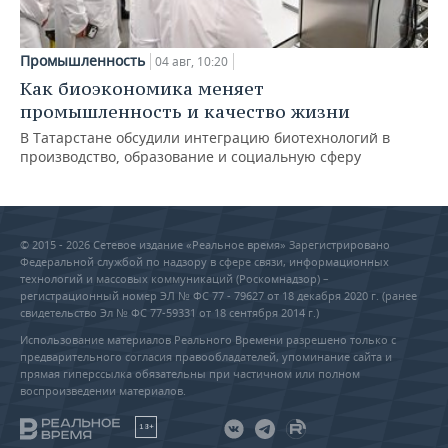
Промышленность
04 авг, 10:20
Как биоэкономика меняет
промышленность и качество жизни
В Татарстане обсудили интеграцию биотехнологий в
производство, образование и социальную сферу
© 2015 - 2026 Сетевое издание «Реальное время» Зарегистрировано
Федеральной службой по надзору в сфере связи, информационных
технологий и массовых коммуникаций (Роскомнадзор) –
регистрационный номер ЭЛ № ФС 77 - 79627 от 18 декабря 2020 г. (ранее
свидетельство Эл № ФС 77-59331 от 18 сентября 2014 г.)
Использование материалов Реального Времени разрешено только с
предварительного согласия правообладателей, упоминание сайта и
прямая гиперссылка обязательны при частичном или полном
воспроизведении материалов.
18+