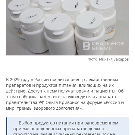
НЕФТЕХИМИЯ
РОЗНИЧНАЯ ТОРГОВЛЯ
НОВОСТИ ТЕХНОЛОГИЙ
МЕРОПРИЯТИЯ
НЕФТЬ
ТРАНСПОРТ
IT
НОВОСТИ МЕРОПРИЯТИЙ
СПОРТ
ОПК
УСЛУГИ
МЕДИА
ВЫЕЗДНАЯ РЕДАКЦИЯ
НОВОСТИ СПОРТА
ОБЩЕСТВО
ЭНЕРГЕТИКА
ТЕЛЕКОММУНИКАЦИИ
БИЗНЕС-БРАНЧИ
ФУТБОЛ
НОВОСТИ ОБЩЕСТВА
ФОТОГАЛЕРЕЯ
Фото: Михаил Захаров
ONLINE-КОНФЕРЕНЦИИ
ХОККЕЙ
ВЛАСТЬ
СЮЖЕТЫ
В 2029 году в России появится реестр лекарственных
ОТКРЫТАЯ ЛЕКЦИЯ
БАСКЕТБОЛ
ИНФРАСТРУКТУРА
СПРАВОЧНИК
препаратов и продуктов питания, влияющих на их
действие. Доступ к нему получат врачи и пациенты. Об
ВОЛЕЙБОЛ
ИСТОРИЯ
СПИСОК ПЕРСОН
ПОЛНАЯ ВЕРСИЯ
этом сообщила заместитель руководителя аппарата
правительства РФ Ольга Кривонос на форуме «Россия и
КИБЕРСПОРТ
КУЛЬТУРА
СПИСОК КОМПАНИЙ
мир: тренды здорового долголетия».
ФИГУРНОЕ КАТАНИЕ
МЕДИЦИНА
— Выбор продуктов питания при одновременном
приеме определенных препаратов должен
строится на индивидуальных рекомендациях на