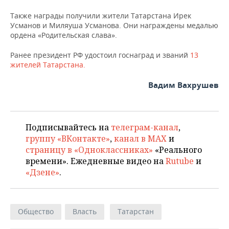
ВОДНЫЕ ВИДЫ СПОРТА
ОБРАЗОВАНИЕ
Также награды получили жители Татарстана Ирек
ХОККЕЙ С МЯЧОМ
ПРОИСШЕСТВИЯ
Усманов и Миляуша Усманова. Они награждены медалью
ордена «Родительская слава».
Ранее президент РФ удостоил госнаград и званий
13
жителей Татарстана.
Вадим Вахрушев
Подписывайтесь на
телеграм-канал
,
группу «ВКонтакте»
,
канал в MAX
и
страницу в «Одноклассниках»
«Реального
времени». Ежедневные видео на
Rutube
и
«Дзене»
.
Общество
Власть
Татарстан