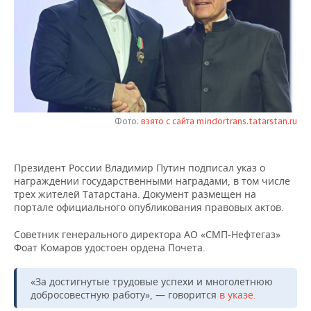
НЕФТЕХИМИЯ
РОЗНИЧНАЯ ТОРГОВЛЯ
НОВОСТИ ТЕХНОЛОГИЙ
МЕРОПРИЯТИЯ
НЕФТЬ
ТРАНСПОРТ
IT
НОВОСТИ МЕРОПРИЯТИЙ
СПОРТ
ОПК
УСЛУГИ
МЕДИА
ВЫЕЗДНАЯ РЕДАКЦИЯ
НОВОСТИ СПОРТА
ОБЩЕСТВО
ЭНЕРГЕТИКА
ТЕЛЕКОММУНИКАЦИИ
БИЗНЕС-БРАНЧИ
ФУТБОЛ
НОВОСТИ ОБЩЕСТВА
ФОТОГАЛЕРЕЯ
Фото:
взято с сайта mindortrans.tatarstan.ru
ONLINE-КОНФЕРЕНЦИИ
ХОККЕЙ
ВЛАСТЬ
СЮЖЕТЫ
Президент России Владимир Путин подписал указ о
награждении государственными наградами, в том числе
ОТКРЫТАЯ ЛЕКЦИЯ
БАСКЕТБОЛ
ИНФРАСТРУКТУРА
СПРАВОЧНИК
трех жителей Татарстана. Документ размещен на
портале официального опубликования правовых актов.
ВОЛЕЙБОЛ
ИСТОРИЯ
СПИСОК ПЕРСОН
ПОЛНАЯ ВЕРСИЯ
Советник генерального директора АО «СМП-Нефтегаз»
Фоат Комаров удостоен ордена Почета.
КИБЕРСПОРТ
КУЛЬТУРА
СПИСОК КОМПАНИЙ
ФИГУРНОЕ КАТАНИЕ
МЕДИЦИНА
«За достигнутые трудовые успехи и многолетнюю
добросовестную работу», — говорится
в указе.