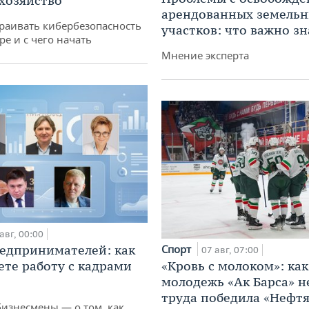
 хозяйство
арендованных земель
раивать кибербезопасность
участков: что важно зн
ре и с чего начать
Мнение эксперта
авг, 00:00
едпринимателей: как
Спорт
07 авг, 07:00
ете работу с кадрами
«Кровь с молоком»: как
молодежь «Ак Барса» н
труда победила «Нефт
бизнесмены — о том, как