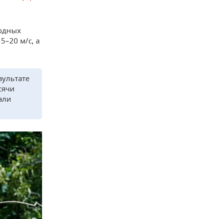
годных
5–20 м/с, а
зультате
сячи
али