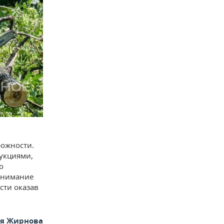
рожности.
рукциями,
о
внимание
сти оказав
ья Жирнова