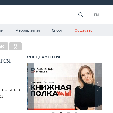
EN
ии
Мероприятия
Спорт
Общество
тся
а погибла
ез