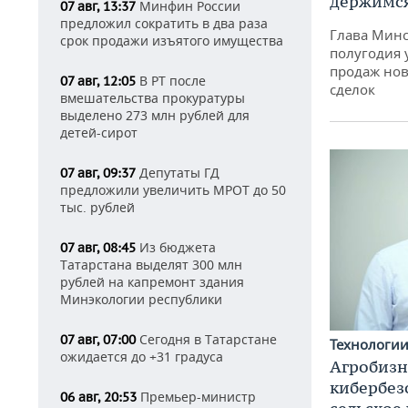
держимся
Минфин России
07 авг, 13:37
предложил сократить в два раза
Глава Минс
срок продажи изъятого имущества
полугодия 
продаж нов
В РТ после
07 авг, 12:05
сделок
вмешательства прокуратуры
выделено 273 млн рублей для
детей-сирот
Депутаты ГД
07 авг, 09:37
предложили увеличить МРОТ до 50
тыс. рублей
Из бюджета
07 авг, 08:45
Татарстана выделят 300 млн
рублей на капремонт здания
Минэкологии республики
Сегодня в Татарстане
07 авг, 07:00
Технологи
ожидается до +31 градуса
Агробизн
кибербез
Премьер-министр
06 авг, 20:53