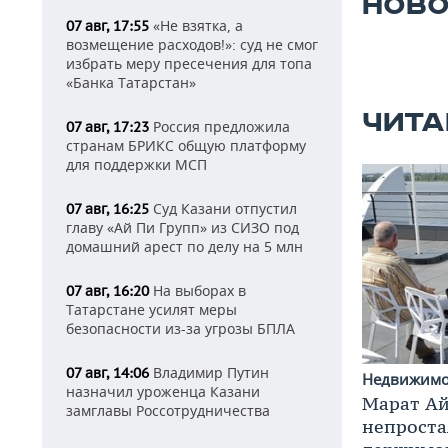
НОВО
«Не взятка, а
07 авг, 17:55
возмещение расходов!»: суд не смог
избрать меру пресечения для топа
«Банка Татарстан»
ЧИТА
Россия предложила
07 авг, 17:23
странам БРИКС общую платформу
для поддержки МСП
Суд Казани отпустил
07 авг, 16:25
главу «Ай Пи Групп» из СИЗО под
домашний арест по делу на 5 млн
На выборах в
07 авг, 16:20
Татарстане усилят меры
безопасности из-за угрозы БПЛА
Владимир Путин
07 авг, 14:06
Недвижим
назначил уроженца Казани
Марат Ай
замглавы Россотрудничества
непроста