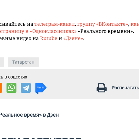
сывайтесь на
телеграм-канал
,
группу «ВКонтакте»
,
кан
страницу в «Одноклассниках»
«Реального времени».
евные видео на
Rutube
и
«Дзене»
.
Татарстан
ь в соцсетях
Распечатать
Реальное время» в Дзен