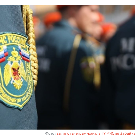
Фото:
взято с телеграм-канала ГУ МЧС по Забай