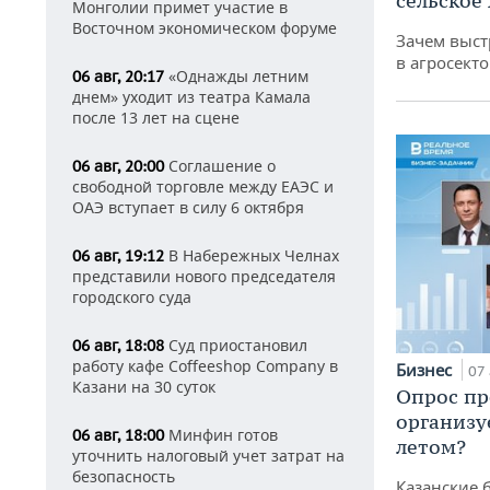
сельское
Монголии примет участие в
Восточном экономическом форуме
Зачем выст
в агросекто
«Однажды летним
06 авг, 20:17
днем» уходит из театра Камала
после 13 лет на сцене
Соглашение о
06 авг, 20:00
свободной торговле между ЕАЭС и
ОАЭ вступает в силу 6 октября
В Набережных Челнах
06 авг, 19:12
представили нового председателя
городского суда
Суд приостановил
06 авг, 18:08
работу кафе Coffeeshop Company в
Бизнес
07 
Казани на 30 суток
Опрос пр
организу
Минфин готов
06 авг, 18:00
летом?
уточнить налоговый учет затрат на
безопасность
Казанские 