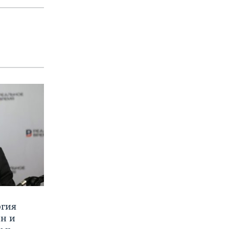
ргия
ан и