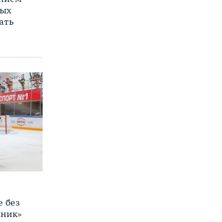
ных
ать
е без
яник»