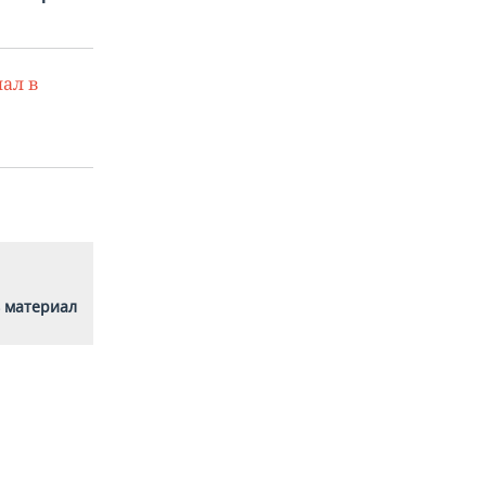
ал в
 материал