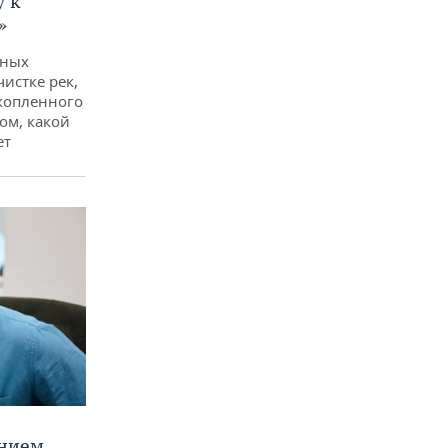
у к
»
дных
чистке рек,
копленного
ом, какой
ет
ением