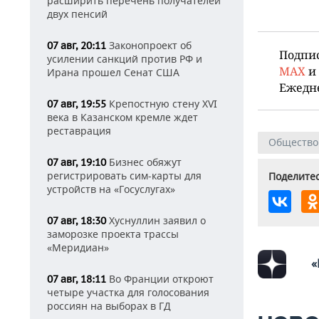
расширить перечень получателей
двух пенсий
Законопроект об
07 авг, 20:11
Подпи
усилении санкций против РФ и
MAX
и
Ирана прошел Сенат США
Ежедн
Крепостную стену XVI
07 авг, 19:55
века в Казанском кремле ждет
реставрация
Общество
Бизнес обяжут
07 авг, 19:10
регистрировать сим-карты для
Поделитес
устройств на «Госуслугах»
Хуснуллин заявил о
07 авг, 18:30
заморозке проекта трассы
«Меридиан»
«
Во Франции откроют
07 авг, 18:11
четыре участка для голосования
россиян на выборах в ГД