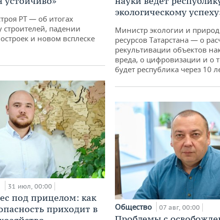
 устойчиво»
науки ведет республик
экологическому успеху
троя РТ — об итогах
у строителей, падении
Министр экологии и приро
остроек и новом всплеске
ресурсов Татарстана — о рас
рекультивации объектов на
вреда, о цифровизации и о т
будет республика через 10 л
и
31 июл, 00:00
ес под прицелом: как
Общество
опасность приходит в
07 авг, 00:00
Проблемы с освобожд