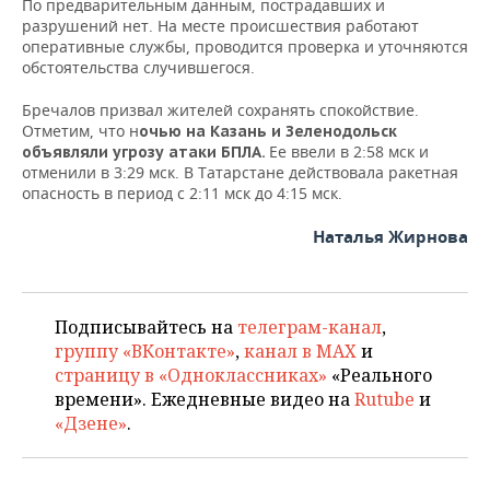
По предварительным данным, пострадавших и
НЕФТЕХИМИЯ
разрушений нет. На месте происшествия работают
РОЗНИЧНАЯ ТОРГОВЛЯ
НОВОСТИ ТЕХНОЛОГИЙ
МЕРОПРИЯТИЯ
оперативные службы, проводится проверка и уточняются
НЕФТЬ
обстоятельства случившегося.
ТРАНСПОРТ
IT
НОВОСТИ МЕРОПРИЯТИЙ
СПОРТ
ОПК
Бречалов призвал жителей сохранять спокойствие.
Отметим, что н
очью на Казань и Зеленодольск
УСЛУГИ
МЕДИА
ВЫЕЗДНАЯ РЕДАКЦИЯ
НОВОСТИ СПОРТА
ОБЩЕСТВО
Ее ввели в 2:58 мск и
объявляли угрозу атаки БПЛА.
ЭНЕРГЕТИКА
отменили в 3:29 мск. В Татарстане действовала ракетная
ТЕЛЕКОММУНИКАЦИИ
БИЗНЕС-БРАНЧИ
ФУТБОЛ
НОВОСТИ ОБЩЕСТВА
ФОТОГАЛЕРЕЯ
опасность в период с 2:11 мск до 4:15 мск.
Наталья Жирнова
ONLINE-КОНФЕРЕНЦИИ
ХОККЕЙ
ВЛАСТЬ
СЮЖЕТЫ
ОТКРЫТАЯ ЛЕКЦИЯ
БАСКЕТБОЛ
ИНФРАСТРУКТУРА
СПРАВОЧНИК
Подписывайтесь на
телеграм-канал
,
ВОЛЕЙБОЛ
ИСТОРИЯ
СПИСОК ПЕРСОН
ПОЛНАЯ ВЕРСИЯ
группу «ВКонтакте»
,
канал в MAX
и
страницу в «Одноклассниках»
«Реального
КИБЕРСПОРТ
КУЛЬТУРА
СПИСОК КОМПАНИЙ
времени». Ежедневные видео на
Rutube
и
«Дзене»
.
ФИГУРНОЕ КАТАНИЕ
МЕДИЦИНА