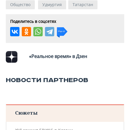
ВОДНЫЕ ВИДЫ СПОРТА
ОБРАЗОВАНИЕ
Общество
Удмуртия
Татарстан
ХОККЕЙ С МЯЧОМ
ПРОИСШЕСТВИЯ
Поделитесь в соцсетях
«Реальное время» в Дзен
НОВОСТИ ПАРТНЕРОВ
Сюжеты