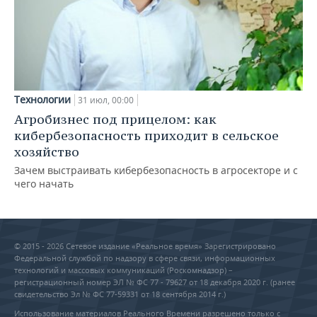
Технологии
31 июл, 00:00
Агробизнес под прицелом: как
кибербезопасность приходит в сельское
хозяйство
Зачем выстраивать кибербезопасность в агросекторе и с
чего начать
© 2015 - 2026 Сетевое издание «Реальное время» Зарегистрировано
Федеральной службой по надзору в сфере связи, информационных
технологий и массовых коммуникаций (Роскомнадзор) –
регистрационный номер ЭЛ № ФС 77 - 79627 от 18 декабря 2020 г. (ранее
свидетельство Эл № ФС 77-59331 от 18 сентября 2014 г.)
Использование материалов Реального Времени разрешено только с