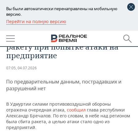
Вы были автоматически перенаправлены на мобильную
версию.
Перейти на полную версию
РЕГИОНЫ
ОБЩЕСТВО
В Удмуртии силы ПВО сбили
БАШКОРТОСТАН
НОВОСТИ
ракету при попытке атаки на
ТАТАРСТАН
АНАЛИТИКА
предприятие
УДМУРТИЯ
НОВОСТИ АНАЛИТИКИ
ЭКОНОМИКА
07:05, 04.07.2026
ДЕКЛАРАЦИИ О ДОХОДАХ
НОВОСТИ ЭКОНОМИКИ
ПРОМЫШЛЕННОСТЬ
По предварительным данным, пострадавших и
разрушений нет
КОРОЛИ ГОСЗАКАЗА ПФО
ФИНАНСЫ
НОВОСТИ
НЕДВИЖИМОСТЬ
ПРОМЫШЛЕННОСТИ
В Удмуртии силами противовоздушной обороны
ВУЗЫ ТАТАРСТАНА
БАНКИ
НОВОСТИ НЕДВИЖИМОСТИ
АВТО
отражена очередная атака,
сообщил
глава республики
АГРОПРОМ
Александр Бречалов. По его словам, в небе над регионом
КОМУ ПРИНАДЛЕЖАТ
БЮДЖЕТ
НОВОСТИ АВТО
БИЗНЕС
была сбита ракета, а целью атаки стало одно из
ТОРГОВЫЕ ЦЕНТРЫ
МАШИНОСТРОЕНИЕ
предприятий.
ТАТАРСТАНА
ИНВЕСТИЦИИ
НОВОСТИ БИЗНЕСА
ТЕХНОЛОГИИ