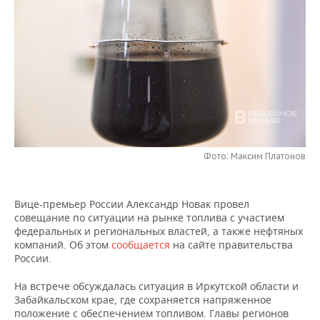
НЕФТЕХИМИЯ
РОЗНИЧНАЯ ТОРГОВЛЯ
НОВОСТИ ТЕХНОЛОГИЙ
МЕРОПРИЯТИЯ
НЕФТЬ
ТРАНСПОРТ
IT
НОВОСТИ МЕРОПРИЯТИЙ
СПОРТ
ОПК
УСЛУГИ
МЕДИА
ВЫЕЗДНАЯ РЕДАКЦИЯ
НОВОСТИ СПОРТА
ОБЩЕСТВО
ЭНЕРГЕТИКА
ТЕЛЕКОММУНИКАЦИИ
БИЗНЕС-БРАНЧИ
ФУТБОЛ
НОВОСТИ ОБЩЕСТВА
ФОТОГАЛЕРЕЯ
ONLINE-КОНФЕРЕНЦИИ
ХОККЕЙ
ВЛАСТЬ
Фото: Максим Платонов
СЮЖЕТЫ
ОТКРЫТАЯ ЛЕКЦИЯ
БАСКЕТБОЛ
ИНФРАСТРУКТУРА
СПРАВОЧНИК
Вице-премьер России Александр Новак провел
совещание по ситуации на рынке топлива с участием
ВОЛЕЙБОЛ
ИСТОРИЯ
СПИСОК ПЕРСОН
ПОЛНАЯ ВЕРСИЯ
федеральных и региональных властей, а также нефтяных
компаний. Об этом
сообщается
на сайте правительства
КИБЕРСПОРТ
КУЛЬТУРА
СПИСОК КОМПАНИЙ
России.
На встрече обсуждалась ситуация в Иркутской области и
ФИГУРНОЕ КАТАНИЕ
МЕДИЦИНА
Забайкальском крае, где сохраняется напряженное
положение с обеспечением топливом. Главы регионов