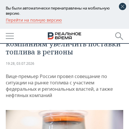
Вы были автоматически перенаправлены на мобильную
версию.
Перейти на полную версию
РЕГИОНЫ
ПРОМЫШЛЕННОСТЬ
Новак поручил нефтяным
БАШКОРТОСТАН
НОВОСТИ
компаниям увеличить поставки
ТАТАРСТАН
АНАЛИТИКА
топлива в регионы
УДМУРТИЯ
НОВОСТИ АНАЛИТИКИ
ЭКОНОМИКА
19:28, 03.07.2026
ДЕКЛАРАЦИИ О ДОХОДАХ
НОВОСТИ ЭКОНОМИКИ
ПРОМЫШЛЕННОСТЬ
Вице-премьер России провел совещание по
ситуации на рынке топлива с участием
КОРОЛИ ГОСЗАКАЗА ПФО
ФИНАНСЫ
НОВОСТИ
НЕДВИЖИМОСТЬ
федеральных и региональных властей, а также
ПРОМЫШЛЕННОСТИ
нефтяных компаний
ВУЗЫ ТАТАРСТАНА
БАНКИ
НОВОСТИ НЕДВИЖИМОСТИ
АВТО
АГРОПРОМ
КОМУ ПРИНАДЛЕЖАТ
БЮДЖЕТ
НОВОСТИ АВТО
БИЗНЕС
ТОРГОВЫЕ ЦЕНТРЫ
МАШИНОСТРОЕНИЕ
ТАТАРСТАНА
ИНВЕСТИЦИИ
НОВОСТИ БИЗНЕСА
ТЕХНОЛОГИИ