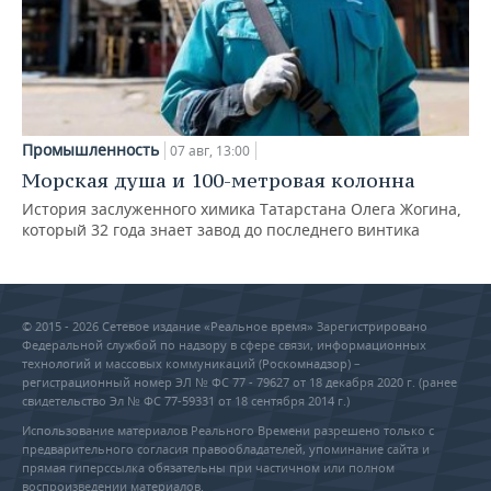
Промышленность
07 авг, 13:00
Морская душа и 100-метровая колонна
История заслуженного химика Татарстана Олега Жогина,
который 32 года знает завод до последнего винтика
© 2015 - 2026 Сетевое издание «Реальное время» Зарегистрировано
Федеральной службой по надзору в сфере связи, информационных
технологий и массовых коммуникаций (Роскомнадзор) –
регистрационный номер ЭЛ № ФС 77 - 79627 от 18 декабря 2020 г. (ранее
свидетельство Эл № ФС 77-59331 от 18 сентября 2014 г.)
Использование материалов Реального Времени разрешено только с
предварительного согласия правообладателей, упоминание сайта и
прямая гиперссылка обязательны при частичном или полном
воспроизведении материалов.