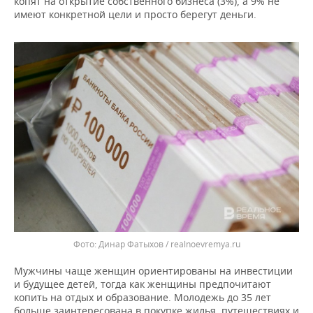
копят на открытие собственного бизнеса (3%), а 9% не
ВОДНЫЕ ВИДЫ СПОРТА
ОБРАЗОВАНИЕ
имеют конкретной цели и просто берегут деньги.
ХОККЕЙ С МЯЧОМ
ПРОИСШЕСТВИЯ
Динар Фатыхов / realnoevremya.ru
Мужчины чаще женщин ориентированы на инвестиции
и будущее детей, тогда как женщины предпочитают
копить на отдых и образование. Молодежь до 35 лет
больше заинтересована в покупке жилья, путешествиях и