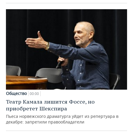
Общество
00:00
Театр Камала лишится Фоссе, но
приобретет Шекспира
Пьеса норвежского драматурга уйдет из репертуара в
декабре: запретили правообладатели