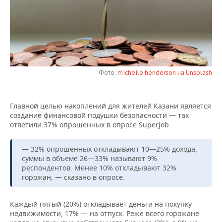
НЕФТЕХИМИЯ
РОЗНИЧНАЯ ТОРГОВЛЯ
НОВОСТИ ТЕХНОЛОГИЙ
МЕРОПРИЯТИЯ
НЕФТЬ
ТРАНСПОРТ
IT
НОВОСТИ МЕРОПРИЯТИЙ
СПОРТ
ОПК
УСЛУГИ
МЕДИА
ВЫЕЗДНАЯ РЕДАКЦИЯ
НОВОСТИ СПОРТА
ОБЩЕСТВО
ЭНЕРГЕТИКА
Фото:
micheile henderson на Unsplash
ТЕЛЕКОММУНИКАЦИИ
БИЗНЕС-БРАНЧИ
ФУТБОЛ
НОВОСТИ ОБЩЕСТВА
ФОТОГАЛЕРЕЯ
Главной целью накоплений для жителей Казани является
ONLINE-КОНФЕРЕНЦИИ
ХОККЕЙ
ВЛАСТЬ
СЮЖЕТЫ
создание финансовой подушки безопасности — так
ответили 37% опрошенных в опросе Superjob.
ОТКРЫТАЯ ЛЕКЦИЯ
БАСКЕТБОЛ
ИНФРАСТРУКТУРА
СПРАВОЧНИК
— 32% опрошенных откладывают 10—25% дохода,
ВОЛЕЙБОЛ
ИСТОРИЯ
СПИСОК ПЕРСОН
ПОЛНАЯ ВЕРСИЯ
суммы в объеме 26—33% называют 9%
респондентов. Менее 10% откладывают 32%
горожан, — сказано в опросе.
КИБЕРСПОРТ
КУЛЬТУРА
СПИСОК КОМПАНИЙ
ФИГУРНОЕ КАТАНИЕ
МЕДИЦИНА
Каждый пятый (20%) откладывает деньги на покупку
недвижимости, 17% — на отпуск. Реже всего горожане