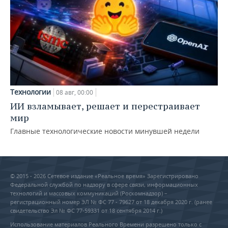
Технологии
08 авг, 00:00
ИИ взламывает, решает и перестраивает
мир
Главные технологические новости минувшей недели
© 2015 - 2026 Сетевое издание «Реальное время» Зарегистрировано
Федеральной службой по надзору в сфере связи, информационных
технологий и массовых коммуникаций (Роскомнадзор) –
регистрационный номер ЭЛ № ФС 77 - 79627 от 18 декабря 2020 г. (ранее
свидетельство Эл № ФС 77-59331 от 18 сентября 2014 г.)
Использование материалов Реального Времени разрешено только с