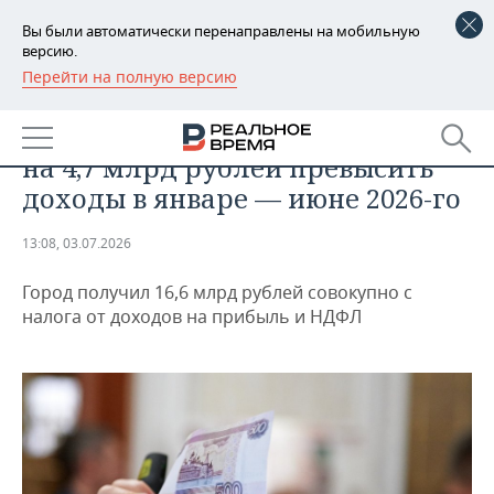
Вы были автоматически перенаправлены на мобильную
версию.
Перейти на полную версию
РЕГИОНЫ
ЭКОНОМИКА
Расходы бюджета Казани могут
БАШКОРТОСТАН
НОВОСТИ
на 4,7 млрд рублей превысить
ТАТАРСТАН
АНАЛИТИКА
доходы в январе — июне 2026-го
УДМУРТИЯ
НОВОСТИ АНАЛИТИКИ
ЭКОНОМИКА
13:08, 03.07.2026
ДЕКЛАРАЦИИ О ДОХОДАХ
НОВОСТИ ЭКОНОМИКИ
ПРОМЫШЛЕННОСТЬ
Город получил 16,6 млрд рублей совокупно с
налога от доходов на прибыль и НДФЛ
КОРОЛИ ГОСЗАКАЗА ПФО
ФИНАНСЫ
НОВОСТИ
НЕДВИЖИМОСТЬ
ПРОМЫШЛЕННОСТИ
ВУЗЫ ТАТАРСТАНА
БАНКИ
НОВОСТИ НЕДВИЖИМОСТИ
АВТО
АГРОПРОМ
КОМУ ПРИНАДЛЕЖАТ
БЮДЖЕТ
НОВОСТИ АВТО
БИЗНЕС
ТОРГОВЫЕ ЦЕНТРЫ
МАШИНОСТРОЕНИЕ
ТАТАРСТАНА
ИНВЕСТИЦИИ
НОВОСТИ БИЗНЕСА
ТЕХНОЛОГИИ