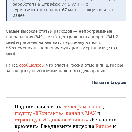
ВОДНЫЕ ВИДЫ СПОРТА
ОБРАЗОВАНИЕ
заработал на штрафах, 74,5 млн — с
туристического налога, 67 млн — с акцизов и так
ХОККЕЙ С МЯЧОМ
ПРОИСШЕСТВИЯ
далее.
Самые высокие статьи расходов — непрограммные
направления (849,1 млн), центральный аппарат (841,2
млн) и расходы на выплату персоналу в целях
обеспечения выполнения функций госорганами (718,6
млн).
Ранее
сообщалось
, что власти России отменили штрафы
за задержку компаниями налоговых деклараций.
Никита Егоров
Подписывайтесь на
телеграм-канал
,
группу «ВКонтакте»
,
канал в MAX
и
страницу в «Одноклассниках»
«Реального
времени». Ежедневные видео на
Rutube
и