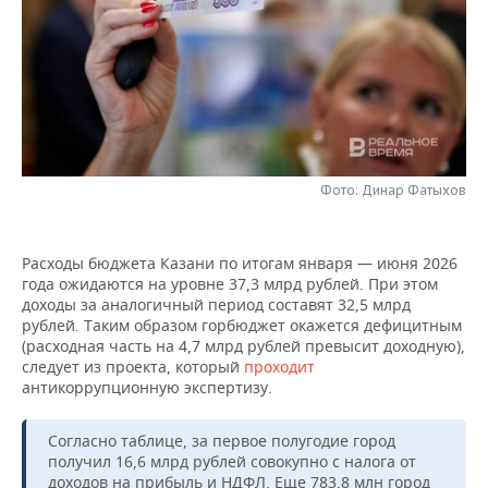
НЕФТЕХИМИЯ
РОЗНИЧНАЯ ТОРГОВЛЯ
НОВОСТИ ТЕХНОЛОГИЙ
МЕРОПРИЯТИЯ
НЕФТЬ
ТРАНСПОРТ
IT
НОВОСТИ МЕРОПРИЯТИЙ
СПОРТ
ОПК
УСЛУГИ
МЕДИА
ВЫЕЗДНАЯ РЕДАКЦИЯ
НОВОСТИ СПОРТА
ОБЩЕСТВО
ЭНЕРГЕТИКА
ТЕЛЕКОММУНИКАЦИИ
БИЗНЕС-БРАНЧИ
ФУТБОЛ
НОВОСТИ ОБЩЕСТВА
ФОТОГАЛЕРЕЯ
Фото: Динар Фатыхов
ONLINE-КОНФЕРЕНЦИИ
ХОККЕЙ
ВЛАСТЬ
СЮЖЕТЫ
Расходы бюджета Казани по итогам января — июня 2026
года ожидаются на уровне 37,3 млрд рублей. При этом
ОТКРЫТАЯ ЛЕКЦИЯ
БАСКЕТБОЛ
ИНФРАСТРУКТУРА
СПРАВОЧНИК
доходы за аналогичный период составят 32,5 млрд
рублей. Таким образом горбюджет окажется дефицитным
ВОЛЕЙБОЛ
ИСТОРИЯ
СПИСОК ПЕРСОН
ПОЛНАЯ ВЕРСИЯ
(расходная часть на 4,7 млрд рублей превысит доходную),
следует из проекта, который
проходит
антикоррупционную экспертизу.
КИБЕРСПОРТ
КУЛЬТУРА
СПИСОК КОМПАНИЙ
ФИГУРНОЕ КАТАНИЕ
МЕДИЦИНА
Согласно таблице, за первое полугодие город
получил 16,6 млрд рублей совокупно с налога от
доходов на прибыль и НДФЛ. Еще 783,8 млн город