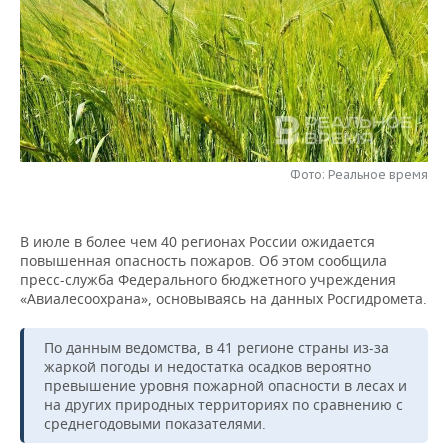
НЕФТЕХИМИЯ
РОЗНИЧНАЯ ТОРГОВЛЯ
НОВОСТИ ТЕХНОЛОГИЙ
МЕРОПРИЯТИЯ
НЕФТЬ
ТРАНСПОРТ
IT
НОВОСТИ МЕРОПРИЯТИЙ
СПОРТ
ОПК
УСЛУГИ
МЕДИА
ВЫЕЗДНАЯ РЕДАКЦИЯ
НОВОСТИ СПОРТА
ОБЩЕСТВО
ЭНЕРГЕТИКА
ТЕЛЕКОММУНИКАЦИИ
БИЗНЕС-БРАНЧИ
ФУТБОЛ
НОВОСТИ ОБЩЕСТВА
ФОТОГАЛЕРЕЯ
Фото: Реальное время
ONLINE-КОНФЕРЕНЦИИ
ХОККЕЙ
ВЛАСТЬ
СЮЖЕТЫ
В июле в более чем 40 регионах России ожидается
повышенная опасность пожаров. Об этом сообщила
ОТКРЫТАЯ ЛЕКЦИЯ
БАСКЕТБОЛ
ИНФРАСТРУКТУРА
СПРАВОЧНИК
пресс-служба Федерального бюджетного учреждения
«Авиалесоохрана», основываясь на данных Росгидромета.
ВОЛЕЙБОЛ
ИСТОРИЯ
СПИСОК ПЕРСОН
ПОЛНАЯ ВЕРСИЯ
По данным ведомства, в 41 регионе страны из-за
КИБЕРСПОРТ
КУЛЬТУРА
СПИСОК КОМПАНИЙ
жаркой погоды и недостатка осадков вероятно
превышение уровня пожарной опасности в лесах и
ФИГУРНОЕ КАТАНИЕ
МЕДИЦИНА
на других природных территориях по сравнению с
среднегодовыми показателями.