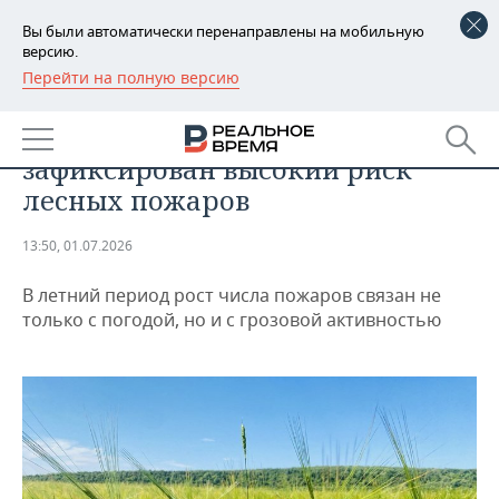
Вы были автоматически перенаправлены на мобильную
версию.
Перейти на полную версию
РЕГИОНЫ
ОБЩЕСТВО
В 41 регионе России
БАШКОРТОСТАН
НОВОСТИ
зафиксирован высокий риск
ТАТАРСТАН
АНАЛИТИКА
лесных пожаров
УДМУРТИЯ
НОВОСТИ АНАЛИТИКИ
ЭКОНОМИКА
13:50, 01.07.2026
ДЕКЛАРАЦИИ О ДОХОДАХ
НОВОСТИ ЭКОНОМИКИ
ПРОМЫШЛЕННОСТЬ
В летний период рост числа пожаров связан не
только с погодой, но и с грозовой активностью
КОРОЛИ ГОСЗАКАЗА ПФО
ФИНАНСЫ
НОВОСТИ
НЕДВИЖИМОСТЬ
ПРОМЫШЛЕННОСТИ
ВУЗЫ ТАТАРСТАНА
БАНКИ
НОВОСТИ НЕДВИЖИМОСТИ
АВТО
АГРОПРОМ
КОМУ ПРИНАДЛЕЖАТ
БЮДЖЕТ
НОВОСТИ АВТО
БИЗНЕС
ТОРГОВЫЕ ЦЕНТРЫ
МАШИНОСТРОЕНИЕ
ТАТАРСТАНА
ИНВЕСТИЦИИ
НОВОСТИ БИЗНЕСА
ТЕХНОЛОГИИ