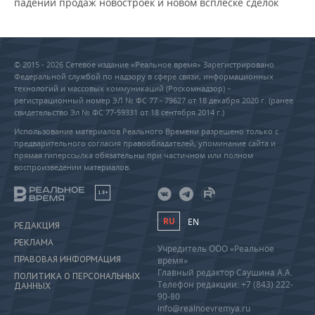
падении продаж новостроек и новом всплеске сделок
© 2015 - 2026 Сетевое издание «Реальное время» Зарегистрировано
Федеральной службой по надзору в сфере связи, информационных
технологий и массовых коммуникаций (Роскомнадзор) –
регистрационный номер ЭЛ № ФС 77 - 79627 от 18 декабря 2020 г. (ранее
свидетельство Эл № ФС 77-59331 от 18 сентября 2014 г.)
Использование материалов Реального Времени разрешено только с
предварительного согласия правообладателей, упоминание сайта и
прямая гиперссылка обязательны при частичном или полном
воспроизведении материалов.
18+
RU
EN
РЕДАКЦИЯ
РЕКЛАМА
Учредитель ООО «Реальное
ПРАВОВАЯ ИНФОРМАЦИЯ
время»
Главный редактор Саушина А.А.
ПОЛИТИКА О ПЕРСОНАЛЬНЫХ
Телефон редакции: +7 (843) 222-
ДАННЫХ
90-80
info@realnoevremya.ru