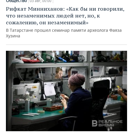
Общество
03 авг, 00:00
Рифкат Минниханов: «Как бы ни говорили,
что незаменимых людей нет, но, к
сожалению, он незаменимый»
В Татарстане прошел семинар памяти археолога Фаяза
Хузина