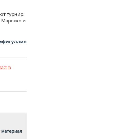
ют турнир.
 Марокко и
афигуллин
ал в
 материал