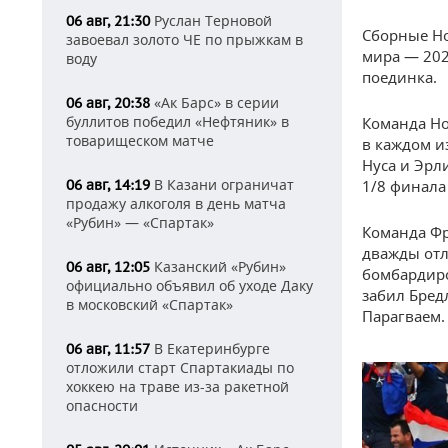
Руслан Терновой
06 авг, 21:30
Сборные Но
завоевал золото ЧЕ по прыжкам в
мира — 202
воду
поединка.
«Ак Барс» в серии
06 авг, 20:38
буллитов победил «Нефтяник» в
Команда Но
товарищеском матче
в каждом и
Нуса и Эрл
В Казани ограничат
06 авг, 14:19
1/8 финала
продажу алкоголя в день матча
«Рубин» — «Спартак»
Команда Фр
дважды отл
Казанский «Рубин»
06 авг, 12:05
бомбардиро
официально объявил об уходе Даку
забил Бред
в московский «Спартак»
Парагваем.
В Екатеринбурге
06 авг, 11:57
отложили старт Спартакиады по
хоккею на траве из-за ракетной
опасности