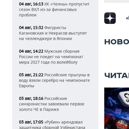
ХК «Челны» пропустит
04 авг, 16:13
сезон ВХЛ из-за финансовых
проблем
«
Фигуристы
04 авг, 15:32
Кагановская и Некрасов выступят
на челленджере в Японии
НОВО
Мужская сборная
04 авг, 14:22
России не поедет на чемпионат
мира 2027 года по волейболу
ЧИТА
Российские прыгуны в
03 авг, 21:22
воду взяли серебро на чемпионате
Европы
Российские
03 авг, 18:16
синхронистки завоевали первое
золото ЧЕ в Париже
«Рубин» арендовал
03 авг, 17:05
защитника сборной Узбекистана