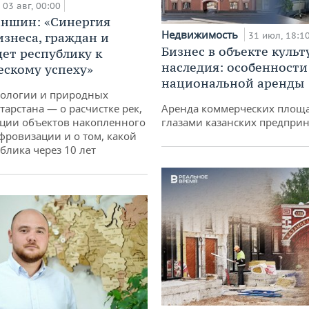
03 авг, 00:00
аншин: «Синергия
Недвижимость
изнеса, граждан и
31 июл, 18:1
Бизнес в объекте культ
дет республику к
наследия: особенности
ескому успеху»
национальной аренды
кологии и природных
тарстана — о расчистке рек,
Аренда коммерческих площ
ции объектов накопленного
глазами казанских предпри
ифровизации и о том, какой
блика через 10 лет