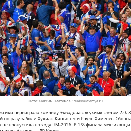
Максим Платонов / realnoevremya.ru
ксики переиграла команду Эквадора с «сухим» счетом 2:0. 
й по разу забили Хулиан Киньонес и Рауль Хименес. Сборн
у не пропустила по ходу ЧМ-2026. В 1/8 финала мексиканцы
м пары Англия — ДР Конго.