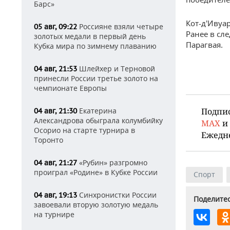
Барс»
Кот-д'Ивуа
Россияне взяли четыре
05 авг, 09:22
Ранее в с
золотых медали в первый день
Парагвая.
Кубка мира по зимнему плаванию
Шлейхер и Терновой
04 авг, 21:53
принесли России третье золото на
чемпионате Европы
Подпи
Екатерина
04 авг, 21:30
Александрова обыграла колумбийку
MAX
и
Осорио на старте турнира в
Ежедн
Торонто
«Рубин» разгромно
04 авг, 21:27
проиграл «Родине» в Кубке России
Спорт
Синхронистки России
04 авг, 19:13
Поделитес
завоевали вторую золотую медаль
на турнире