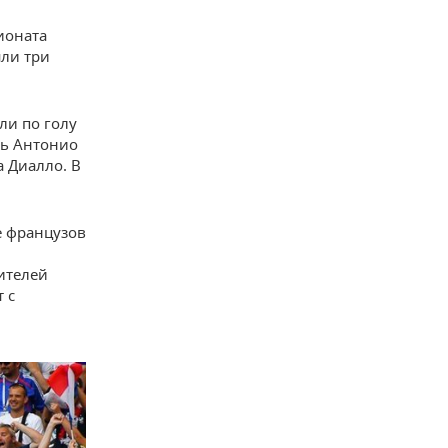
ионата
шли три
ли по голу
сь Антонио
а Диалло. В
е французов
ителей
 с