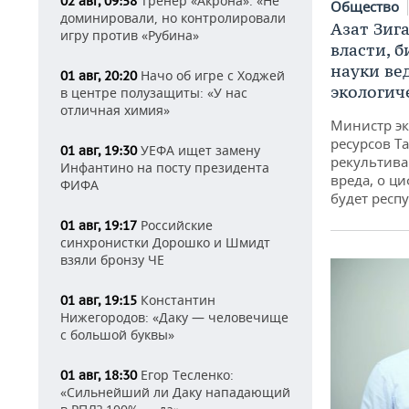
Тренер «Акрона»: «Не
02 авг, 09:58
Общество
доминировали, но контролировали
Азат Зиг
игру против «Рубина»
власти, б
науки ве
Начо об игре с Ходжей
01 авг, 20:20
экологич
в центре полузащиты: «У нас
отличная химия»
Министр э
ресурсов Та
УЕФА ищет замену
01 авг, 19:30
рекультива
Инфантино на посту президента
вреда, о ц
ФИФА
будет респу
Российские
01 авг, 19:17
синхронистки Дорошко и Шмидт
взяли бронзу ЧЕ
Константин
01 авг, 19:15
Нижегородов: «Даку — человечище
с большой буквы»
Егор Тесленко:
01 авг, 18:30
«Сильнейший ли Даку нападающий