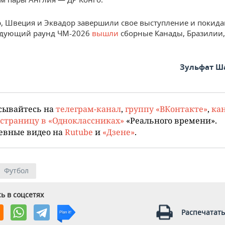
р, Швеция и Эквадор завершили свое выступление и покида
ледующий раунд ЧМ-2026
вышли
сборные Канады, Бразилии,
Зульфат Ш
сывайтесь на
телеграм-канал
,
группу «ВКонтакте»
,
кан
страницу в «Одноклассниках»
«Реального времени».
евные видео на
Rutube
и
«Дзене»
.
Футбол
ь в соцсетях
Распечатать