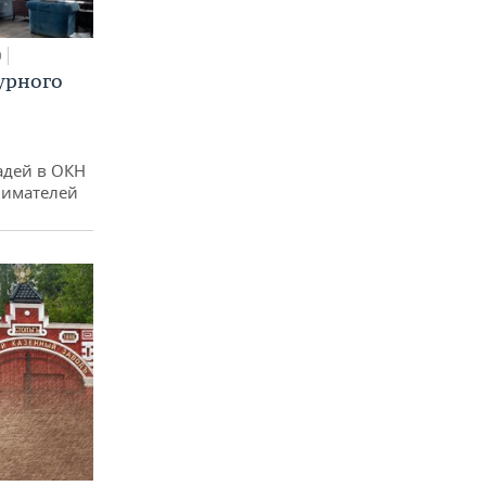
0
урного
адей в ОКН
нимателей