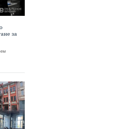
о
тане за
чем