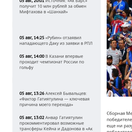
Источник: «Ак Барс»
05 авг, 20:01
получит 10 млн рублей за обмен
Мифтахова в «Шанхай»
«Рубин» отзаявил
05 авг, 14:25
нападающего Даку из заявки в РПЛ
В Казани впервые
05 авг, 14:00
проходит чемпионат России по
гольфу
Алексей Бывальцев:
05 авг, 13:26
«Фактор Гатиятулина — ключевая
причина моего перехода»
Сборная Ме
Анвар Гатиятулин
05 авг, 13:02
победителе
прокомментировал возможные
еще ни раз
трансферы Кейна и Дадонова в «Ак
победителе