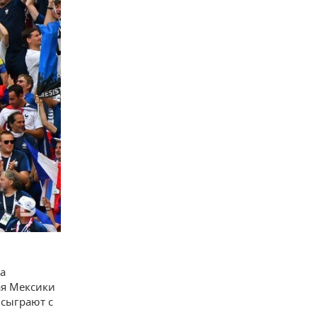
За
ая Мексики
 сыграют с