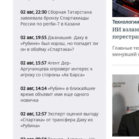
Сборная Татарстана
02 авг, 22:30
завоевала бронзу Спартакиады
Технологи
России по регби-7 в Казани
ИИ взлам
перестра
Джанашия: Даку в
02 авг, 19:55
«Рубине» был хорош, но попадет ли
Главные те
он в обойму «Спартака»?
минувшей 
Агент Дер-
02 авг, 15:57
Аргучинцева опроверг интерес к
игроку со стороны «Ак Барса»
«Рубин» в ближайшее
02 авг, 14:14
время объявит имя еще одного
новичка
Эксперт оценил выгоду
02 авг, 12:57
«Спартака» от трансфера Даку из
«Рубина»