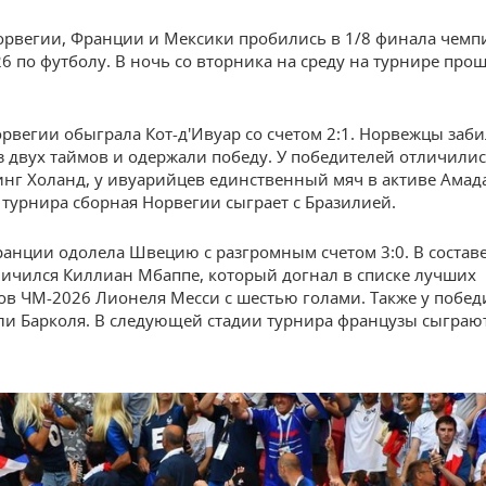
рвегии, Франции и Мексики пробились в 1/8 финала чемп
6 по футболу. В ночь со вторника на среду на турнире про
рвегии обыграла Кот-д'Ивуар со счетом 2:1. Норвежцы заби
з двух таймов и одержали победу. У победителей отличили
инг Холанд, у ивуарийцев единственный мяч в активе Амад
 турнира сборная Норвегии сыграет с Бразилией.
анции одолела Швецию с разгромным счетом 3:0. В состав
ичился Киллиан Мбаппе, который догнал в списке лучших
в ЧМ-2026 Лионеля Месси с шестью голами. Также у побед
ли Барколя. В следующей стадии турнира французы сыграют