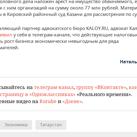
головного дела наложен арест на имущество обвиняемого, е
х с ним организаций на сумму около 77 млн рублей. Матер
 в Кировский районный суд Казани для рассмотрения по су
вляющий партнер адвокатского бюро KALOY.RU, адвокат Ка
аявил
у себя в телеграм-канале, что действующие налоговы
ть рост бизнеса экономически невыгодным для ряда
мателей.
Натал
сывайтесь на
телеграм-канал
,
группу «ВКонтакте»
,
кан
страницу в «Одноклассниках»
«Реального времени».
евные видео на
Rutube
и
«Дзене»
.
Экономика
Татарстан