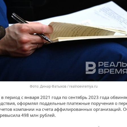
Динар Фатыхов / realnoevremya.ru
, в период с января 2021 года по сентябрь 2023 года обвин
дствия, оформлял поддельные платежные поручения о пер
 счетов компании на счета аффилированных организаций. 
ревысила 498 млн рублей.