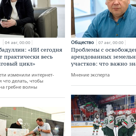
и
Общество
04 авг, 00:00
07 авг, 00:00
бадуллин: «ИИ сегодня
Проблемы с освобожд
т практически весь
арендованных земель
говый цикл»
участков: что важно зн
ети изменили интернет-
Мнение эксперта
и что делать, чтобы
 на гребне волны