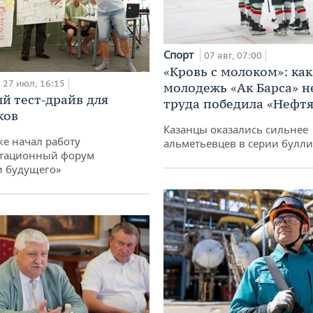
Спорт
07 авг, 07:00
«Кровь с молоком»: как
27 июл, 16:15
молодежь «Ак Барса» н
й тест-драйв для
труда победила «Нефт
ков
Казанцы оказались сильнее
ке начал работу
альметьевцев в серии булл
тационный форум
и будущего»