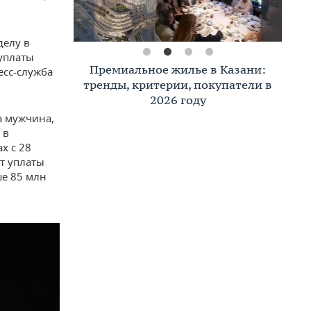
делу в
уплаты
Премиальное жилье в Казани:
есс-служба
тренды, критерии, покупатели в
2026 году
а мужчина,
 в
х с 28
от уплаты
ше 85 млн