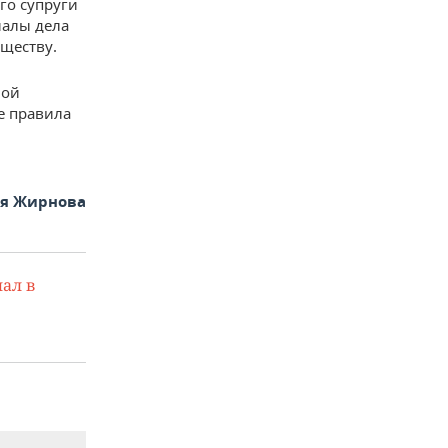
го супруги
иалы дела
ществу.
лой
е правила
ья Жирнова
ал в