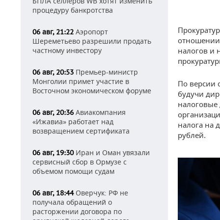
БПЛА селлеров WB хотят изменить
процедуру банкротства
Прокуратур
Аэропорт
06 авг, 21:22
отношении 
Шереметьево разрешили продать
частному инвестору
налогов и 
прокуратур
Премьер-министр
06 авг, 20:53
Монголии примет участие в
По версии 
Восточном экономическом форуме
будучи дир
налоговые 
Авиакомпания
06 авг, 20:36
организаци
«Ижавиа» работает над
налога на 
возвращением сертификата
рублей.
Иран и Оман увязали
06 авг, 19:30
сервисный сбор в Ормузе с
объемом помощи судам
Оверчук: РФ не
06 авг, 18:44
получала обращений о
расторжении договора по