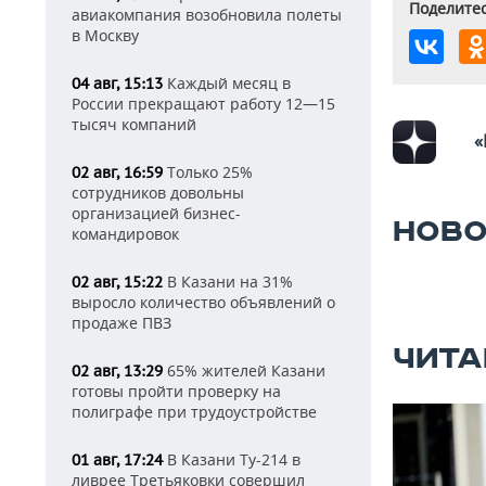
Поделитес
авиакомпания возобновила полеты
в Москву
Каждый месяц в
04 авг, 15:13
России прекращают работу 12—15
тысяч компаний
«
Только 25%
02 авг, 16:59
сотрудников довольны
организацией бизнес-
НОВО
командировок
В Казани на 31%
02 авг, 15:22
выросло количество объявлений о
продаже ПВЗ
ЧИТА
65% жителей Казани
02 авг, 13:29
готовы пройти проверку на
полиграфе при трудоустройстве
В Казани Ту-214 в
01 авг, 17:24
ливрее Третьяковки совершил