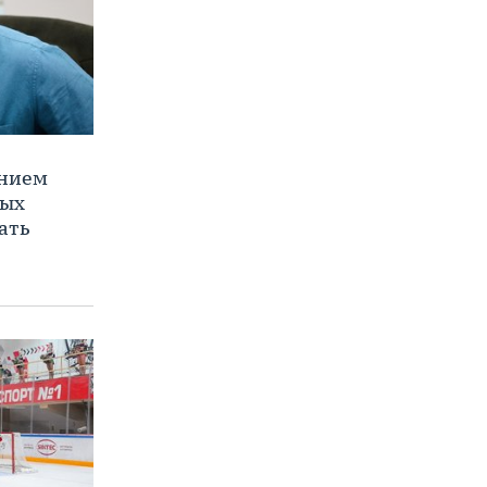
ением
ных
ать