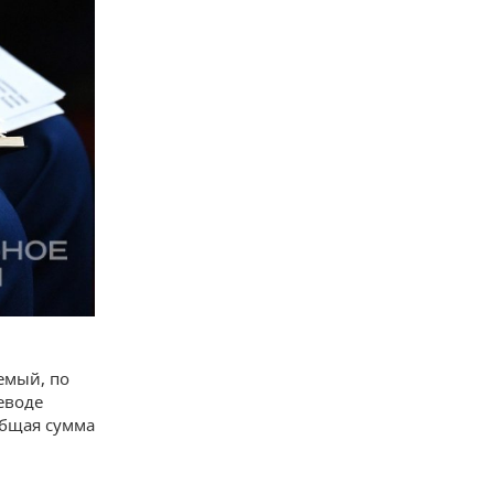
яемый, по
еводе
Общая сумма