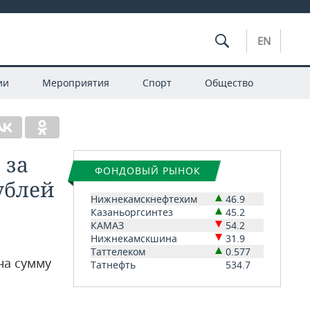
EN
ии
Мероприятия
Спорт
Общество
 за
ФОНДОВЫЙ РЫНОК
ублей
Нижнекамскнефтехим
46.9
Казаньоргсинтез
45.2
КАМАЗ
54.2
Нижнекамскшина
31.9
Таттелеком
0.577
на сумму
Татнефть
534.7