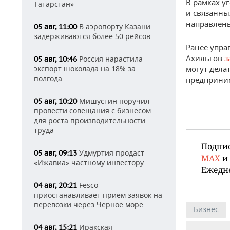
В рамках у
Татарстан»
и связанны
направлены
В аэропорту Казани
05 авг, 11:00
задерживаются более 50 рейсов
Ранее упра
Ахильгов
з
Россия нарастила
05 авг, 10:46
могут дела
экспорт шоколада на 18% за
полгода
предприни
Мишустин поручил
05 авг, 10:20
провести совещания с бизнесом
для роста производительности
труда
Подпи
Удмуртия продаст
05 авг, 09:13
MAX
и
«Ижавиа» частному инвестору
Ежедн
Fesco
04 авг, 20:21
приостанавливает прием заявок на
перевозки через Черное море
Бизнес
Иракская
04 авг, 15:21