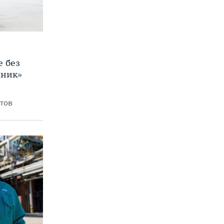
е без
яник»
итов