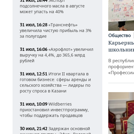
Экспорт
31 июл, 16:44
подсолнечного масла в августе
может упасть на 40%
«Транснефть»
31 июл, 16:28
увеличила чистую прибыль на 3%
Общество
за полугодие
Карьерны
школьни
«Аэрофлот» увеличил
31 июл, 16:06
выручку на 4,4%, до 365,6 млрд
В республи
рублей
профориен
«Професси
Итоги II квартала в
31 июл, 12:51
готовом бизнесе: сферы аренды и
сельского хозяйства — лидеры по
росту спроса в Казани
Wildberries
31 июл, 10:09
приостановил инвестпрограмму,
чтобы поддержать продавцов
Задержан основной
30 июл, 21:42