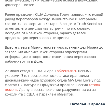
политические, так и технические аспекты возможных
ВОДНЫЕ ВИДЫ СПОРТА
ОБРАЗОВАНИЕ
договоренностей.
ХОККЕЙ С МЯЧОМ
ПРОИСШЕСТВИЯ
Ранее президент США Дональд Трамп заявил, что новый
раунд переговоров между Вашингтоном и Тегераном
состоится во вторник в Катаре. В соцсети Truth Social он
отметил, что инициатива встречи, по его словам,
исходила от иранской стороны, однако деталей
предстоящих переговоров не привел.
Вместе с тем в Министерстве иностранных дел Ирана до
заявлений американской стороны опровергали
информацию о подготовке технических переговоров
рабочих групп в Дохе.
27 июня сегодня США и Иран
обменялись
новыми
ударами. Это произошло после атаки иранскими
дронами-камикадзе грузового судна M/V Ever Lovely под
флагом Сингапура в Ормузском проливе. Россия
готова
помочь
Ирану в восстановлении разрушенных из-за
конфликта с США и Израилем объектов.
Наталья Жирнова