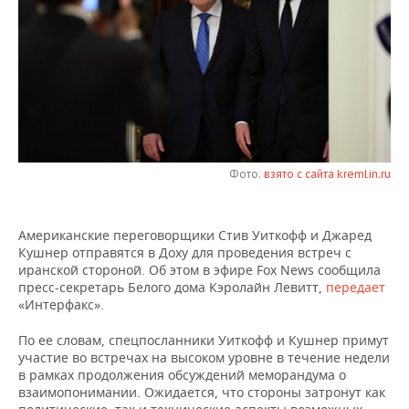
НЕФТЕХИМИЯ
РОЗНИЧНАЯ ТОРГОВЛЯ
НОВОСТИ ТЕХНОЛОГИЙ
МЕРОПРИЯТИЯ
НЕФТЬ
ТРАНСПОРТ
IT
НОВОСТИ МЕРОПРИЯТИЙ
СПОРТ
ОПК
УСЛУГИ
МЕДИА
ВЫЕЗДНАЯ РЕДАКЦИЯ
НОВОСТИ СПОРТА
ОБЩЕСТВО
ЭНЕРГЕТИКА
ТЕЛЕКОММУНИКАЦИИ
БИЗНЕС-БРАНЧИ
ФУТБОЛ
НОВОСТИ ОБЩЕСТВА
ФОТОГАЛЕРЕЯ
Фото:
взято с сайта kremlin.ru
ONLINE-КОНФЕРЕНЦИИ
ХОККЕЙ
ВЛАСТЬ
СЮЖЕТЫ
Американские переговорщики Стив Уиткофф и Джаред
ОТКРЫТАЯ ЛЕКЦИЯ
БАСКЕТБОЛ
ИНФРАСТРУКТУРА
СПРАВОЧНИК
Кушнер отправятся в Доху для проведения встреч с
иранской стороной. Об этом в эфире Fox News сообщила
ВОЛЕЙБОЛ
ИСТОРИЯ
СПИСОК ПЕРСОН
ПОЛНАЯ ВЕРСИЯ
пресс-секретарь Белого дома Кэролайн Левитт,
передает
«Интерфакс».
КИБЕРСПОРТ
КУЛЬТУРА
СПИСОК КОМПАНИЙ
По ее словам, спецпосланники Уиткофф и Кушнер примут
участие во встречах на высоком уровне в течение недели
ФИГУРНОЕ КАТАНИЕ
МЕДИЦИНА
в рамках продолжения обсуждений меморандума о
взаимопонимании. Ожидается, что стороны затронут как