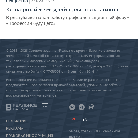
Общество
27 июл, 16:15
Карьерный тест-драйв для школьников
В республике начал работу профориентационный форум
«Профессии будущего»
© 2015 - 2026 Сетевое издание «Реальное время» Зарегистрировано
Федеральной службой по надзору в сфере связи, информационных
технологий и массовых коммуникаций (Роскомнадзор) –
регистрационный номер ЭЛ № ФС 77 - 79627 от 18 декабря 2020 г. (ранее
свидетельство Эл № ФС 77-59331 от 18 сентября 2014 г.)
Использование материалов Реального Времени разрешено только с
предварительного согласия правообладателей, упоминание сайта и
прямая гиперссылка обязательны при частичном или полном
воспроизведении материалов.
18+
RU
EN
РЕДАКЦИЯ
РЕКЛАМА
Учредитель ООО «Реальное
ПРАВОВАЯ ИНФОРМАЦИЯ
время»