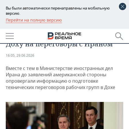
Вы были автоматически перенаправлены на мобильную
версию.
Перейти на полную версию
РЕГИОНЫ
ОБЩЕСТВО
Уиткофф и Кушнер отправятся в
БАШКОРТОСТАН
НОВОСТИ
Доху на переговоры с Ираном
ТАТАРСТАН
АНАЛИТИКА
16:05, 29.06.2026
УДМУРТИЯ
НОВОСТИ АНАЛИТИКИ
ЭКОНОМИКА
Вместе с тем в Министерстве иностранных дел
ДЕКЛАРАЦИИ О ДОХОДАХ
НОВОСТИ ЭКОНОМИКИ
ПРОМЫШЛЕННОСТЬ
Ирана до заявлений американской стороны
опровергали информацию о подготовке
КОРОЛИ ГОСЗАКАЗА ПФО
ФИНАНСЫ
НОВОСТИ
НЕДВИЖИМОСТЬ
технических переговоров рабочих групп в Дохе
ПРОМЫШЛЕННОСТИ
ВУЗЫ ТАТАРСТАНА
БАНКИ
НОВОСТИ НЕДВИЖИМОСТИ
АВТО
АГРОПРОМ
КОМУ ПРИНАДЛЕЖАТ
БЮДЖЕТ
НОВОСТИ АВТО
БИЗНЕС
ТОРГОВЫЕ ЦЕНТРЫ
МАШИНОСТРОЕНИЕ
ТАТАРСТАНА
ИНВЕСТИЦИИ
НОВОСТИ БИЗНЕСА
ТЕХНОЛОГИИ