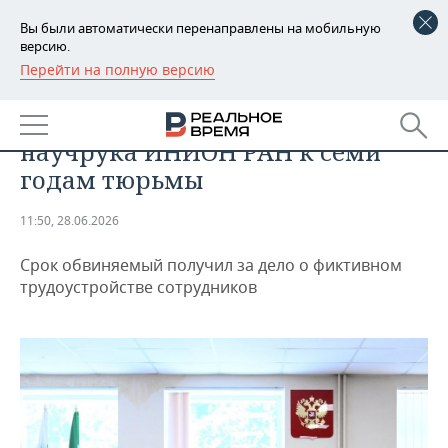
Вы были автоматически перенаправлены на мобильную
версию.
Перейти на полную версию
РЕГИОНЫ
ПРОИСШЕСТВИЯ
Суд заочно приговорил экс-
БАШКОРТОСТАН
НОВОСТИ
научрука ИНИОН РАН к семи
ТАТАРСТАН
АНАЛИТИКА
годам тюрьмы
УДМУРТИЯ
НОВОСТИ АНАЛИТИКИ
ЭКОНОМИКА
11:50, 28.06.2026
ДЕКЛАРАЦИИ О ДОХОДАХ
НОВОСТИ ЭКОНОМИКИ
ПРОМЫШЛЕННОСТЬ
Срок обвиняемый получил за дело о фиктивном
трудоустройстве сотрудников
КОРОЛИ ГОСЗАКАЗА ПФО
ФИНАНСЫ
НОВОСТИ
НЕДВИЖИМОСТЬ
ПРОМЫШЛЕННОСТИ
ВУЗЫ ТАТАРСТАНА
БАНКИ
НОВОСТИ НЕДВИЖИМОСТИ
АВТО
АГРОПРОМ
КОМУ ПРИНАДЛЕЖАТ
БЮДЖЕТ
НОВОСТИ АВТО
БИЗНЕС
ТОРГОВЫЕ ЦЕНТРЫ
МАШИНОСТРОЕНИЕ
ТАТАРСТАНА
ИНВЕСТИЦИИ
НОВОСТИ БИЗНЕСА
ТЕХНОЛОГИИ