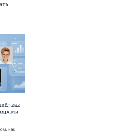
ать
ей: как
кадрами
ом, как