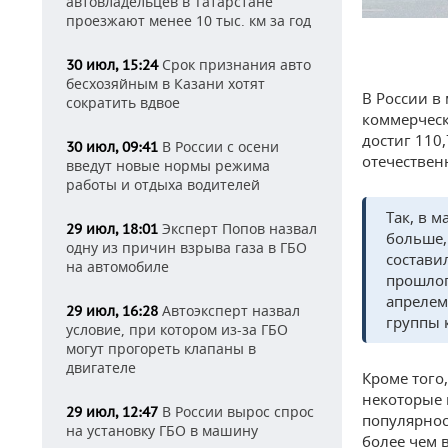
автовладельцев в Татарстане
проезжают менее 10 тыс. км за год
Срок признания авто
30 июл, 15:24
бесхозяйным в Казани хотят
В России в
сократить вдвое
коммерческ
достиг 110
В России с осени
30 июл, 09:41
отечествен
введут новые нормы режима
работы и отдыха водителей
Так, в 
Эксперт Попов назвал
29 июл, 18:01
больше,
одну из причин взрыва газа в ГБО
состави
на автомобиле
прошлог
апрелем
Автоэксперт назвал
29 июл, 16:28
группы 
условие, при котором из-за ГБО
могут прогореть клапаны в
двигателе
Кроме того
некоторые 
В России вырос спрос
29 июл, 12:47
популярнос
на установку ГБО в машину
более чем 