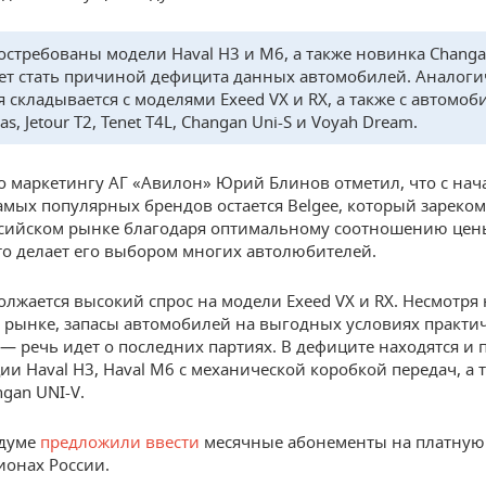
остребованы модели Haval H3 и M6, а также новинка Changa
ет стать причиной дефицита данных автомобилей. Аналоги
я складывается с моделями Exeed VX и RX, а также с автомо
las, Jetour T2, Tenet T4L, Changan Uni-S и Voyah Dream.
о маркетингу АГ «Авилон» Юрий Блинов отметил, что с нач
амых популярных брендов остается Belgee, который зареко
ссийском рынке благодаря оптимальному соотношению цен
что делает его выбором многих автолюбителей.
олжается высокий спрос на модели Exeed VX и RX. Несмотря 
 рынке, запасы автомобилей на выгодных условиях практи
— речь идет о последних партиях. В дефиците находятся и
ии Haval H3, Haval M6 с механической коробкой передач, а 
gan UNI-V.
сдуме
предложили ввести
месячные абонементы на платную
ионах России.