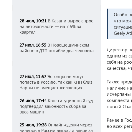
Особо в
что мож
В Казани вырос спрос
28 июл, 10:21
на автозапчасти — на 7,5% за
ситуаци
квартал
Geely At
В Новошешминском
27 июл, 16:55
Директор п
районе в ДТП погибли два человека
одним из с
себя на ро
качества, 
Эстонцы не могут
27 июл, 11:57
Также прод
попасть в Россию, так как КПП близ
наличие на
Нарвы не вмещает желающих
исчерпаны 
комплектац
Конституционный суд
26 июл, 17:44
новый Chan
подтвердил законность сбора за
ввоз машин
Ранее в Го
Онлайн-сделки через
25 июл, 19:28
во всех рег
дилеров в России выросли вдвое за