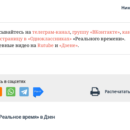
Ник
сывайтесь на
телеграм-канал
,
группу «ВКонтакте»
,
кан
страницу в «Одноклассниках»
«Реального времени».
евные видео на
Rutube
и
«Дзене»
.
ь в соцсетях
Распечатать
Реальное время» в Дзен