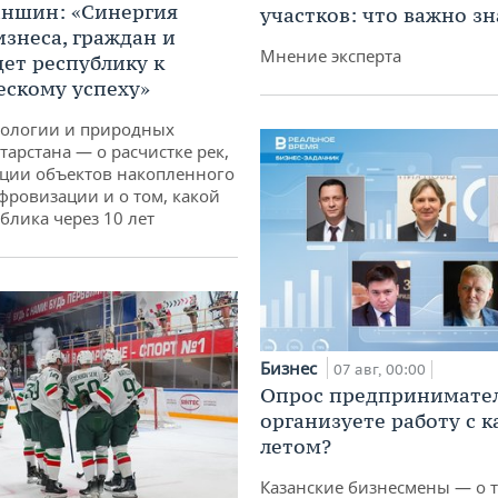
аншин: «Синергия
участков: что важно зн
изнеса, граждан и
Мнение эксперта
дет республику к
ескому успеху»
кологии и природных
тарстана — о расчистке рек,
ции объектов накопленного
ифровизации и о том, какой
блика через 10 лет
Бизнес
07 авг, 00:00
Опрос предпринимател
организуете работу с 
летом?
Казанские бизнесмены — о т