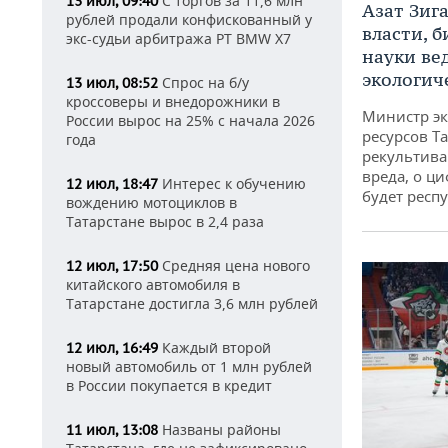
С торгов за 11,6 млн
13 июл, 09:40
Азат Зиг
рублей продали конфискованный у
власти, б
экс-судьи арбитража РТ BMW X7
науки ве
экологич
Спрос на б/у
13 июл, 08:52
кроссоверы и внедорожники в
Министр э
России вырос на 25% с начала 2026
ресурсов Та
года
рекультива
вреда, о ц
Интерес к обучению
12 июл, 18:47
будет респу
вождению мотоциклов в
Татарстане вырос в 2,4 раза
Средняя цена нового
12 июл, 17:50
китайского автомобиля в
Татарстане достигла 3,6 млн рублей
Каждый второй
12 июл, 16:49
новый автомобиль от 1 млн рублей
в России покупается в кредит
Названы районы
11 июл, 13:08