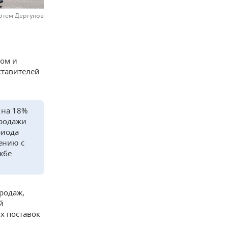
ртем Дергунов
дом и
ставителей
 на 18%
продажи
риода
ению с
жбе
родаж,
й
х поставок