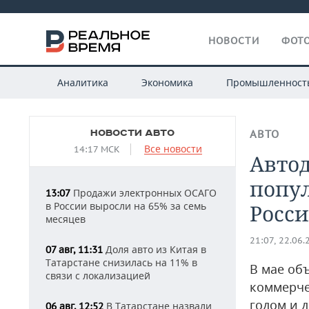
НОВОСТИ
ФОТО
Аналитика
Экономика
Промышленност
НОВОСТИ АВТО
АВТО
Все новости
14:17 МСК
Авто
попу
Продажи электронных ОСАГО
13:07
в России выросли на 65% за семь
Росс
месяцев
21:07, 22.06.
Доля авто из Китая в
07 авг, 11:31
Татарстане снизилась на 11% в
В мае об
связи с локализацией
коммерче
годом и 
В Татарстане назвали
06 авг, 12:52