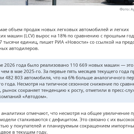
Фото: А
 мае объем продаж новых легковых автомобилей и легких
их машин (LCV) вырос на 18% по сравнению с прошлым го
,7 тысячи единиц, пишет РИА «Новости» со ссылкой на пред
ных автодилеров.
мае 2026 года было реализовано 110 669 новых машин — это
 чем в мае 2025-го. За первые пять месяцев текущего года 
ли 482 803 автомобиля, что на 6% больше аналогичного пе
о года. Несмотря на типичное сезонное снижение по сравн
, рынок сохраняет тенденцию к росту, отметили в пресс-слу
компаний «Автодом».
, аналитики отмечают, что несмотря на общее увеличение п
модели сталкиваются с дефицитом. Это связано с их высоко
тью у покупателей и планируемым сокращением импортны
вдвое в текущем году.