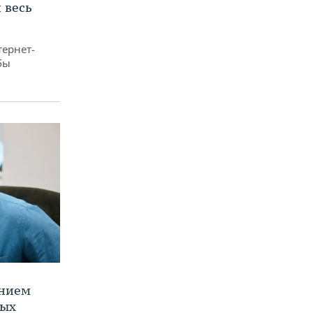
 весь
тернет-
бы
ением
ных