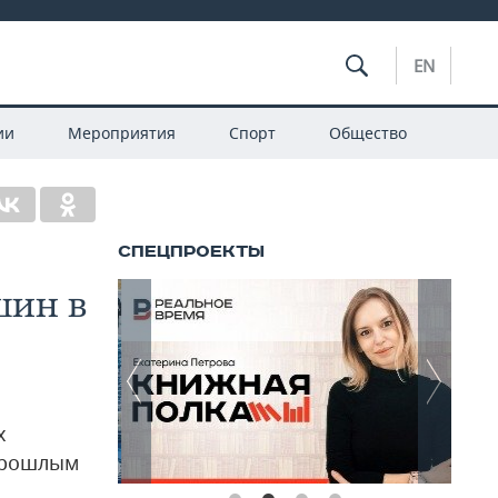
EN
ии
Мероприятия
Спорт
Общество
шин в
х
 прошлым