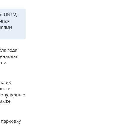
n UNI-V,
чная
билями
ала года
мендовал
ы и
на их
чески
 популярные
также
 парковку