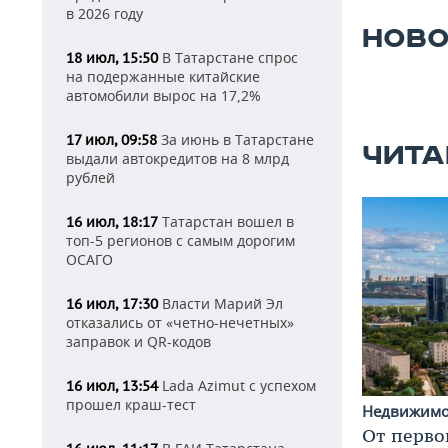
в 2026 году
НОВО
В Татарстане спрос
18 июл, 15:50
на подержанные китайские
автомобили вырос на 17,2%
За июнь в Татарстане
17 июл, 09:58
ЧИТА
выдали автокредитов на 8 млрд
рублей
Татарстан вошел в
16 июл, 18:17
топ-5 регионов с самым дорогим
ОСАГО
Власти Марий Эл
16 июл, 17:30
отказались от «четно-нечетных»
заправок и QR-кодов
Lada Azimut с успехом
16 июл, 13:54
прошел краш-тест
Недвижим
От перво