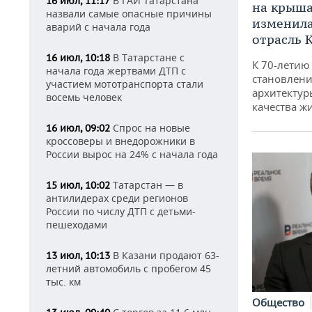
В ГАИ Татарстана
16 июл, 11:17
на крышах
назвали самые опасные причины
изменила
аварий с начала года
отрасль 
В Татарстане с
16 июл, 10:18
К 70-летию
начала года жертвами ДТП с
становлени
участием мототранспорта стали
архитектур
восемь человек
качества ж
Спрос на новые
16 июл, 09:02
кроссоверы и внедорожники в
России вырос на 24% с начала года
Татарстан — в
15 июл, 10:02
антилидерах среди регионов
России по числу ДТП с детьми-
пешеходами
В Казани продают 63-
13 июл, 10:13
летний автомобиль с пробегом 45
тыс. км
Общество