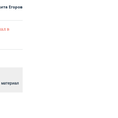
ита Егоров
ал в
 материал