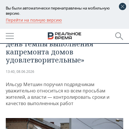
Вы были автоматически перенаправлены на мобильную
версию.
Перейти на полную версию
РЕГИОНЫ
ОБЩЕСТВО
Мэр Казани: «На сегодняшний
БАШКОРТОСТАН
НОВОСТИ
день темпы выполнения
ТАТАРСТАН
АНАЛИТИКА
капремонта домов
удовлетворительные»
УДМУРТИЯ
НОВОСТИ АНАЛИТИКИ
ЭКОНОМИКА
13:40, 08.06.2026
ДЕКЛАРАЦИИ О ДОХОДАХ
НОВОСТИ ЭКОНОМИКИ
ПРОМЫШЛЕННОСТЬ
Ильсур Метшин поручил подрядчикам
КОРОЛИ ГОСЗАКАЗА ПФО
ФИНАНСЫ
НОВОСТИ
НЕДВИЖИМОСТЬ
уважительно относиться ко всем просьбам
ПРОМЫШЛЕННОСТИ
жителей, а власти — контролировать сроки и
ВУЗЫ ТАТАРСТАНА
БАНКИ
НОВОСТИ НЕДВИЖИМОСТИ
АВТО
качество выполненных работ
АГРОПРОМ
КОМУ ПРИНАДЛЕЖАТ
БЮДЖЕТ
НОВОСТИ АВТО
БИЗНЕС
ТОРГОВЫЕ ЦЕНТРЫ
МАШИНОСТРОЕНИЕ
ТАТАРСТАНА
ИНВЕСТИЦИИ
НОВОСТИ БИЗНЕСА
ТЕХНОЛОГИИ