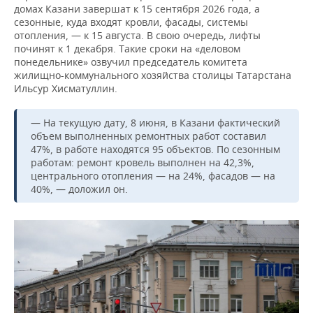
ВОДНЫЕ ВИДЫ СПОРТА
ОБРАЗОВАНИЕ
домах Казани завершат к 15 сентября 2026 года, а
сезонные, куда входят кровли, фасады, системы
ХОККЕЙ С МЯЧОМ
ПРОИСШЕСТВИЯ
отопления, — к 15 августа. В свою очередь, лифты
починят к 1 декабря. Такие сроки на «деловом
понедельнике» озвучил председатель комитета
жилищно-коммунального хозяйства столицы Татарстана
Ильсур Хисматуллин.
— На текущую дату, 8 июня, в Казани фактический
объем выполненных ремонтных работ составил
47%, в работе находятся 95 объектов. По сезонным
работам: ремонт кровель выполнен на 42,3%,
центрального отопления — на 24%, фасадов — на
40%, — доложил он.