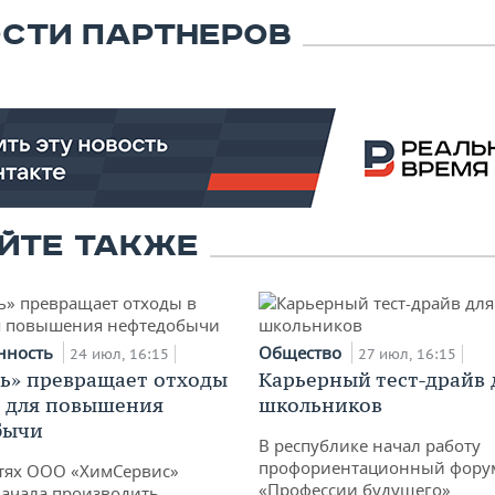
СТИ ПАРТНЕРОВ
ЙТЕ ТАКЖЕ
нность
Общество
24 июл, 16:15
27 июл, 16:15
ь» превращает отходы
Карьерный тест-драйв 
т для повышения
школьников
бычи
В республике начал работу
профориентационный фору
тях ООО «ХимСервис»
«Профессии будущего»
ачала производить