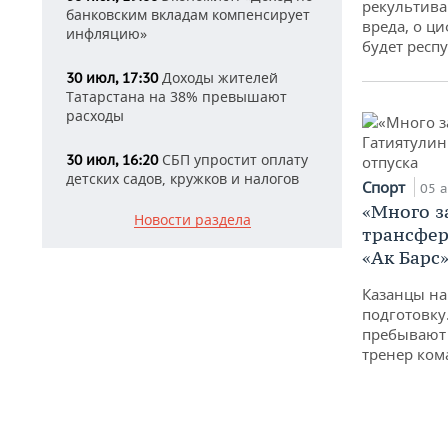
рекультива
банковским вкладам компенсирует
вреда, о ц
инфляцию»
будет респу
Доходы жителей
30 июл, 17:30
Татарстана на 38% превышают
расходы
СБП упростит оплату
30 июл, 16:20
детских садов, кружков и налогов
Спорт
05 а
«Много з
Новости раздела
трансфер
«Ак Барс
Казанцы на
подготовку
пребывают 
тренер ко