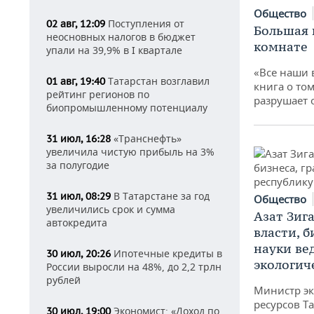
Общество
Поступления от
02 авг, 12:09
Большая 
неосновных налогов в бюджет
комнате
упали на 39,9% в I квартале
«Все наши 
Татарстан возглавил
01 авг, 19:40
книга о том
рейтинг регионов по
разрушает
биопромышленному потенциалу
«Транснефть»
31 июл, 16:28
увеличила чистую прибыль на 3%
за полугодие
В Татарстане за год
31 июл, 08:29
Общество
увеличились срок и сумма
Азат Зиг
автокредита
власти, б
науки ве
Ипотечные кредиты в
30 июл, 20:26
экологич
России выросли на 48%, до 2,2 трлн
рублей
Министр э
ресурсов Та
Экономист: «Доход по
30 июл, 19:00