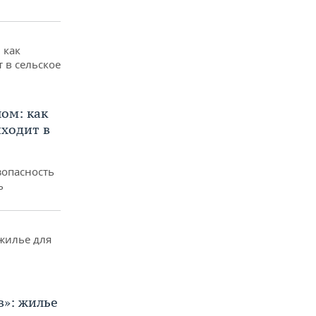
ом: как
ходит в
зопасность
ь
в»: жилье