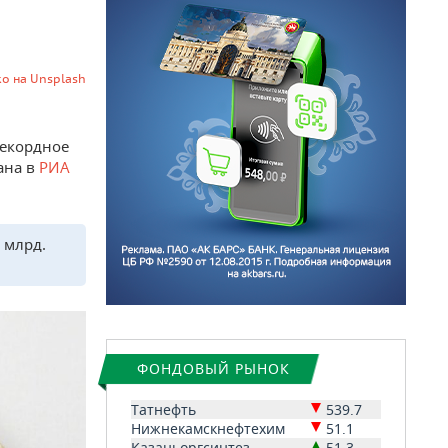
o на Unsplash
рекордное
ана в
РИА
 млрд.
ФОНДОВЫЙ РЫНОК
Татнефть
539.7
Нижнекамскнефтехим
51.1
Казаньоргсинтез
51.3