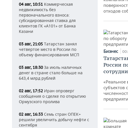
Коммерческая
04 авг, 10:51
поверхност
недвижимость без
отходов со
первоначального взноса:
субсидированная ставка для
клиентов ГК «А101» от Банка
Казани
Татарстан занял
03 авг, 21:05
четвертое место в России по
Бизнес
00
объему финансирования МСП
Татарста
России п
За июль наличных
03 авг, 18:30
сотрудни
денег в стране стало больше на
643,4 млрд рублей
«Реальное 
субъектов 
Иран опроверг
02 авг, 17:52
численност
сообщения о сделке по открытию
предприят
Ормузского пролива
Семь стран ОПЕК+
02 авг, 16:33
решили увеличить добычу нефти с
сентября