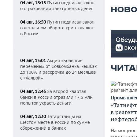
Путин подписал закон
04 авг, 18:15
НОВО
о страховании электронных денег
Путин подписал закон
04 авг, 16:50
о легальном обороте криптовалют
в России
Акция «Большие
04 авг, 15:01
ЧИТА
перемены» от Совкомбанка: кешбэк
до 100% и рассрочка до 24 месяцев
с «Халвой»
За второй квартал
04 авг, 12:45
банки в России отразили 17,5 млн
Промышле
попыток украсть деньги
«Татнефт
в реаген
Татарстанцы на
04 авг, 12:30
нефтедо
шестом месте в России по сумме
сбережений в банках
На мощнос
компания н