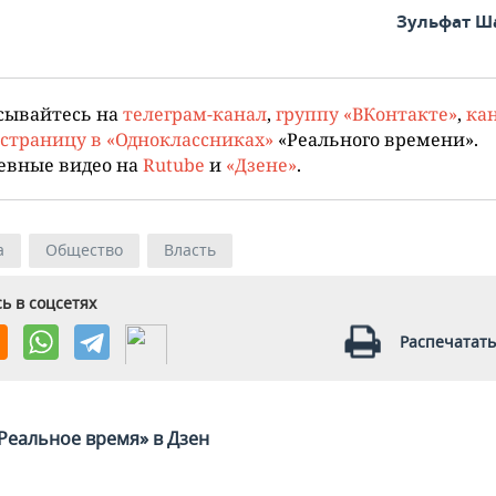
Зульфат Ш
сывайтесь на
телеграм-канал
,
группу «ВКонтакте»
,
кан
страницу в «Одноклассниках»
«Реального времени».
евные видео на
Rutube
и
«Дзене»
.
а
Общество
Власть
ь в соцсетях
Распечатать
Реальное время» в Дзен