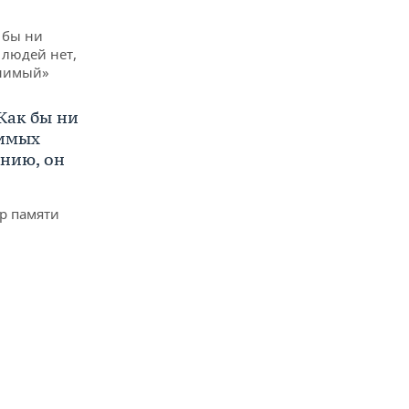
Как бы ни
нимых
ению, он
р памяти