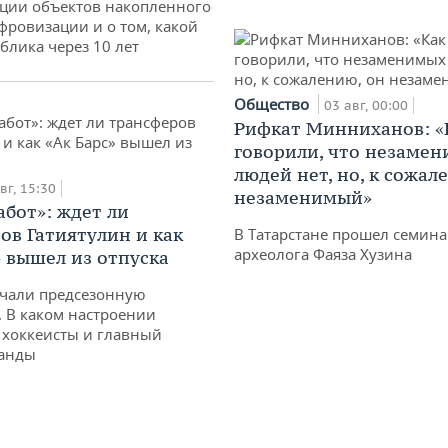
ции объектов накопленного
ифровизации и о том, какой
блика через 10 лет
Общество
03 авг, 00:00
Рифкат Минниханов: «
говорили, что незаме
людей нет, но, к сожал
вг, 15:30
незаменимый»
абот»: ждет ли
ов Гатиятулин и как
В Татарстане прошел семина
археолога Фаяза Хузина
» вышел из отпуска
чали предсезонную
. В каком настроении
хоккеисты и главный
манды