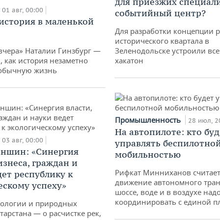
для приезжих специал
01 авг, 00:00
событийный центр?
история в маленькой
Для разработки концепции 
исторического квартала в
вчера» Наталии Гинзбург —
Зеленодольске устроили вс
, как история незаметно
хакатон
 обычную жизнь
Промышленность
28 июл, 2
На автопилоте: кто буд
03 авг, 00:00
управлять беспилотно
аншин: «Синергия
мобильностью
изнеса, граждан и
Рифкат Минниханов считает
дет республику к
движение автономного тран
ескому успеху»
шоссе, воде и в воздухе над
координировать с единой 
кологии и природных
тарстана — о расчистке рек,