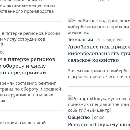
но-активные вещества из
бственного производства
Технологии
31 июл, 00:00
Агробизнес под прицел
:00
кибербезопасность при
н в пятерке регионов
сельское хозяйство
о обороту и числу
Зачем выстраивать кибербе
ков предприятий
в агросекторе и с чего начат
время» составило рейтинг
страны по обороту и средней
и сотрудников на малых
иях
Общество
00:00
Рестарт «Полукамушко