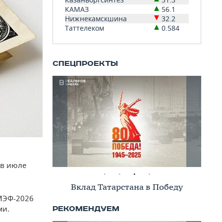
КАМАЗ
56.1
Нижнекамскшина
32.2
Таттелеком
0.584
 в июле
Вклад Татарстана в Победу
ПМЭФ-2026
ми.