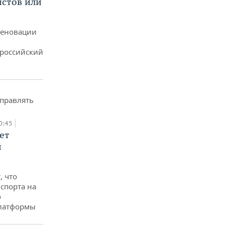
истов или
реновации
ероссийский
0:45
ет
й
, что
спорта на
о
платформы