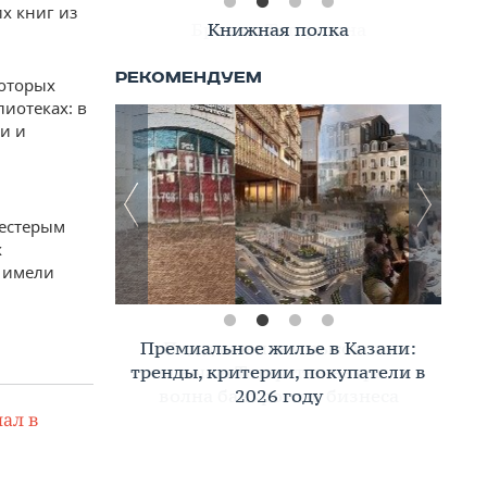
х книг из
Книжная полка
которых
иотеках: в
и и
шестерым
х
е имели
Премиальное жилье в Казани:
тренды, критерии, покупатели в
2026 году
ал в