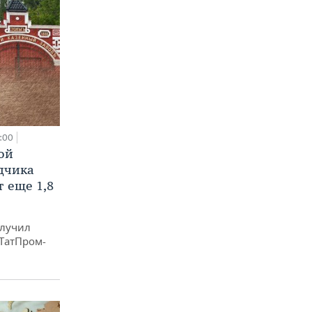
:00
ой
ядчика
 еще 1,8
олучил
«ТатПром-