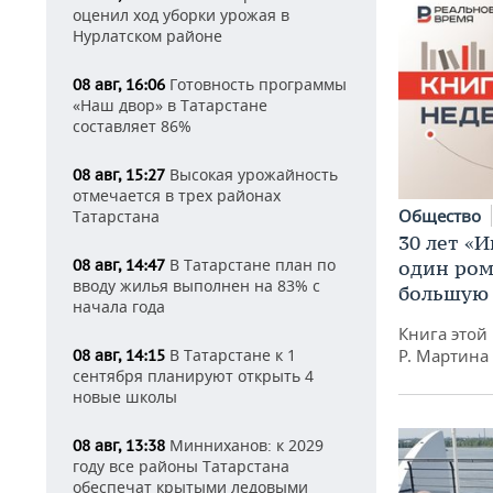
оценил ход уборки урожая в
Нурлатском районе
Готовность программы
08 авг, 16:06
«Наш двор» в Татарстане
составляет 86%
Высокая урожайность
08 авг, 15:27
отмечается в трех районах
Общество
Татарстана
30 лет «И
В Татарстане план по
08 авг, 14:47
один ром
вводу жилья выполнен на 83% с
большую 
начала года
Книга этой
В Татарстане к 1
Р. Мартина
08 авг, 14:15
сентября планируют открыть 4
новые школы
Минниханов: к 2029
08 авг, 13:38
году все районы Татарстана
обеспечат крытыми ледовыми