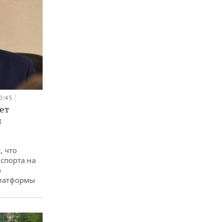
0:45
ет
й
, что
спорта на
о
платформы