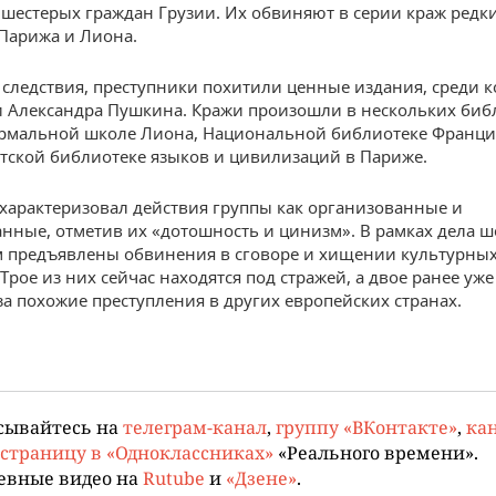
 шестерых граждан Грузии. Их обвиняют в серии краж редки
Парижа и Лиона.
следствия, преступники похитили ценные издания, среди 
 Александра Пушкина. Кражи произошли в нескольких библ
рмальной школе Лиона, Национальной библиотеке Франци
тской библиотеке языков и цивилизаций в Париже.
характеризовал действия группы как организованные и
нные, отметив их «дотошность и цинизм». В рамках дела 
 предъявлены обвинения в сговоре и хищении культурны
Трое из них сейчас находятся под стражей, а двое ранее уж
за похожие преступления в других европейских странах.
сывайтесь на
телеграм-канал
,
группу «ВКонтакте»
,
кан
страницу в «Одноклассниках»
«Реального времени».
евные видео на
Rutube
и
«Дзене»
.