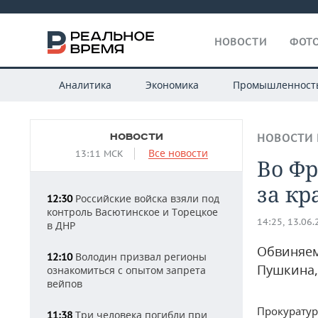
НОВОСТИ
ФОТО
Аналитика
Экономика
Промышленност
НОВОСТИ
НОВОСТИ 
Все новости
13:11 МСК
Во Ф
за кр
Российские войска взяли под
12:30
контроль Васютинское и Торецкое
14:25, 13.06
в ДНР
Обвиняем
Володин призвал регионы
12:10
Пушкина,
ознакомиться с опытом запрета
вейпов
Прокуратур
Три человека погибли при
11:38