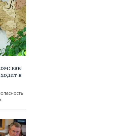
ом: как
ходит в
зопасность
ь