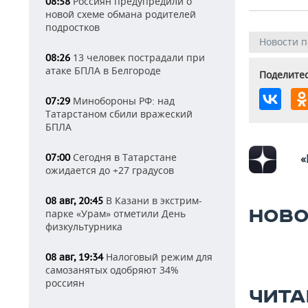
Россиян предупредили о
08:58
новой схеме обмана родителей
подростков
Новости 
13 человек пострадали при
08:26
атаке БПЛА в Белгороде
Поделитес
Минобороны РФ: над
07:29
Татарстаном сбили вражеский
БПЛА
Сегодня в Татарстане
07:00
«
ожидается до +27 градусов
В Казани в экстрим-
08 авг, 20:45
НОВО
парке «Урам» отметили День
физкультурника
Налоговый режим для
08 авг, 19:34
самозанятых одобряют 34%
россиян
ЧИТА