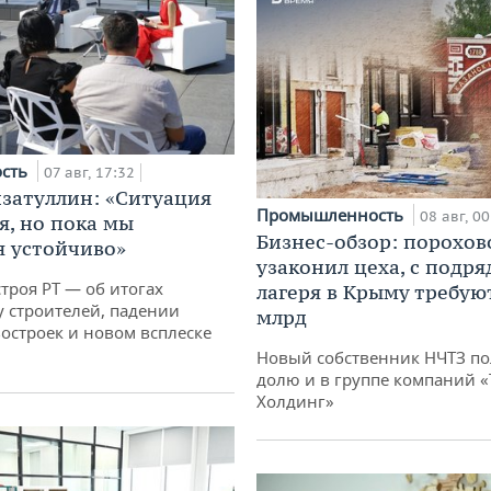
ость
07 авг, 17:32
затуллин: «Ситуация
Промышленность
08 авг, 00
я, но пока мы
Бизнес-обзор: порохов
 устойчиво»
узаконил цеха, с подр
троя РТ — об итогах
лагеря в Крыму требуют
у строителей, падении
млрд
остроек и новом всплеске
Новый собственник НЧТЗ п
долю и в группе компаний 
Холдинг»