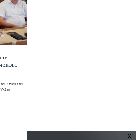
или
йского
ой книгой
 ASG»
x