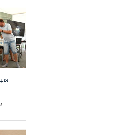
для
м