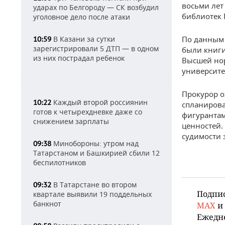
восьми лет
ударах по Белгороду — СК возбудил
библиотек 
уголовное дело после атаки
В Казани за сутки
По данным 
10:59
зарегистрировали 5 ДТП — в одном
были книги
из них пострадал ребенок
Высшей но
университе
Прокурор о
Каждый второй россиянин
10:22
спланирова
готов к четырехдневке даже со
фигурантам
снижением зарплаты
ценностей. 
судимости 
Минобороны: утром над
09:38
Татарстаном и Башкирией сбили 12
беспилотников
В Татарстане во втором
09:32
Подпи
квартале выявили 19 поддельных
банкнот
MAX
и
Ежедн