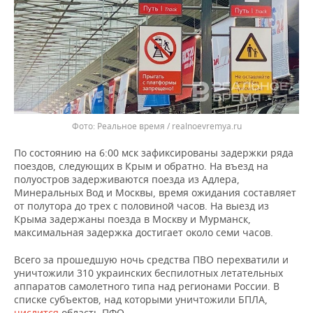
ВОДНЫЕ ВИДЫ СПОРТА
ОБРАЗОВАНИЕ
ХОККЕЙ С МЯЧОМ
ПРОИСШЕСТВИЯ
Реальное время / realnoevremya.ru
По состоянию на 6:00 мск зафиксированы задержки ряда
поездов, следующих в Крым и обратно. На въезд на
полуостров задерживаются поезда из Адлера,
Минеральных Вод и Москвы, время ожидания составляет
от полутора до трех с половиной часов. На выезд из
Крыма задержаны поезда в Москву и Мурманск,
максимальная задержка достигает около семи часов.
Всего за прошедшую ночь средства ПВО перехватили и
уничтожили 310 украинских беспилотных летательных
аппаратов самолетного типа над регионами России. В
списке субъектов, над которыми уничтожили БПЛА,
числится
область ПФО.