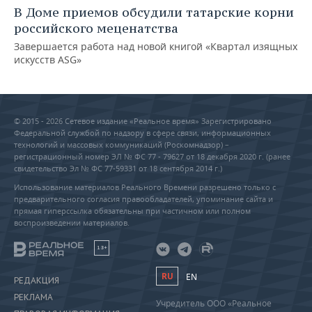
В Доме приемов обсудили татарские корни
российского меценатства
Завершается работа над новой книгой «Квартал изящных
искусств ASG»
© 2015 - 2026 Сетевое издание «Реальное время» Зарегистрировано
Федеральной службой по надзору в сфере связи, информационных
технологий и массовых коммуникаций (Роскомнадзор) –
регистрационный номер ЭЛ № ФС 77 - 79627 от 18 декабря 2020 г. (ранее
свидетельство Эл № ФС 77-59331 от 18 сентября 2014 г.)
Использование материалов Реального Времени разрешено только с
предварительного согласия правообладателей, упоминание сайта и
прямая гиперссылка обязательны при частичном или полном
воспроизведении материалов.
18+
RU
EN
РЕДАКЦИЯ
РЕКЛАМА
Учредитель ООО «Реальное