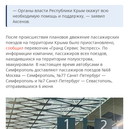
НЕФТЕХИМИЯ
РОЗНИЧНАЯ ТОРГОВЛЯ
НОВОСТИ ТЕХНОЛОГИЙ
— Органы власти Республики Крым окажут всю
МЕРОПРИЯТИЯ
НЕФТЬ
необходимую помощь и поддержку, — заявил
Аксенов.
ТРАНСПОРТ
IT
НОВОСТИ МЕРОПРИЯТИЙ
СПОРТ
ОПК
После происшествия плановое движение пассажирских
УСЛУГИ
МЕДИА
ВЫЕЗДНАЯ РЕДАКЦИЯ
НОВОСТИ СПОРТА
ОБЩЕСТВО
ЭНЕРГЕТИКА
поездов на территории Крыма было приостановлено,
сообщил
перевозчик «Гранд Сервис Экспресс». По
ТЕЛЕКОММУНИКАЦИИ
БИЗНЕС-БРАНЧИ
ФУТБОЛ
НОВОСТИ ОБЩЕСТВА
ФОТОГАЛЕРЕЯ
информации компании, пассажиров всех поездов,
находившихся на территории полуострова,
ONLINE-КОНФЕРЕНЦИИ
ХОККЕЙ
ВЛАСТЬ
СЮЖЕТЫ
эвакуировали. В настоящее время автобусами в
Симферополь доставляют пассажиров поездов №68
Москва — Симферополь, №77 Санкт-Петербург —
ОТКРЫТАЯ ЛЕКЦИЯ
БАСКЕТБОЛ
ИНФРАСТРУКТУРА
СПРАВОЧНИК
Симферополь и №7 Санкт-Петербург — Севастополь,
отправившихся 6 июня.
ВОЛЕЙБОЛ
ИСТОРИЯ
СПИСОК ПЕРСОН
ПОЛНАЯ ВЕРСИЯ
КИБЕРСПОРТ
КУЛЬТУРА
СПИСОК КОМПАНИЙ
ФИГУРНОЕ КАТАНИЕ
МЕДИЦИНА