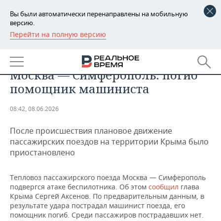
Вы были автоматически перенаправлены на мобильную
версию.
Перейти на полную версию
РЕГИОНЫ
ПРОИСШЕСТВИЯ
Дрон атаковал тепловоз поезда
БАШКОРТОСТАН
НОВОСТИ
Москва — Симферополь: погиб
ТАТАРСТАН
АНАЛИТИКА
помощник машиниста
УДМУРТИЯ
НОВОСТИ АНАЛИТИКИ
ЭКОНОМИКА
08:42, 08.06.2026
ДЕКЛАРАЦИИ О ДОХОДАХ
НОВОСТИ ЭКОНОМИКИ
ПРОМЫШЛЕННОСТЬ
После происшествия плановое движение
пассажирских поездов на территории Крыма было
КОРОЛИ ГОСЗАКАЗА ПФО
ФИНАНСЫ
НОВОСТИ
НЕДВИЖИМОСТЬ
приостановлено
ПРОМЫШЛЕННОСТИ
ВУЗЫ ТАТАРСТАНА
БАНКИ
НОВОСТИ НЕДВИЖИМОСТИ
АВТО
Тепловоз пассажирского поезда Москва — Симферополь
АГРОПРОМ
подвергся атаке беспилотника. Об этом
сообщил
глава
КОМУ ПРИНАДЛЕЖАТ
БЮДЖЕТ
НОВОСТИ АВТО
БИЗНЕС
Крыма Сергей Аксенов. По предварительным данным, в
ТОРГОВЫЕ ЦЕНТРЫ
МАШИНОСТРОЕНИЕ
результате удара пострадал машинист поезда, его
ТАТАРСТАНА
помощник погиб. Среди пассажиров пострадавших нет.
ИНВЕСТИЦИИ
НОВОСТИ БИЗНЕСА
ТЕХНОЛОГИИ