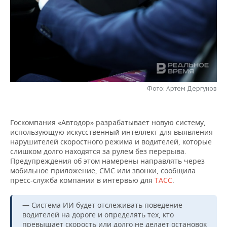
НЕФТЕХИМИЯ
РОЗНИЧНАЯ ТОРГОВЛЯ
НОВОСТИ ТЕХНОЛОГИЙ
МЕРОПРИЯТИЯ
НЕФТЬ
ТРАНСПОРТ
IT
НОВОСТИ МЕРОПРИЯТИЙ
СПОРТ
ОПК
УСЛУГИ
МЕДИА
ВЫЕЗДНАЯ РЕДАКЦИЯ
НОВОСТИ СПОРТА
ОБЩЕСТВО
ЭНЕРГЕТИКА
ТЕЛЕКОММУНИКАЦИИ
БИЗНЕС-БРАНЧИ
ФУТБОЛ
НОВОСТИ ОБЩЕСТВА
ФОТОГАЛЕРЕЯ
Фото: Артем Дергунов
ONLINE-КОНФЕРЕНЦИИ
ХОККЕЙ
ВЛАСТЬ
СЮЖЕТЫ
Госкомпания «Автодор» разрабатывает новую систему,
использующую искусственный интеллект для выявления
ОТКРЫТАЯ ЛЕКЦИЯ
БАСКЕТБОЛ
ИНФРАСТРУКТУРА
СПРАВОЧНИК
нарушителей скоростного режима и водителей, которые
слишком долго находятся за рулем без перерыва.
ВОЛЕЙБОЛ
ИСТОРИЯ
СПИСОК ПЕРСОН
ПОЛНАЯ ВЕРСИЯ
Предупреждения об этом намерены направлять через
мобильное приложение, СМС или звонки, сообщила
пресс-служба компании в интервью для
ТАСС
.
КИБЕРСПОРТ
КУЛЬТУРА
СПИСОК КОМПАНИЙ
ФИГУРНОЕ КАТАНИЕ
МЕДИЦИНА
— Система ИИ будет отслеживать поведение
водителей на дороге и определять тех, кто
превышает скорость или долго не делает остановок