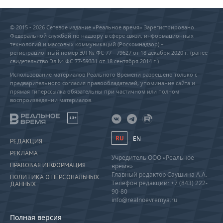
© 2015 - 2026 Сетевое издание «Реальное время» Зарегистрировано
Федеральной службой по надзору в сфере связи, информационных
технологий и массовых коммуникаций (Роскомнадзор) –
регистрационный номер ЭЛ № ФС 77 - 79627 от 18 декабря 2020 г. (ранее
свидетельство Эл № ФС 77-59331 от 18 сентября 2014 г.)
Использование материалов Реального Времени разрешено только с
предварительного согласия правообладателей, упоминание сайта и
прямая гиперссылка обязательны при частичном или полном
воспроизведении материалов.
18+
RU
EN
РЕДАКЦИЯ
РЕКЛАМА
Учредитель ООО «Реальное
ПРАВОВАЯ ИНФОРМАЦИЯ
время»
Главный редактор Саушина А.А.
ПОЛИТИКА О ПЕРСОНАЛЬНЫХ
Телефон редакции: +7 (843) 222-
ДАННЫХ
90-80
info@realnoevremya.ru
Полная версия