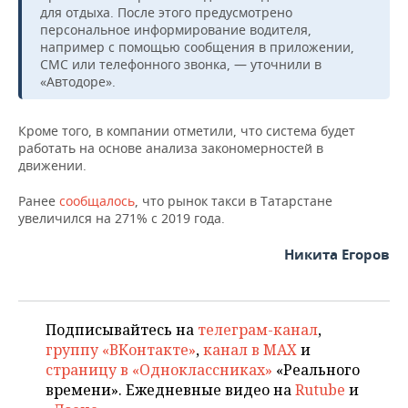
ВОДНЫЕ ВИДЫ СПОРТА
ОБРАЗОВАНИЕ
для отдыха. После этого предусмотрено
персональное информирование водителя,
ХОККЕЙ С МЯЧОМ
ПРОИСШЕСТВИЯ
например с помощью сообщения в приложении,
СМС или телефонного звонка, — уточнили в
«Автодоре».
Кроме того, в компании отметили, что система будет
работать на основе анализа закономерностей в
движении.
Ранее
сообщалось
, что рынок такси в Татарстане
увеличился на 271% с 2019 года.
Никита Егоров
Подписывайтесь на
телеграм-канал
,
группу «ВКонтакте»
,
канал в MAX
и
страницу в «Одноклассниках»
«Реального
времени». Ежедневные видео на
Rutube
и