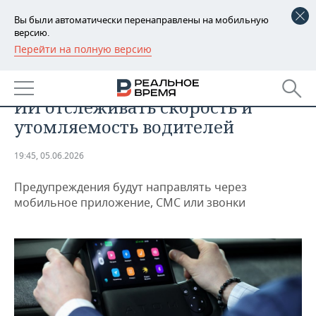
Вы были автоматически перенаправлены на мобильную
версию.
Перейти на полную версию
РЕГИОНЫ
АВТО
«Автодор» намерен с помощью
БАШКОРТОСТАН
НОВОСТИ
ИИ отслеживать скорость и
ТАТАРСТАН
АНАЛИТИКА
утомляемость водителей
УДМУРТИЯ
НОВОСТИ АНАЛИТИКИ
ЭКОНОМИКА
19:45, 05.06.2026
ДЕКЛАРАЦИИ О ДОХОДАХ
НОВОСТИ ЭКОНОМИКИ
ПРОМЫШЛЕННОСТЬ
Предупреждения будут направлять через
мобильное приложение, СМС или звонки
КОРОЛИ ГОСЗАКАЗА ПФО
ФИНАНСЫ
НОВОСТИ
НЕДВИЖИМОСТЬ
ПРОМЫШЛЕННОСТИ
ВУЗЫ ТАТАРСТАНА
БАНКИ
НОВОСТИ НЕДВИЖИМОСТИ
АВТО
АГРОПРОМ
КОМУ ПРИНАДЛЕЖАТ
БЮДЖЕТ
НОВОСТИ АВТО
БИЗНЕС
ТОРГОВЫЕ ЦЕНТРЫ
МАШИНОСТРОЕНИЕ
ТАТАРСТАНА
ИНВЕСТИЦИИ
НОВОСТИ БИЗНЕСА
ТЕХНОЛОГИИ