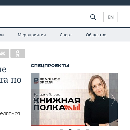
EN
ии
Мероприятия
Спорт
Общество
ые
та по
деляться