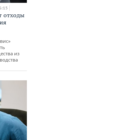
6:15
т отходы
ия
вис»
ть
ества из
водства