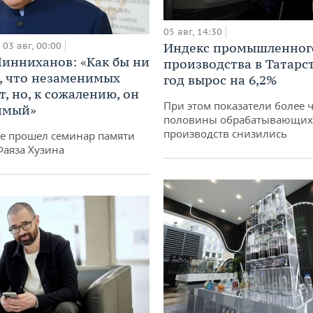
05 авг, 14:30
03 авг, 00:00
Индекс промышленног
инниханов: «Как бы ни
производства в Татарс
, что незаменимых
год вырос на 6,2%
, но, к сожалению, он
При этом показатели более 
имый»
половины обрабатывающих
производств снизились
не прошел семинар памяти
Фаяза Хузина