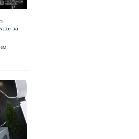
о
тане за
чем