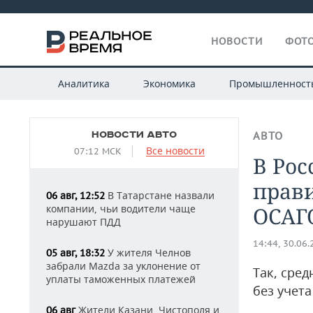
НОВОСТИ
ФОТО
Аналитика
Экономика
Промышленност
НОВОСТИ АВТО
АВТО
Все новости
07:12 МСК
В Рос
прави
В Татарстане назвали
06 авг, 12:52
компании, чьи водители чаще
ОСАГ
нарушают ПДД
14:44, 30.06
У жителя Челнов
05 авг, 18:32
забрали Mazda за уклонение от
Так, сре
уплаты таможенных платежей
без учета
Жители Казани, Чистополя и
06 авг