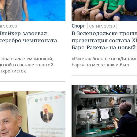
Спорт
вг, 00:00
06 авг, 19:10
лейхер завоевал
В Зеленодольске прош
 серебро чемпионата
презентация состава Х
Барс-Ракета» на новый
пова стала чемпионкой,
«Ракета» больше не «Динамо
асной в составе золотой
Барс» на месте, как и был
нхронисток