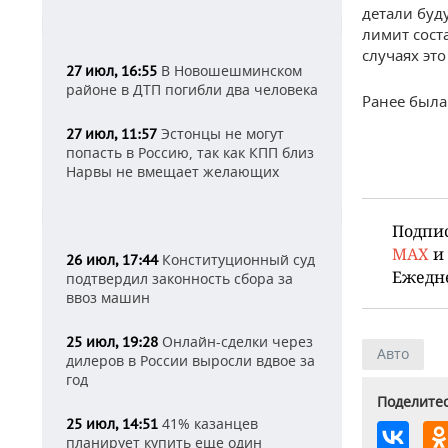
детали буд
лимит сост
случаях эт
В Новошешминском
27 июл, 16:55
районе в ДТП погибли два человека
Ранее была
Эстонцы не могут
27 июл, 11:57
попасть в Россию, так как КПП близ
Нарвы не вмещает желающих
Подпи
MAX
и
Конституционный суд
26 июл, 17:44
Ежедн
подтвердил законность сбора за
ввоз машин
Онлайн-сделки через
25 июл, 19:28
Авто
дилеров в России выросли вдвое за
год
Поделитес
41% казанцев
25 июл, 14:51
планирует купить еще один