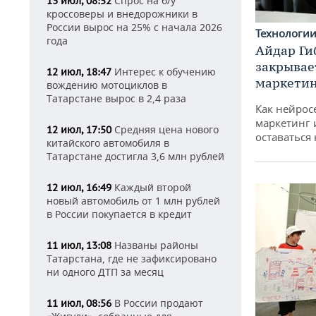
Спрос на б/у
13 июл, 08:52
кроссоверы и внедорожники в
России вырос на 25% с начала 2026
Технологи
года
Айдар Ги
закрывае
Интерес к обучению
12 июл, 18:47
маркетин
вождению мотоциклов в
Татарстане вырос в 2,4 раза
Как нейрос
маркетинг 
Средняя цена нового
12 июл, 17:50
оставаться
китайского автомобиля в
Татарстане достигла 3,6 млн рублей
Каждый второй
12 июл, 16:49
новый автомобиль от 1 млн рублей
в России покупается в кредит
Названы районы
11 июл, 13:08
Татарстана, где не зафиксировано
ни одного ДТП за месяц
В России продают
11 июл, 08:56