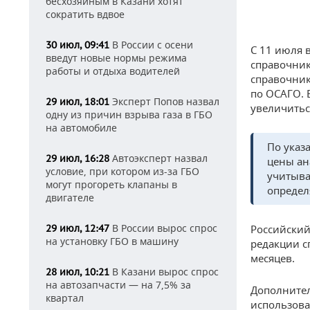
бесхозяйным в Казани хотят
сократить вдвое
В России с осени
30 июл, 09:41
С 11 июля 
введут новые нормы режима
справочник
работы и отдыха водителей
справочник
по ОСАГО. 
Эксперт Попов назвал
29 июл, 18:01
увеличитьс
одну из причин взрыва газа в ГБО
на автомобиле
По указ
Автоэксперт назвал
29 июл, 16:28
цены ан
условие, при котором из-за ГБО
учитыва
могут прогореть клапаны в
определя
двигателе
В России вырос спрос
Российский
29 июл, 12:47
на установку ГБО в машину
редакции с
месяцев.
В Казани вырос спрос
28 июл, 10:21
на автозапчасти — на 7,5% за
Дополнител
квартал
использова