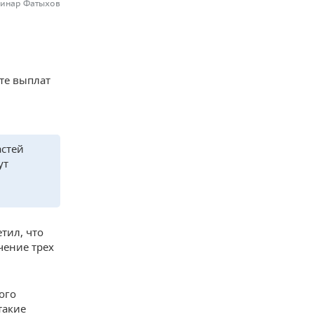
Динар Фатыхов
те выплат
астей
ут
тил, что
чение трех
ого
такие