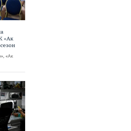
ла
К «Ак
 сезон
», «Ак