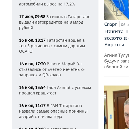
автомобили вырос на 17,2%
За июнь в Татарстане
17 июл, 09:58
выдали автокредитов на 8 млрд
Спорт
06 а
рублей
Никита Ш
золото и
Татарстан вошел в
16 июл, 18:17
Европы
топ-5 регионов с самым дорогим
ОСАГО
Агния Тулу
будучи зап
Власти Марий Эл
16 июл, 17:30
сборной си
отказались от «четно-нечетных»
заправок и QR-кодов
Lada Azimut с успехом
16 июл, 13:54
прошел краш-тест
В ГАИ Татарстана
16 июл, 11:17
назвали самые опасные причины
аварий с начала года