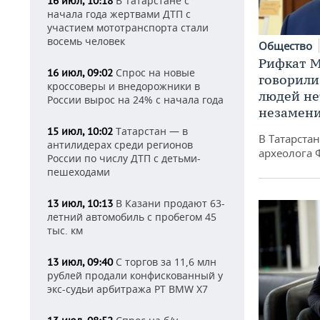
В Татарстане с
16 июл, 10:18
начала года жертвами ДТП с
участием мототранспорта стали
восемь человек
Общество
Рифкат М
Спрос на новые
16 июл, 09:02
говорили
кроссоверы и внедорожники в
людей нет
России вырос на 24% с начала года
незамен
Татарстан — в
15 июл, 10:02
В Татарста
антилидерах среди регионов
археолога 
России по числу ДТП с детьми-
пешеходами
В Казани продают 63-
13 июл, 10:13
летний автомобиль с пробегом 45
тыс. км
С торгов за 11,6 млн
13 июл, 09:40
рублей продали конфискованный у
экс-судьи арбитража РТ BMW X7