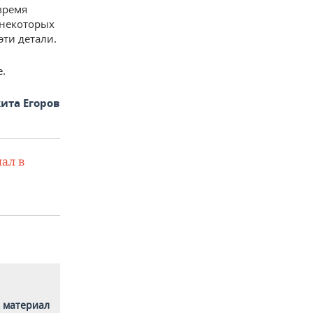
время
 некоторых
эти детали.
е.
ита Егоров
ал в
 материал