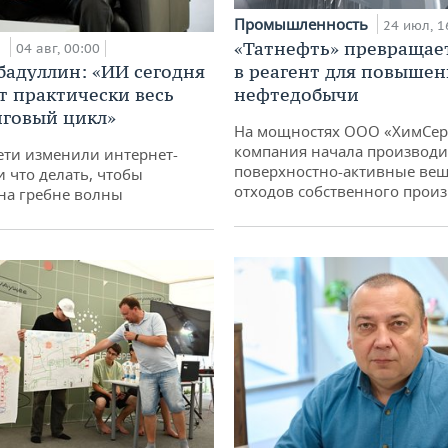
Промышленность
24 июл, 1
и
«Татнефть» превращае
04 авг, 00:00
бадуллин: «ИИ сегодня
в реагент для повышен
т практически весь
нефтедобычи
говый цикл»
На мощностях ООО «ХимСер
компания начала производи
ети изменили интернет-
поверхностно-активные вещ
и что делать, чтобы
отходов собственного произ
 на гребне волны