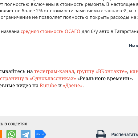
ут полностью включены в стоимость ремонта. В настоящее 
авляет не более 2% от стоимости заменяемых запчастей, и в
о ограничение не позволяет полностью покрыть расходы на 
 названа
средняя стоимость ОСАГО
для б/у авто в Татарстан
Ник
сывайтесь на
телеграм-канал
,
группу «ВКонтакте»
,
кан
страницу в «Одноклассниках»
«Реального времени».
евные видео на
Rutube
и
«Дзене»
.
ь в соцсетях
Распечатать