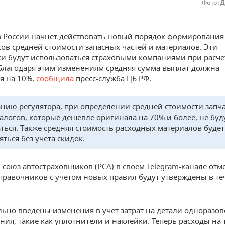
Фото: 
в России начнет действовать новый порядок формирования
ов средней стоимости запасных частей и материалов. Эти
и будут использоваться страховыми компаниями при расче
Благодаря этим изменениям средняя сумма выплат должна
я на 10%,
сообщила
пресс-служба ЦБ РФ.
анию регулятора, при определении средней стоимости запч
алогов, которые дешевле оригинала на 70% и более, не буд
ться. Также средняя стоимость расходных материалов будет
ться без учета скидок.
 союз автостраховщиков (РСА) в своем Telegram-канале отме
правочников с учетом новых правил будут утверждены в те
ьно введены изменения в учет затрат на детали одноразов
ния, такие как уплотнители и наклейки. Теперь расходы на 