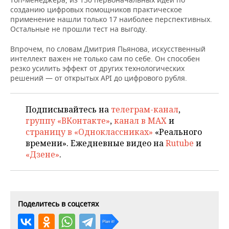
ВОДНЫЕ ВИДЫ СПОРТА
ОБРАЗОВАНИЕ
созданию цифровых помощников практическое
применение нашли только 17 наиболее перспективных.
ХОККЕЙ С МЯЧОМ
ПРОИСШЕСТВИЯ
Остальные не прошли тест на выгоду.
Впрочем, по словам Дмитрия Пьянова, искусственный
интеллект важен не только сам по себе. Он способен
резко усилить эффект от других технологических
решений — от открытых API до цифрового рубля.
Подписывайтесь на
телеграм-канал
,
группу «ВКонтакте»
,
канал в MAX
и
страницу в «Одноклассниках»
«Реального
времени». Ежедневные видео на
Rutube
и
«Дзене»
.
Поделитесь в соцсетях