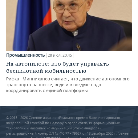
Промышленность
28 июл, 20:45
На автопилоте: кто будет управлять
беспилотной мобильностью
Рифкат Минниханов считает, что движение автономного
транспорта на шоссе, воде и в воздухе надо
координировать с единой платформы
© 2015 - 2026 Сетевое издание «Реальное время» Зарегистрировано
Федеральной службой по надзору в сфере связи, информационных
технологий и массовых коммуникаций (Роскомнадзор) –
регистрационный номер ЭЛ № ФС 77 - 79627 от 18 декабря 2020 г. (ранее