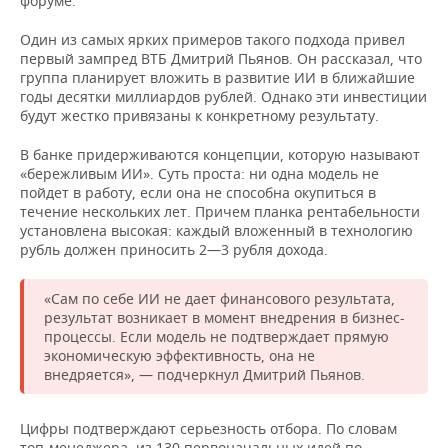
форуме.
НЕФТЕХИМИЯ
РОЗНИЧНАЯ ТОРГОВЛЯ
НОВОСТИ ТЕХНОЛОГИЙ
МЕРОПРИЯТИЯ
Один из самых ярких примеров такого подхода привел
НЕФТЬ
первый зампред ВТБ Дмитрий Пьянов. Он рассказал, что
группа планирует вложить в развитие ИИ в ближайшие
ТРАНСПОРТ
IT
НОВОСТИ МЕРОПРИЯТИЙ
СПОРТ
годы десятки миллиардов рублей. Однако эти инвестиции
ОПК
будут жестко привязаны к конкретному результату.
УСЛУГИ
МЕДИА
ВЫЕЗДНАЯ РЕДАКЦИЯ
НОВОСТИ СПОРТА
ОБЩЕСТВО
ЭНЕРГЕТИКА
В банке придерживаются концепции, которую называют
«бережливым ИИ». Суть проста: ни одна модель не
ТЕЛЕКОММУНИКАЦИИ
БИЗНЕС-БРАНЧИ
ФУТБОЛ
НОВОСТИ ОБЩЕСТВА
ФОТОГАЛЕРЕЯ
пойдет в работу, если она не способна окупиться в
течение нескольких лет. Причем планка рентабельности
ONLINE-КОНФЕРЕНЦИИ
ХОККЕЙ
ВЛАСТЬ
СЮЖЕТЫ
установлена высокая: каждый вложенный в технологию
рубль должен приносить 2—3 рубля дохода.
ОТКРЫТАЯ ЛЕКЦИЯ
БАСКЕТБОЛ
ИНФРАСТРУКТУРА
СПРАВОЧНИК
«Сам по себе ИИ не дает финансового результата,
ВОЛЕЙБОЛ
ИСТОРИЯ
СПИСОК ПЕРСОН
ПОЛНАЯ ВЕРСИЯ
результат возникает в момент внедрения в бизнес-
процессы. Если модель не подтверждает прямую
экономическую эффективность, она не
КИБЕРСПОРТ
КУЛЬТУРА
СПИСОК КОМПАНИЙ
внедряется», — подчеркнул Дмитрий Пьянов.
ФИГУРНОЕ КАТАНИЕ
МЕДИЦИНА
Цифры подтверждают серьезность отбора. По словам
топ-менеджера, из 130 первоначальных идей по