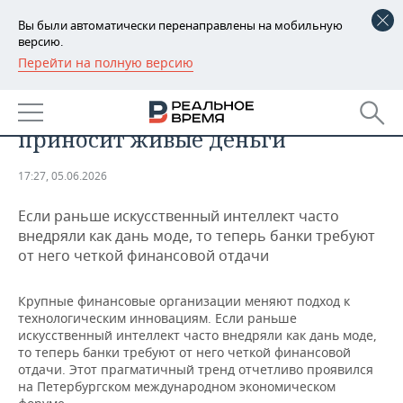
Вы были автоматически перенаправлены на мобильную
версию.
Перейти на полную версию
РЕГИОНЫ
Банки осваивают «бережливый
БАШКОРТОСТАН
НОВОСТИ
ИИ»: ставка только на то, что
приносит живые деньги
ТАТАРСТАН
АНАЛИТИКА
17:27, 05.06.2026
УДМУРТИЯ
НОВОСТИ АНАЛИТИКИ
ЭКОНОМИКА
Если раньше искусственный интеллект часто
ДЕКЛАРАЦИИ О ДОХОДАХ
НОВОСТИ ЭКОНОМИКИ
ПРОМЫШЛЕННОСТЬ
внедряли как дань моде, то теперь банки требуют
от него четкой финансовой отдачи
КОРОЛИ ГОСЗАКАЗА ПФО
ФИНАНСЫ
НОВОСТИ
НЕДВИЖИМОСТЬ
ПРОМЫШЛЕННОСТИ
Крупные финансовые организации меняют подход к
ВУЗЫ ТАТАРСТАНА
БАНКИ
НОВОСТИ НЕДВИЖИМОСТИ
АВТО
технологическим инновациям. Если раньше
АГРОПРОМ
искусственный интеллект часто внедряли как дань моде,
то теперь банки требуют от него четкой финансовой
КОМУ ПРИНАДЛЕЖАТ
БЮДЖЕТ
НОВОСТИ АВТО
БИЗНЕС
ТОРГОВЫЕ ЦЕНТРЫ
МАШИНОСТРОЕНИЕ
отдачи. Этот прагматичный тренд отчетливо проявился
ТАТАРСТАНА
на Петербургском международном экономическом
ИНВЕСТИЦИИ
НОВОСТИ БИЗНЕСА
ТЕХНОЛОГИИ