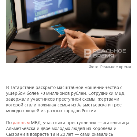
НЕФТЕХИМИЯ
РОЗНИЧНАЯ ТОРГОВЛЯ
НОВОСТИ ТЕХНОЛОГИЙ
МЕРОПРИЯТИЯ
НЕФТЬ
ТРАНСПОРТ
IT
НОВОСТИ МЕРОПРИЯТИЙ
СПОРТ
ОПК
УСЛУГИ
МЕДИА
ВЫЕЗДНАЯ РЕДАКЦИЯ
НОВОСТИ СПОРТА
ОБЩЕСТВО
ЭНЕРГЕТИКА
ТЕЛЕКОММУНИКАЦИИ
БИЗНЕС-БРАНЧИ
ФУТБОЛ
НОВОСТИ ОБЩЕСТВА
ФОТОГАЛЕРЕЯ
ONLINE-КОНФЕРЕНЦИИ
ХОККЕЙ
ВЛАСТЬ
Фото: Реальное время
СЮЖЕТЫ
ОТКРЫТАЯ ЛЕКЦИЯ
БАСКЕТБОЛ
ИНФРАСТРУКТУРА
СПРАВОЧНИК
В Татарстане раскрыто масштабное мошенничество с
ущербом более 70 миллионов рублей. Сотрудники МВД
ВОЛЕЙБОЛ
ИСТОРИЯ
СПИСОК ПЕРСОН
ПОЛНАЯ ВЕРСИЯ
задержали участников преступной схемы, жертвами
которой стали пожилая семья из Альметьевска и трое
КИБЕРСПОРТ
КУЛЬТУРА
СПИСОК КОМПАНИЙ
молодых людей из разных городов России.
По
данным
МВД, участники преступления — жительница
ФИГУРНОЕ КАТАНИЕ
МЕДИЦИНА
Альметьевска и двое молодых людей из Королева и
Сызрани в возрасте 18 и 20 лет — сами оказались