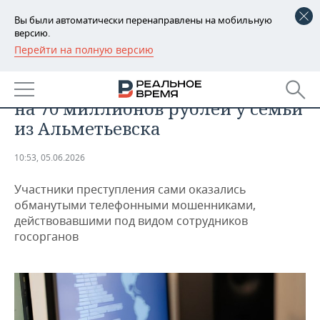
Вы были автоматически перенаправлены на мобильную
версию.
Перейти на полную версию
РЕГИОНЫ
ПРОИСШЕСТВИЯ
Мошенники похитили ценности
БАШКОРТОСТАН
НОВОСТИ
на 70 миллионов рублей у семьи
ТАТАРСТАН
АНАЛИТИКА
из Альметьевска
УДМУРТИЯ
НОВОСТИ АНАЛИТИКИ
ЭКОНОМИКА
10:53, 05.06.2026
ДЕКЛАРАЦИИ О ДОХОДАХ
НОВОСТИ ЭКОНОМИКИ
ПРОМЫШЛЕННОСТЬ
Участники преступления сами оказались
обманутыми телефонными мошенниками,
КОРОЛИ ГОСЗАКАЗА ПФО
ФИНАНСЫ
НОВОСТИ
НЕДВИЖИМОСТЬ
действовавшими под видом сотрудников
ПРОМЫШЛЕННОСТИ
госорганов
ВУЗЫ ТАТАРСТАНА
БАНКИ
НОВОСТИ НЕДВИЖИМОСТИ
АВТО
АГРОПРОМ
КОМУ ПРИНАДЛЕЖАТ
БЮДЖЕТ
НОВОСТИ АВТО
БИЗНЕС
ТОРГОВЫЕ ЦЕНТРЫ
МАШИНОСТРОЕНИЕ
ТАТАРСТАНА
ИНВЕСТИЦИИ
НОВОСТИ БИЗНЕСА
ТЕХНОЛОГИИ