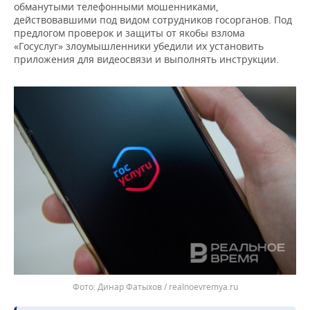
ВОДНЫЕ ВИДЫ СПОРТА
ОБРАЗОВАНИЕ
обманутыми телефонными мошенниками,
действовавшими под видом сотрудников госорганов. Под
предлогом проверок и защиты от якобы взлома
ХОККЕЙ С МЯЧОМ
ПРОИСШЕСТВИЯ
«Госуслуг» злоумышленники убедили их установить
приложения для видеосвязи и выполнять инструкции.
Динар Фатыхов / realnoevremya.ru