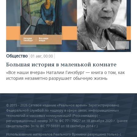
Общество
01 авг, 00:00
Большая история в маленькой комнате
«Все наши вчера» Наталии Гинзбург — книга о том, как
история незаметно разрушает обычную жизнь
© 2015 - 2026 Сетевое издание «Реальное время» Зарегистрировано
Федеральной службой по надзору в сфере связи, информационных
технологий и массовых коммуникаций (Роскомнадзор) –
регистрационный номер ЭЛ № ФС 77 - 79627 от 18 декабря 2020 г. (ранее
свидетельство Эл № ФС 77-59331 от 18 сентября 2014 г.)
Использование материалов Реального Времени разрешено только с