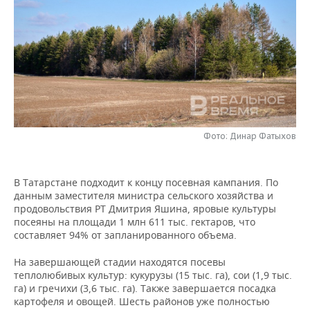
НЕФТЕХИМИЯ
РОЗНИЧНАЯ ТОРГОВЛЯ
НОВОСТИ ТЕХНОЛОГИЙ
МЕРОПРИЯТИЯ
НЕФТЬ
ТРАНСПОРТ
IT
НОВОСТИ МЕРОПРИЯТИЙ
СПОРТ
ОПК
УСЛУГИ
МЕДИА
ВЫЕЗДНАЯ РЕДАКЦИЯ
НОВОСТИ СПОРТА
ОБЩЕСТВО
ЭНЕРГЕТИКА
ТЕЛЕКОММУНИКАЦИИ
БИЗНЕС-БРАНЧИ
ФУТБОЛ
НОВОСТИ ОБЩЕСТВА
ФОТОГАЛЕРЕЯ
Фото: Динар Фатыхов
ONLINE-КОНФЕРЕНЦИИ
ХОККЕЙ
ВЛАСТЬ
СЮЖЕТЫ
В Татарстане подходит к концу посевная кампания. По
ОТКРЫТАЯ ЛЕКЦИЯ
БАСКЕТБОЛ
ИНФРАСТРУКТУРА
СПРАВОЧНИК
данным заместителя министра сельского хозяйства и
продовольствия РТ Дмитрия Яшина, яровые культуры
ВОЛЕЙБОЛ
ИСТОРИЯ
СПИСОК ПЕРСОН
ПОЛНАЯ ВЕРСИЯ
посеяны на площади 1 млн 611 тыс. гектаров, что
составляет 94% от запланированного объема.
КИБЕРСПОРТ
КУЛЬТУРА
СПИСОК КОМПАНИЙ
На завершающей стадии находятся посевы
теплолюбивых культур: кукурузы (15 тыс. га), сои (1,9 тыс.
ФИГУРНОЕ КАТАНИЕ
МЕДИЦИНА
га) и гречихи (3,6 тыс. га). Также завершается посадка
картофеля и овощей. Шесть районов уже полностью