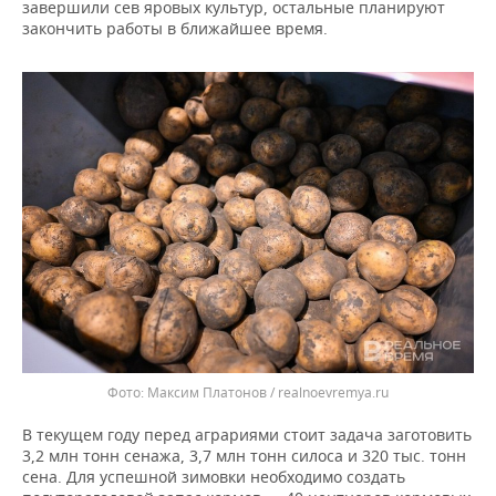
ВОДНЫЕ ВИДЫ СПОРТА
ОБРАЗОВАНИЕ
завершили сев яровых культур, остальные планируют
закончить работы в ближайшее время.
ХОККЕЙ С МЯЧОМ
ПРОИСШЕСТВИЯ
Максим Платонов / realnoevremya.ru
В текущем году перед аграриями стоит задача заготовить
3,2 млн тонн сенажа, 3,7 млн тонн силоса и 320 тыс. тонн
сена. Для успешной зимовки необходимо создать