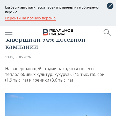
Вы были автоматически перенаправлены на мобильную
версию.
Перейти на полную версию
РЕГИОНЫ
ПРОМЫШЛЕННОСТЬ
В Татарстане к концу мая
БАШКОРТОСТАН
НОВОСТИ
завершили 94% посевной
ТАТАРСТАН
АНАЛИТИКА
кампании
УДМУРТИЯ
НОВОСТИ АНАЛИТИКИ
ЭКОНОМИКА
13:49, 30.05.2026
ДЕКЛАРАЦИИ О ДОХОДАХ
НОВОСТИ ЭКОНОМИКИ
ПРОМЫШЛЕННОСТЬ
На завершающей стадии находятся посевы
теплолюбивых культур: кукурузы (15 тыс. га), сои
КОРОЛИ ГОСЗАКАЗА ПФО
ФИНАНСЫ
НОВОСТИ
НЕДВИЖИМОСТЬ
(1,9 тыс. га) и гречихи (3,6 тыс. га)
ПРОМЫШЛЕННОСТИ
ВУЗЫ ТАТАРСТАНА
БАНКИ
НОВОСТИ НЕДВИЖИМОСТИ
АВТО
АГРОПРОМ
КОМУ ПРИНАДЛЕЖАТ
БЮДЖЕТ
НОВОСТИ АВТО
БИЗНЕС
ТОРГОВЫЕ ЦЕНТРЫ
МАШИНОСТРОЕНИЕ
ТАТАРСТАНА
ИНВЕСТИЦИИ
НОВОСТИ БИЗНЕСА
ТЕХНОЛОГИИ