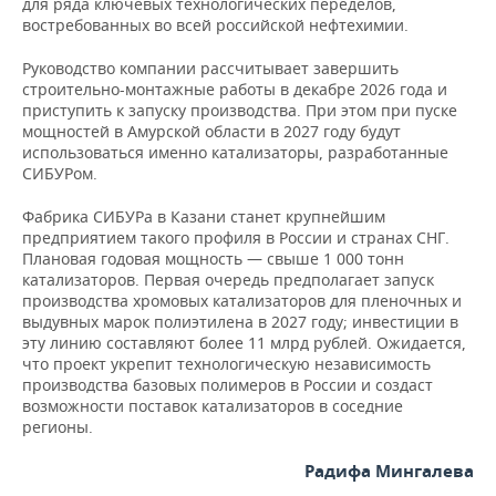
ВОДНЫЕ ВИДЫ СПОРТА
ОБРАЗОВАНИЕ
для ряда ключевых технологических переделов,
востребованных во всей российской нефтехимии.
ХОККЕЙ С МЯЧОМ
ПРОИСШЕСТВИЯ
Руководство компании рассчитывает завершить
строительно-монтажные работы в декабре 2026 года и
приступить к запуску производства. При этом при пуске
мощностей в Амурской области в 2027 году будут
использоваться именно катализаторы, разработанные
СИБУРом.
Фабрика СИБУРа в Казани станет крупнейшим
предприятием такого профиля в России и странах СНГ.
Плановая годовая мощность — свыше 1 000 тонн
катализаторов. Первая очередь предполагает запуск
производства хромовых катализаторов для пленочных и
выдувных марок полиэтилена в 2027 году; инвестиции в
эту линию составляют более 11 млрд рублей. Ожидается,
что проект укрепит технологическую независимость
производства базовых полимеров в России и создаст
возможности поставок катализаторов в соседние
регионы.
Радифа Мингалева