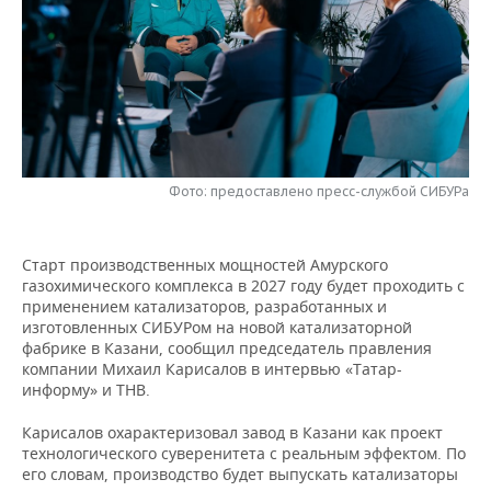
НЕФТЕХИМИЯ
РОЗНИЧНАЯ ТОРГОВЛЯ
НОВОСТИ ТЕХНОЛОГИЙ
МЕРОПРИЯТИЯ
НЕФТЬ
ТРАНСПОРТ
IT
НОВОСТИ МЕРОПРИЯТИЙ
СПОРТ
ОПК
УСЛУГИ
МЕДИА
ВЫЕЗДНАЯ РЕДАКЦИЯ
НОВОСТИ СПОРТА
ОБЩЕСТВО
ЭНЕРГЕТИКА
ТЕЛЕКОММУНИКАЦИИ
БИЗНЕС-БРАНЧИ
ФУТБОЛ
НОВОСТИ ОБЩЕСТВА
ФОТОГАЛЕРЕЯ
Фото: предоставлено пресс-службой СИБУРа
ONLINE-КОНФЕРЕНЦИИ
ХОККЕЙ
ВЛАСТЬ
СЮЖЕТЫ
Старт производственных мощностей Амурского
газохимического комплекса в 2027 году будет проходить с
ОТКРЫТАЯ ЛЕКЦИЯ
БАСКЕТБОЛ
ИНФРАСТРУКТУРА
СПРАВОЧНИК
применением катализаторов, разработанных и
изготовленных СИБУРом на новой катализаторной
ВОЛЕЙБОЛ
ИСТОРИЯ
СПИСОК ПЕРСОН
ПОЛНАЯ ВЕРСИЯ
фабрике в Казани, сообщил председатель правления
компании Михаил Карисалов в интервью «Татар-
информу» и ТНВ.
КИБЕРСПОРТ
КУЛЬТУРА
СПИСОК КОМПАНИЙ
Карисалов охарактеризовал завод в Казани как проект
ФИГУРНОЕ КАТАНИЕ
МЕДИЦИНА
технологического суверенитета с реальным эффектом. По
его словам, производство будет выпускать катализаторы