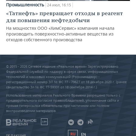
Промышленность
24 июл, 16:15
«Татнефть» превращает отходы в реагент
для повышения нефтедобычи
На мощностях ООО «ХимСервис» компания начала
производить поверхностно-активные вещества из
отходов собственного производства
© 2015 - 2026 Сетевое издание «Реальное время» Зарегистрировано
Федеральной службой по надзору в сфере связи, информационных
технологий и массовых коммуникаций (Роскомнадзор) –
регистрационный номер ЭЛ № ФС 77 - 79627 от 18 декабря 2020 г. (ранее
свидетельство Эл № ФС 77-59331 от 18 сентября 2014 г.)
Использование материалов Реального Времени разрешено только с
предварительного согласия правообладателей, упоминание сайта и
прямая гиперссылка обязательны при частичном или полном
воспроизведении материалов.
18+
RU
EN
РЕДАКЦИЯ