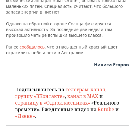
космический аппарат Solar Orbiter, осталась только пара
ВОДНЫЕ ВИДЫ СПОРТА
ОБРАЗОВАНИЕ
маленьких пятен. Специалисты считают, что большого
запаса энергии в них нет.
ХОККЕЙ С МЯЧОМ
ПРОИСШЕСТВИЯ
Однако на обратной стороне Солнца фиксируется
высокая активность. За последние две недели там
произошло четыре вспышки высшего класса.
Ранее
сообщалось
, что в насыщенный красный цвет
окрасились небо и реки в Австралии.
Никита Егоров
Подписывайтесь на
телеграм-канал
,
группу «ВКонтакте»
,
канал в MAX
и
страницу в «Одноклассниках»
«Реального
времени». Ежедневные видео на
Rutube
и
«Дзене»
.