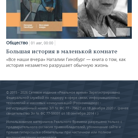
Общество
01 авг, 00:00
Большая история в маленькой комнате
«Все наши вчера» Наталии Гинзбург — книга о том, как
история незаметно разрушает обычную жизнь
© 2015 - 2026 Сетевое издание «Реальное время» Зарегистрировано
Федеральной службой по надзору в сфере связи, информационных
технологий и массовых коммуникаций (Роскомнадзор) –
регистрационный номер ЭЛ № ФС 77 - 79627 от 18 декабря 2020 г. (ранее
свидетельство Эл № ФС 77-59331 от 18 сентября 2014 г.)
Использование материалов Реального Времени разрешено только с
предварительного согласия правообладателей, упоминание сайта и
прямая гиперссылка обязательны при частичном или полном
воспроизведении материалов.