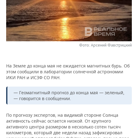
НЕФТЕХИМИЯ
РОЗНИЧНАЯ ТОРГОВЛЯ
НОВОСТИ ТЕХНОЛОГИЙ
МЕРОПРИЯТИЯ
НЕФТЬ
ТРАНСПОРТ
IT
НОВОСТИ МЕРОПРИЯТИЙ
СПОРТ
ОПК
УСЛУГИ
МЕДИА
ВЫЕЗДНАЯ РЕДАКЦИЯ
НОВОСТИ СПОРТА
ОБЩЕСТВО
ЭНЕРГЕТИКА
Фото: Арсений Фавстрицкий
ТЕЛЕКОММУНИКАЦИИ
БИЗНЕС-БРАНЧИ
ФУТБОЛ
НОВОСТИ ОБЩЕСТВА
ФОТОГАЛЕРЕЯ
На Земле до конца мая не ожидается магнитных бурь. Об
ONLINE-КОНФЕРЕНЦИИ
ХОККЕЙ
ВЛАСТЬ
СЮЖЕТЫ
этом сообщили в лаборатории солнечной астрономии
ИКИ РАН и ИСЗФ СО РАН.
ОТКРЫТАЯ ЛЕКЦИЯ
БАСКЕТБОЛ
ИНФРАСТРУКТУРА
СПРАВОЧНИК
— Геомагнитный прогноз до конца мая — зеленый,
ВОЛЕЙБОЛ
ИСТОРИЯ
СПИСОК ПЕРСОН
ПОЛНАЯ ВЕРСИЯ
— говорится в сообщении.
КИБЕРСПОРТ
КУЛЬТУРА
СПИСОК КОМПАНИЙ
По прогнозу экспертов, на видимой стороне Солнца
активность сейчас остается низкой. От крупного
ФИГУРНОЕ КАТАНИЕ
МЕДИЦИНА
активного центра размером в несколько сотен тысяч
километров, который две недели назад зафиксировал