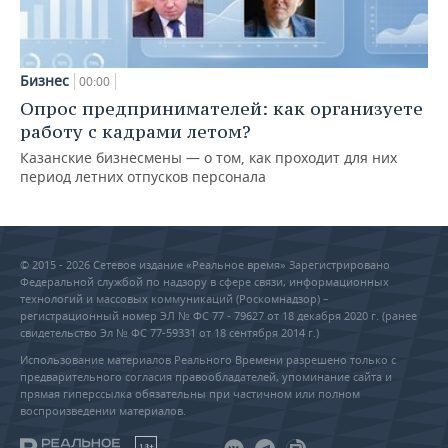
Бизнес
00:00
Опрос предпринимателей: как организуете
работу с кадрами летом?
Казанские бизнесмены — о том, как проходит для них
период летних отпусков персонала
© 2015 - 2026 Сетевое издание «Реальное время» Зарегистрировано
Федеральной службой по надзору в сфере связи, информационных
технологий и массовых коммуникаций (Роскомнадзор) –
регистрационный номер ЭЛ № ФС 77 - 79627 от 18 декабря 2020 г. (ранее
свидетельство Эл № ФС 77-59331 от 18 сентября 2014 г.)
Использование материалов Реального Времени разрешено только с
предварительного согласия правообладателей, упоминание сайта и
прямая гиперссылка обязательны при частичном или полном
воспроизведении материалов.
18+