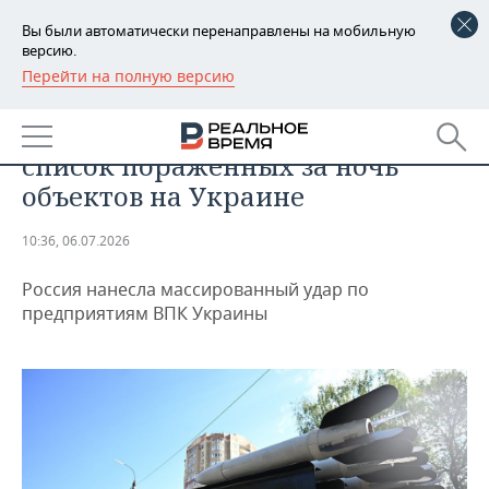
Вы были автоматически перенаправлены на мобильную
версию.
Перейти на полную версию
РЕГИОНЫ
ПРОИСШЕСТВИЯ
Минобороны РФ раскрыло
БАШКОРТОСТАН
НОВОСТИ
список пораженных за ночь
ТАТАРСТАН
АНАЛИТИКА
объектов на Украине
УДМУРТИЯ
НОВОСТИ АНАЛИТИКИ
ЭКОНОМИКА
10:36, 06.07.2026
ДЕКЛАРАЦИИ О ДОХОДАХ
НОВОСТИ ЭКОНОМИКИ
ПРОМЫШЛЕННОСТЬ
Россия нанесла массированный удар по
предприятиям ВПК Украины
КОРОЛИ ГОСЗАКАЗА ПФО
ФИНАНСЫ
НОВОСТИ
НЕДВИЖИМОСТЬ
ПРОМЫШЛЕННОСТИ
ВУЗЫ ТАТАРСТАНА
БАНКИ
НОВОСТИ НЕДВИЖИМОСТИ
АВТО
АГРОПРОМ
КОМУ ПРИНАДЛЕЖАТ
БЮДЖЕТ
НОВОСТИ АВТО
БИЗНЕС
ТОРГОВЫЕ ЦЕНТРЫ
МАШИНОСТРОЕНИЕ
ТАТАРСТАНА
ИНВЕСТИЦИИ
НОВОСТИ БИЗНЕСА
ТЕХНОЛОГИИ