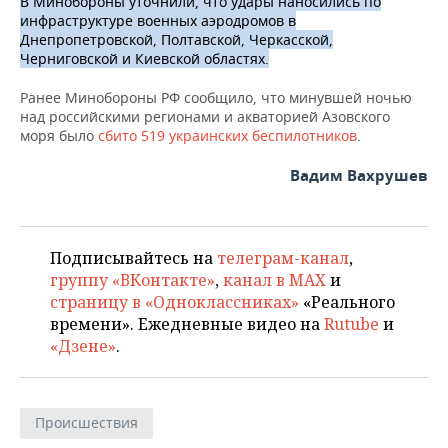
В Минобороны уточнили, что удары наносились по
инфраструктуре военных аэродромов в
Днепропетровской, Полтавской, Черкасской,
Черниговской и Киевской областях.
Ранее Минобороны РФ сообщило, что минувшей ночью
над российскими регионами и акваторией Азовского
моря было
сбито 519 украинских беспилотников
.
Вадим Вахрушев
Подписывайтесь на
телеграм-канал
,
группу «ВКонтакте»
,
канал в MAX
и
страницу в «Одноклассниках»
«Реального
времени». Ежедневные видео на
Rutube
и
«Дзене»
.
Происшествия