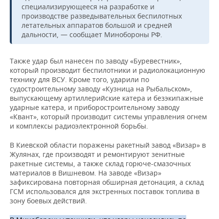
ВОДНЫЕ ВИДЫ СПОРТА
ОБРАЗОВАНИЕ
специализирующееся на разработке и
производстве разведывательных беспилотных
ХОККЕЙ С МЯЧОМ
ПРОИСШЕСТВИЯ
летательных аппаратов большой и средней
дальности, — сообщает Минобороны РФ.
Также удар был нанесен по заводу «Буревестник»,
который производит беспилотники и радиолокационную
технику для ВСУ. Кроме того, ударили по
судостроительному заводу «Кузница на Рыбальском»,
выпускающему артиллерийские катера и безэкипажные
ударные катера, и приборостроительному заводу
«Квант», который производит системы управления огнем
и комплексы радиоэлектронной борьбы.
В Киевской области поражены ракетный завод «Визар» в
Жулянах, где производят и ремонтируют зенитные
ракетные системы, а также склад горюче-смазочных
материалов в Вишневом. На заводе «Визар»
зафиксирована повторная обширная детонация, а склад
ГСМ использовался для экстренных поставок топлива в
зону боевых действий.