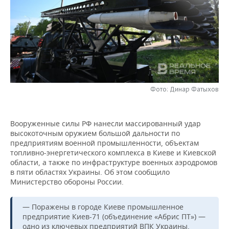
НЕФТЕХИМИЯ
РОЗНИЧНАЯ ТОРГОВЛЯ
НОВОСТИ ТЕХНОЛОГИЙ
МЕРОПРИЯТИЯ
НЕФТЬ
ТРАНСПОРТ
IT
НОВОСТИ МЕРОПРИЯТИЙ
СПОРТ
ОПК
УСЛУГИ
МЕДИА
ВЫЕЗДНАЯ РЕДАКЦИЯ
НОВОСТИ СПОРТА
ОБЩЕСТВО
ЭНЕРГЕТИКА
ТЕЛЕКОММУНИКАЦИИ
БИЗНЕС-БРАНЧИ
ФУТБОЛ
НОВОСТИ ОБЩЕСТВА
ФОТОГАЛЕРЕЯ
Фото: Динар Фатыхов
ONLINE-КОНФЕРЕНЦИИ
ХОККЕЙ
ВЛАСТЬ
СЮЖЕТЫ
Вооруженные силы РФ нанесли массированный удар
высокоточным оружием большой дальности по
ОТКРЫТАЯ ЛЕКЦИЯ
БАСКЕТБОЛ
ИНФРАСТРУКТУРА
СПРАВОЧНИК
предприятиям военной промышленности, объектам
топливно-энергетического комплекса в Киеве и Киевской
ВОЛЕЙБОЛ
ИСТОРИЯ
СПИСОК ПЕРСОН
ПОЛНАЯ ВЕРСИЯ
области, а также по инфраструктуре военных аэродромов
в пяти областях Украины. Об этом сообщило
Министерство обороны России.
КИБЕРСПОРТ
КУЛЬТУРА
СПИСОК КОМПАНИЙ
— Поражены в городе Киеве промышленное
ФИГУРНОЕ КАТАНИЕ
МЕДИЦИНА
предприятие Киев-71 (объединение «Абрис ПТ») —
одно из ключевых предприятий ВПК Украины,