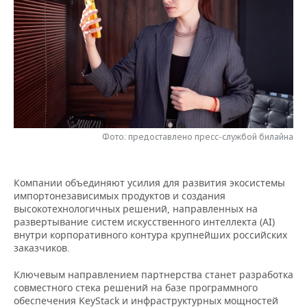
НЕФТЕХИМИЯ
РОЗНИЧНАЯ ТОРГОВЛЯ
НОВОСТИ ТЕХНОЛОГИЙ
МЕРОПРИЯТИЯ
НЕФТЬ
ТРАНСПОРТ
IT
НОВОСТИ МЕРОПРИЯТИЙ
СПОРТ
ОПК
УСЛУГИ
МЕДИА
ВЫЕЗДНАЯ РЕДАКЦИЯ
НОВОСТИ СПОРТА
ОБЩЕСТВО
ЭНЕРГЕТИКА
ТЕЛЕКОММУНИКАЦИИ
БИЗНЕС-БРАНЧИ
ФУТБОЛ
НОВОСТИ ОБЩЕСТВА
ФОТОГАЛЕРЕЯ
Фото: предоставлено пресс-службой билайна
ONLINE-КОНФЕРЕНЦИИ
ХОККЕЙ
ВЛАСТЬ
СЮЖЕТЫ
ОТКРЫТАЯ ЛЕКЦИЯ
БАСКЕТБОЛ
ИНФРАСТРУКТУРА
Компании объединяют усилия для развития экосистемы
СПРАВОЧНИК
импортонезависимых продуктов и создания
высокотехнологичных решений, направленных на
ВОЛЕЙБОЛ
ИСТОРИЯ
СПИСОК ПЕРСОН
ПОЛНАЯ ВЕРСИЯ
развертывание систем искусственного интеллекта (AI)
внутри корпоративного контура крупнейших российских
КИБЕРСПОРТ
КУЛЬТУРА
СПИСОК КОМПАНИЙ
заказчиков.
Ключевым направлением партнерства станет разработка
ФИГУРНОЕ КАТАНИЕ
МЕДИЦИНА
совместного стека решений на базе программного
обеспечения KeyStack и инфраструктурных мощностей