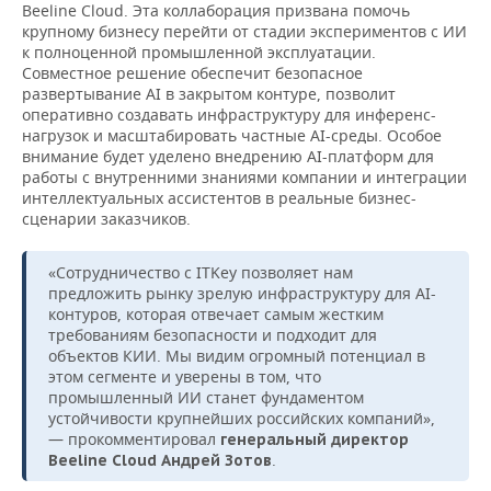
ВОДНЫЕ ВИДЫ СПОРТА
ОБРАЗОВАНИЕ
Beeline Cloud. Эта коллаборация призвана помочь
крупному бизнесу перейти от стадии экспериментов с ИИ
к полноценной промышленной эксплуатации.
ХОККЕЙ С МЯЧОМ
ПРОИСШЕСТВИЯ
Совместное решение обеспечит безопасное
развертывание AI в закрытом контуре, позволит
оперативно создавать инфраструктуру для инференс-
нагрузок и масштабировать частные AI-среды. Особое
внимание будет уделено внедрению AI-платформ для
работы с внутренними знаниями компании и интеграции
интеллектуальных ассистентов в реальные бизнес-
сценарии заказчиков.
«Сотрудничество с ITKey позволяет нам
предложить рынку зрелую инфраструктуру для AI-
контуров, которая отвечает самым жестким
требованиям безопасности и подходит для
объектов КИИ. Мы видим огромный потенциал в
этом сегменте и уверены в том, что
промышленный ИИ станет фундаментом
устойчивости крупнейших российских компаний»,
— прокомментировал
генеральный директор
.
Beeline Cloud Андрей Зотов