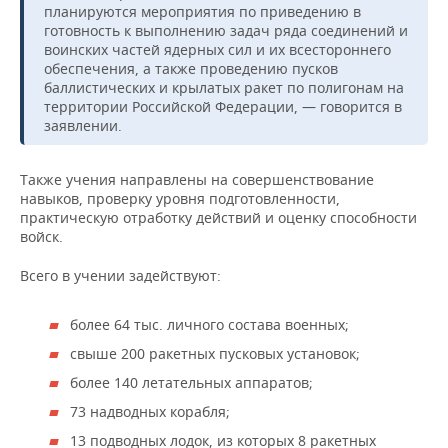
НЕФТЕХИМИЯ
планируются мероприятия по приведению в
готовность к выполнению задач ряда соединений и
РОЗНИЧНАЯ ТОРГОВЛЯ
НОВОСТИ ТЕХНОЛОГИЙ
МЕРОПРИЯТИЯ
воинских частей ядерных сил и их всестороннего
НЕФТЬ
обеспечения, а также проведению пусков
ТРАНСПОРТ
IT
НОВОСТИ МЕРОПРИЯТИЙ
СПОРТ
баллистических и крылатых ракет по полигонам на
ОПК
территории Российской Федерации, — говорится в
заявлении.
УСЛУГИ
МЕДИА
ВЫЕЗДНАЯ РЕДАКЦИЯ
НОВОСТИ СПОРТА
ОБЩЕСТВО
ЭНЕРГЕТИКА
ТЕЛЕКОММУНИКАЦИИ
БИЗНЕС-БРАНЧИ
ФУТБОЛ
НОВОСТИ ОБЩЕСТВА
ФОТОГАЛЕРЕЯ
Также учения направлены на совершенствование
навыков, проверку уровня подготовленности,
практическую отработку действий и оценку способности
ONLINE-КОНФЕРЕНЦИИ
ХОККЕЙ
ВЛАСТЬ
СЮЖЕТЫ
войск.
ОТКРЫТАЯ ЛЕКЦИЯ
БАСКЕТБОЛ
ИНФРАСТРУКТУРА
СПРАВОЧНИК
Всего в учении задействуют:
ВОЛЕЙБОЛ
ИСТОРИЯ
СПИСОК ПЕРСОН
ПОЛНАЯ ВЕРСИЯ
более 64 тыс. личного состава военных;
свыше 200 ракетных пусковых установок;
КИБЕРСПОРТ
КУЛЬТУРА
СПИСОК КОМПАНИЙ
более 140 летательных аппаратов;
ФИГУРНОЕ КАТАНИЕ
МЕДИЦИНА
73 надводных корабля;
13 подводных лодок, из которых 8 ракетных