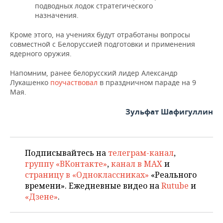
ВОДНЫЕ ВИДЫ СПОРТА
ОБРАЗОВАНИЕ
подводных лодок стратегического
назначения.
ХОККЕЙ С МЯЧОМ
ПРОИСШЕСТВИЯ
Кроме этого, на учениях будут отработаны вопросы
совместной с Белоруссией подготовки и применения
ядерного оружия.
Напомним, ранее белорусский лидер Александр
Лукашенко
поучаствовал
в праздничном параде на 9
Мая.
Зульфат Шафигуллин
Подписывайтесь на
телеграм-канал
,
группу «ВКонтакте»
,
канал в MAX
и
страницу в «Одноклассниках»
«Реального
времени». Ежедневные видео на
Rutube
и
«Дзене»
.