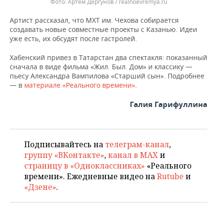
Артем Дергунов / realnoevremya.ru
Артист рассказал, что МХТ им. Чехова собирается
создавать новые совместные проекты с Казанью. Идеи
уже есть, их обсудят после гастролей.
Хабенский привез в Татарстан два спектакля: показанный
сначала в виде фильма «Жил. Был. Дом» и классику —
пьесу Александра Вампилова «Старший сын». Подробнее
— в
материале «Реального времени»
.
Галия Гарифуллина
Подписывайтесь на
телеграм-канал
,
группу «ВКонтакте»
,
канал в MAX
и
страницу в «Одноклассниках»
«Реального
времени». Ежедневные видео на
Rutube
и
«Дзене»
.