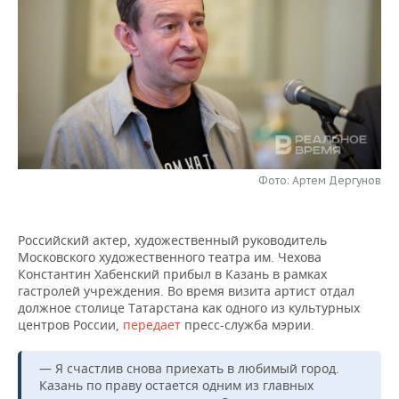
НЕФТЕХИМИЯ
РОЗНИЧНАЯ ТОРГОВЛЯ
НОВОСТИ ТЕХНОЛОГИЙ
МЕРОПРИЯТИЯ
НЕФТЬ
ТРАНСПОРТ
IT
НОВОСТИ МЕРОПРИЯТИЙ
СПОРТ
ОПК
УСЛУГИ
МЕДИА
ВЫЕЗДНАЯ РЕДАКЦИЯ
НОВОСТИ СПОРТА
ОБЩЕСТВО
ЭНЕРГЕТИКА
ТЕЛЕКОММУНИКАЦИИ
БИЗНЕС-БРАНЧИ
ФУТБОЛ
НОВОСТИ ОБЩЕСТВА
ФОТОГАЛЕРЕЯ
Фото: Артем Дергунов
ONLINE-КОНФЕРЕНЦИИ
ХОККЕЙ
ВЛАСТЬ
СЮЖЕТЫ
ОТКРЫТАЯ ЛЕКЦИЯ
БАСКЕТБОЛ
ИНФРАСТРУКТУРА
СПРАВОЧНИК
Российский актер, художественный руководитель
Московского художественного театра им. Чехова
Константин Хабенский прибыл в Казань в рамках
ВОЛЕЙБОЛ
ИСТОРИЯ
СПИСОК ПЕРСОН
ПОЛНАЯ ВЕРСИЯ
гастролей учреждения. Во время визита артист отдал
должное столице Татарстана как одного из культурных
КИБЕРСПОРТ
КУЛЬТУРА
СПИСОК КОМПАНИЙ
центров России,
передает
пресс-служба мэрии.
ФИГУРНОЕ КАТАНИЕ
МЕДИЦИНА
— Я счастлив снова приехать в любимый город.
Казань по праву остается одним из главных