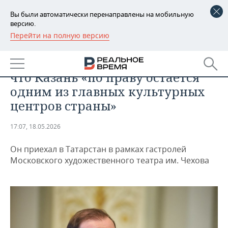
Вы были автоматически перенаправлены на мобильную
версию.
Перейти на полную версию
РЕГИОНЫ
ОБЩЕСТВО
Константин Хабенский заявил,
БАШКОРТОСТАН
НОВОСТИ
что Казань «по праву остается
ТАТАРСТАН
АНАЛИТИКА
одним из главных культурных
центров страны»
УДМУРТИЯ
НОВОСТИ АНАЛИТИКИ
ЭКОНОМИКА
17:07, 18.05.2026
ДЕКЛАРАЦИИ О ДОХОДАХ
НОВОСТИ ЭКОНОМИКИ
ПРОМЫШЛЕННОСТЬ
Он приехал в Татарстан в рамках гастролей
КОРОЛИ ГОСЗАКАЗА ПФО
ФИНАНСЫ
НОВОСТИ
НЕДВИЖИМОСТЬ
Московского художественного театра им. Чехова
ПРОМЫШЛЕННОСТИ
ВУЗЫ ТАТАРСТАНА
БАНКИ
НОВОСТИ НЕДВИЖИМОСТИ
АВТО
АГРОПРОМ
КОМУ ПРИНАДЛЕЖАТ
БЮДЖЕТ
НОВОСТИ АВТО
БИЗНЕС
ТОРГОВЫЕ ЦЕНТРЫ
МАШИНОСТРОЕНИЕ
ТАТАРСТАНА
ИНВЕСТИЦИИ
НОВОСТИ БИЗНЕСА
ТЕХНОЛОГИИ