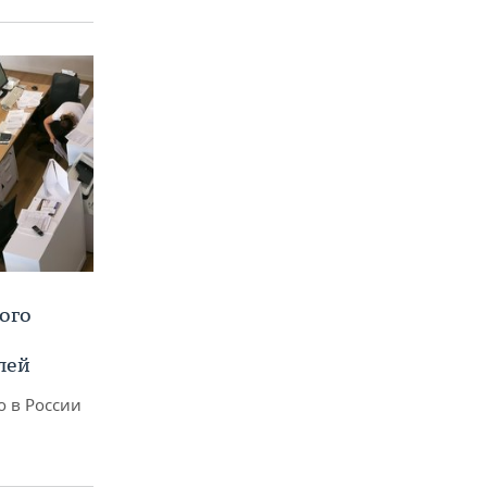
ого
лей
о в России