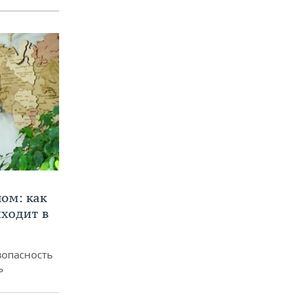
ом: как
ходит в
зопасность
ь