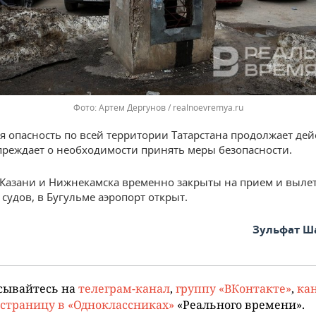
Артем Дергунов / realnoevremya.ru
я опасность по всей территории Татарстана продолжает дей
реждает о необходимости принять меры безопасности.
Казани и Нижнекамска временно закрыты на прием и выле
судов, в Бугульме аэропорт открыт.
Зульфат Ш
сывайтесь на
телеграм-канал
,
группу «ВКонтакте»
,
кан
страницу в «Одноклассниках»
«Реального времени».