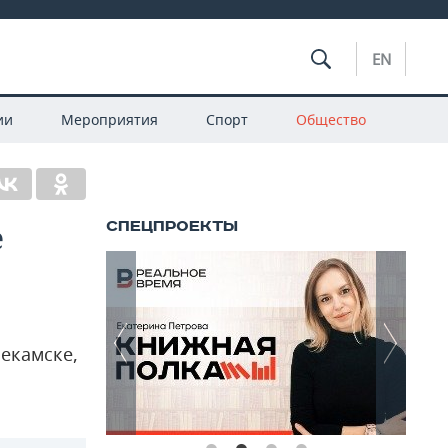
EN
ии
Мероприятия
Спорт
Общество
е
некамске,