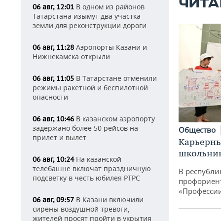
ЧИТА
В одном из районов
06 авг, 12:01
Татарстана изымут два участка
земли для реконструкции дороги
Аэропорты Казани и
06 авг, 11:28
Нижнекамска открыли
В Татарстане отменили
06 авг, 11:05
режимы ракетной и беспилотной
опасности
В казанском аэропорту
06 авг, 10:46
задержано более 50 рейсов на
Общество
прилет и вылет
Карьерны
школьни
На казанской
06 авг, 10:24
телебашне включат праздничную
В республи
подсветку в честь юбилея РТРС
профориен
«Професси
В Казани включили
06 авг, 09:57
сирены воздушной тревоги,
жителей просят пройти в укрытия