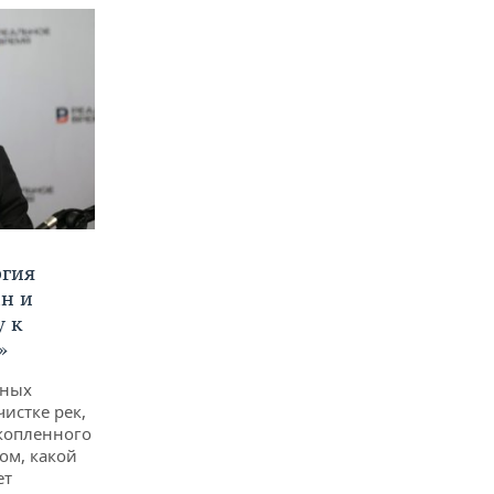
ргия
ан и
у к
»
дных
чистке рек,
копленного
ом, какой
ет