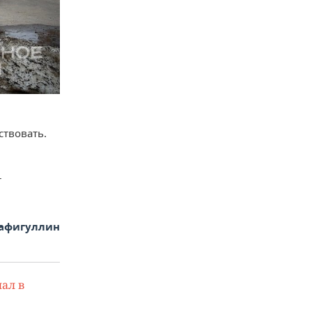
ствовать.
т
афигуллин
ал в