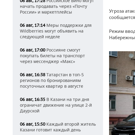
Российское вино могут
06 авг, 17:28
начать продавать через «Почту
Угроза ата
России» и маркетплейсы
сообщаетс
Меры поддержки для
06 авг, 17:14
Режим ввод
Wildberries могут объявить на
следующей неделе
Набережных
Россияне смогут
06 авг, 17:00
покупать билеты на транспорт
через мессенджер «Макс»
Татарстан в топ-5
06 авг, 16:38
регионов по бронированиям
посуточных квартир в августе
В Казани на три дня
06 авг, 16:35
ограничат движение на улице 2-й
Даурской
Каждый второй житель
06 авг, 15:50
Казани готовит каждый день