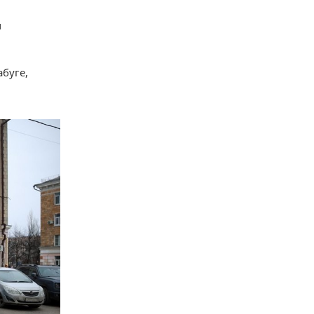
м
абуге,