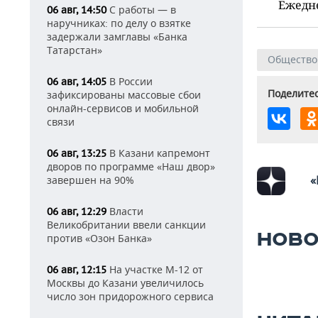
Ежедн
С работы — в
06 авг, 14:50
наручниках: по делу о взятке
задержали замглавы «Банка
Татарстан»
Общество
В России
06 авг, 14:05
Поделитес
зафиксированы массовые сбои
онлайн-сервисов и мобильной
связи
В Казани капремонт
06 авг, 13:25
дворов по программе «Наш двор»
«
завершен на 90%
Власти
06 авг, 12:29
Великобритании ввели санкции
НОВО
против «Озон Банка»
На участке М-12 от
06 авг, 12:15
Москвы до Казани увеличилось
число зон придорожного сервиса