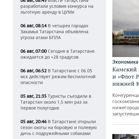
Власти Татарстана
06 авг, 08:45
разработали условия конкурса на
льготную аренду в ЦУМе
В четырех городах
06 авг, 08:14
Закамья Татарстана объявлена
угроза атаки БПЛА
Сегодня в Татарстане
06 авг, 07:00
ожидается до +28 градусов
Экономик
Камский 
В Татарстане с 06.05
06 авг, 06:52
и «Флот 
мск действует режим беспилотной
опасности
нижней 
Конкуренци
Туристы съездили в
05 авг, 21:35
госкомпани
Татарстан около 1,5 млн раз за
нижегородс
первое полугодие
запустивши
В Татарстане открыли
05 авг, 20:46
сезон охоты на боровую и полевую
дичь с подружейными собаками