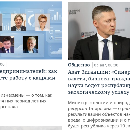
:00
Общество
03 авг, 00:00
едпринимателей: как
Азат Зиганшин: «Сине
ете работу с кадрами
власти, бизнеса, гражд
науки ведет республик
экологическому успеху
бизнесмены — о том, как
ля них период летних
Министр экологии и приро
ерсонала
ресурсов Татарстана — о рас
рекультивации объектов на
вреда, о цифровизации и о т
будет республика через 10 л