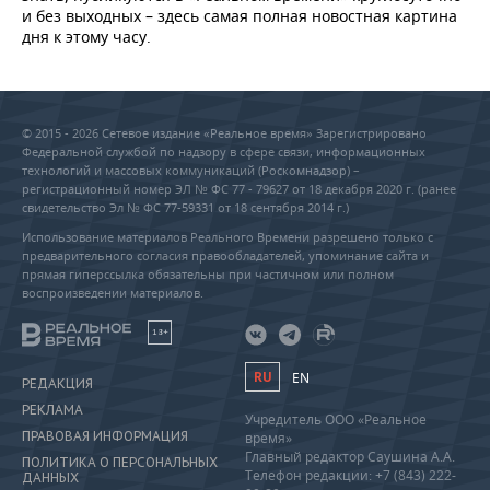
и без выходных – здесь самая полная новостная картина
дня к этому часу.
© 2015 - 2026 Сетевое издание «Реальное время» Зарегистрировано
Федеральной службой по надзору в сфере связи, информационных
технологий и массовых коммуникаций (Роскомнадзор) –
регистрационный номер ЭЛ № ФС 77 - 79627 от 18 декабря 2020 г. (ранее
свидетельство Эл № ФС 77-59331 от 18 сентября 2014 г.)
Использование материалов Реального Времени разрешено только с
предварительного согласия правообладателей, упоминание сайта и
прямая гиперссылка обязательны при частичном или полном
воспроизведении материалов.
18+
RU
EN
РЕДАКЦИЯ
РЕКЛАМА
Учредитель ООО «Реальное
ПРАВОВАЯ ИНФОРМАЦИЯ
время»
Главный редактор Саушина А.А.
ПОЛИТИКА О ПЕРСОНАЛЬНЫХ
Телефон редакции: +7 (843) 222-
ДАННЫХ