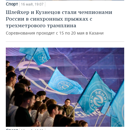
ВОДНЫЕ ВИДЫ СПОРТА
ОБРАЗОВАНИЕ
Спорт
16 май, 19:07
Шлейхер и Кузнецов стали чемпионами
ХОККЕЙ С МЯЧОМ
ПРОИСШЕСТВИЯ
России в синхронных прыжках с
трехметрового трамплина
Соревнования проходят с 15 по 20 мая в Казани