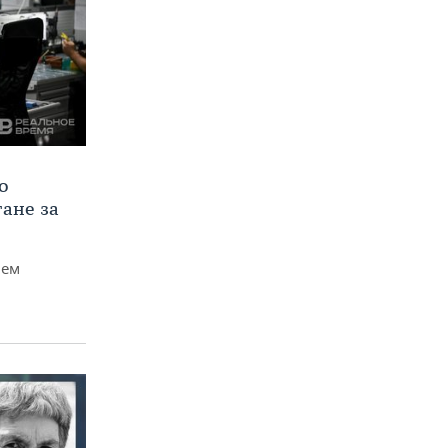
о
тане за
чем