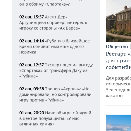
он в обойму «Спартака»?
Агент Дер-
02 авг, 15:57
Аргучинцева опроверг интерес к
игроку со стороны «Ак Барса»
«Рубин» в ближайшее
02 авг, 14:14
Общество
время объявит имя еще одного
новичка
Рестарт 
для прие
Эксперт оценил выгоду
02 авг, 12:57
событий
«Спартака» от трансфера Даку из
«Рубина»
Для разраб
историческ
Тренер «Акрона»: «Не
02 авг, 09:58
Зеленодоль
доминировали, но контролировали
хакатон
игру против «Рубина»
Начо об игре с Ходжей
01 авг, 20:20
в центре полузащиты: «У нас
отличная химия»