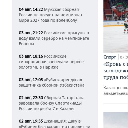
Мужская сборная
04 авг, 14:22
России не поедет на чемпионат
мира 2027 года по волейболу
Российские прыгуны в
03 авг, 21:22
воду взяли серебро на чемпионате
Европы
Российские
03 авг, 18:16
Спорт
07:
синхронистки завоевали первое
«Кровь с
золото ЧЕ в Париже
молодежь
труда по
«Рубин» арендовал
03 авг, 17:05
защитника сборной Узбекистана
Казанцы ок
альметьевц
Сборная Татарстана
02 авг, 22:30
завоевала бронзу Спартакиады
России по регби-7 в Казани
Джанашия: Даку в
02 авг, 19:55
«Рубине» был хорош, но попадет ли