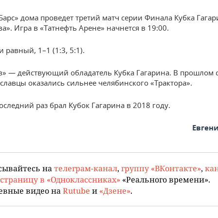
 Барс» дома проведет третий матч серии Финала Кубка Гага
а». Игра в «Татнефть Арене» начнется в 19:00.
и равный, 1–1 (1:3, 5:1).
» — действующий обладатель Кубка Гагарина. В прошлом с
славцы оказались сильнее челябинского «Трактора».
оследний раз брал Кубок Гагарина в 2018 году.
Евген
сывайтесь на
телеграм-канал
,
группу «ВКонтакте»
,
кан
страницу в «Одноклассниках»
«Реального времени».
евные видео на
Rutube
и
«Дзене»
.