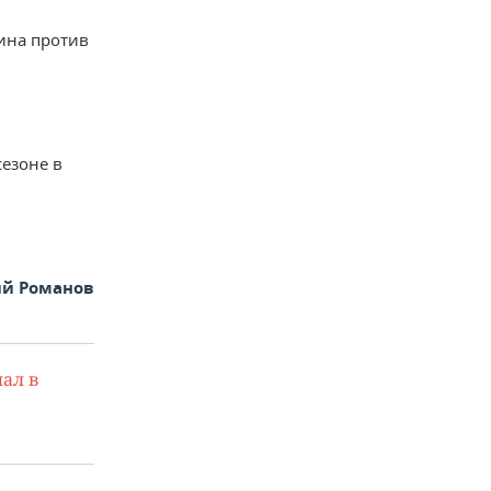
рина против
езоне в
ий Романов
ал в