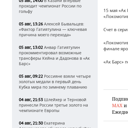
В Казани впервые
05 авг, 14:00
проходит чемпионат России по
15 мая «Ак
гольфу
«Локомотив
Алексей Бывальцев:
05 авг, 13:26
Счет в сери
«Фактор Гатиятулина — ключевая
причина моего перехода»
«Локомотив
Анвар Гатиятулин
05 авг, 13:02
финале яро
прокомментировал возможные
трансферы Кейна и Дадонова в «Ак
«Ак Барс» п
Барс»
Россияне взяли четыре
05 авг, 09:22
золотых медали в первый день
Кубка мира по зимнему плаванию
Подпи
Шлейхер и Терновой
04 авг, 21:53
MAX
и
принесли России третье золото на
чемпионате Европы
Ежедн
Екатерина
04 авг, 21:30