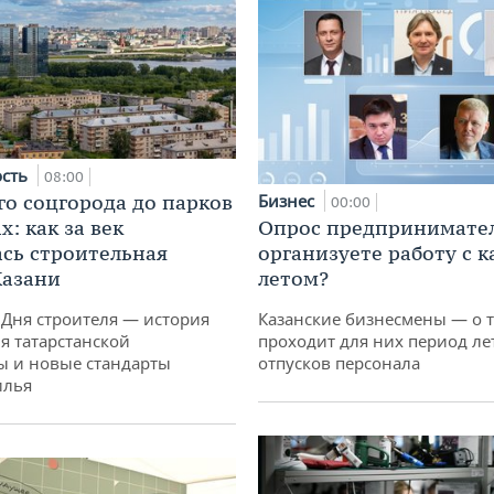
ость
08:00
го соцгорода до парков
Бизнес
00:00
: как за век
Опрос предпринимател
сь строительная
организуете работу с 
Казани
летом?
 Дня строителя — история
Казанские бизнесмены — о т
я татарстанской
проходит для них период ле
ы и новые стандарты
отпусков персонала
илья