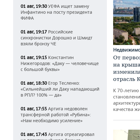
УЕФА ищет замену
01 авг, 19:30
Инфантино на посту президента
ФИФА
Российские
01 авг, 19:17
синхронистки Дорошко и Шмидт
взяли бронзу ЧЕ
Недвижим
От перво
Константин
01 авг, 19:15
Нижегородов: «Даку — человечище
на крышах
с большой буквы»
изменила
отрасль 
Егор Тесленко:
01 авг, 18:30
«Сильнейший ли Даку нападающий
К 70-летию
в РПЛ? 100% — да»
становлени
архитектур
Артига недоволен
качества ж
01 авг, 17:55
трансферной работой «Рубина»:
«Нам необходимо усиление»
Артига отреагировал
01 авг, 17:43