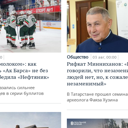
Общество
00
03 авг, 00:00
 молоком»: как
Рифкат Минниханов: «
 «Ак Барса» не без
говорили, что незаме
бедила «Нефтяник»
людей нет, но, к сожал
незаменимый»
азались сильнее
ев в серии буллитов
В Татарстане прошел семина
археолога Фаяза Хузина