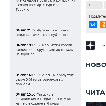
Александрова обыграла колумбийку
Спорт
Осорио на старте турнира в
Торонто
Поделитес
«Рубин» разгромно
04 авг, 21:27
проиграл «Родине» в Кубке России
«
Синхронистки России
04 авг, 19:13
завоевали вторую золотую медаль
на турнире
НОВО
ХК «Челны» пропустит
04 авг, 16:13
сезон ВХЛ из-за финансовых
проблем
ЧИТА
Фигуристы
04 авг, 15:32
Кагановская и Некрасов выступят
на челленджере в Японии