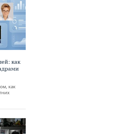
ей: как
кадрами
ом, как
тних