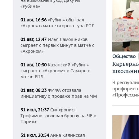
на возможный уход Даку из
«Рубина»
«Рубин» обыграл
01 авг, 16:56
«Акрон» в матче второго тура РПЛ
Илья Самошников
01 авг, 12:47
сыграет с первых минут в матче с
«Акроном»
Общество
Карьерны
Казанский «Рубин»
01 авг, 10:30
школьни
сыграет с «Акроном» в Самаре в
матче РПЛ
В республи
профориен
ФИФА отозвала
01 авг, 08:23
«Професси
инициативу о продаже прав на ЧМ
Синхронист
31 июл, 21:37
Трофимов завоевал бронзу на ЧЕ в
Париже
Анна Калинская
31 июл, 20:54