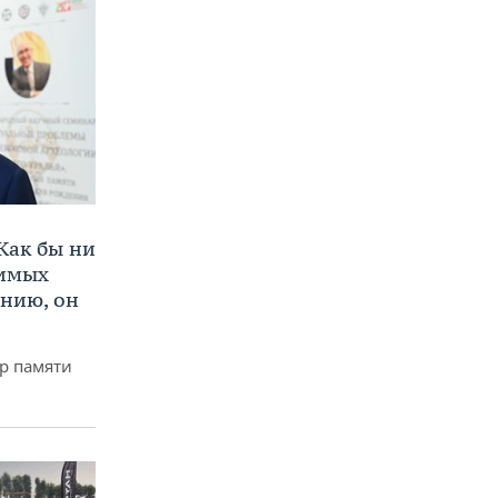
Как бы ни
нимых
ению, он
р памяти