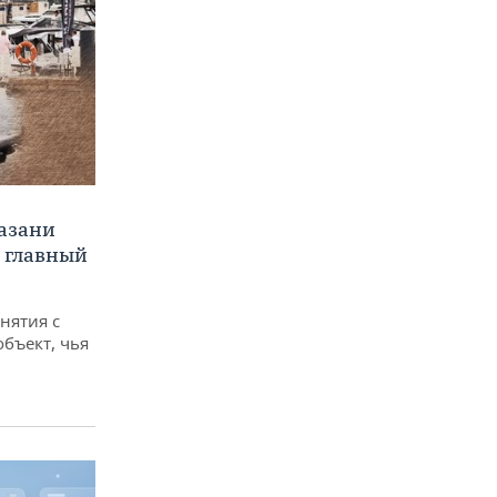
Казани
а главный
снятия с
объект, чья