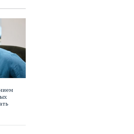
ением
ных
ать