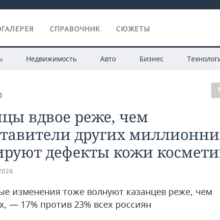
ГАЛЕРЕЯ
СПРАВОЧНИК
СЮЖЕТЫ
ь
Недвижимость
Авто
Бизнес
Технолог
О
цы вдвое реже, чем
ставители других миллионни
ируют дефекты кожи космети
.2026
ые изменения тоже волнуют казанцев реже, чем
х, — 17% против 23% всех россиян