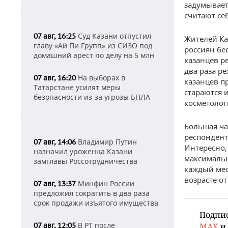
задумывает
считают се
Суд Казани отпустил
07 авг, 16:25
Жителей Ка
главу «Ай Пи Групп» из СИЗО под
россиян бе
домашний арест по делу на 5 млн
казанцев р
два раза р
На выборах в
07 авг, 16:20
казанцев п
Татарстане усилят меры
стараются 
безопасности из-за угрозы БПЛА
косметолог
Большая час
респондент
Владимир Путин
07 авг, 14:06
Интересно,
назначил уроженца Казани
максимальн
замглавы Россотрудничества
каждый мес
возрасте от
Минфин России
07 авг, 13:37
предложил сократить в два раза
срок продажи изъятого имущества
Подпи
В РТ после
07 авг, 12:05
MAX
и