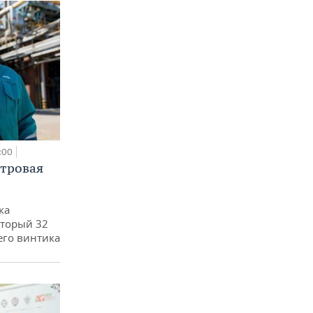
:00
етровая
ка
оторый 32
его винтика