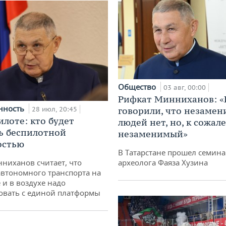
Общество
03 авг, 00:00
Рифкат Минниханов: «
нность
28 июл, 20:45
говорили, что незаме
илоте: кто будет
людей нет, но, к сожал
ь беспилотной
незаменимый»
остью
В Татарстане прошел семина
ниханов считает, что
археолога Фаяза Хузина
втономного транспорта на
 и в воздухе надо
овать с единой платформы