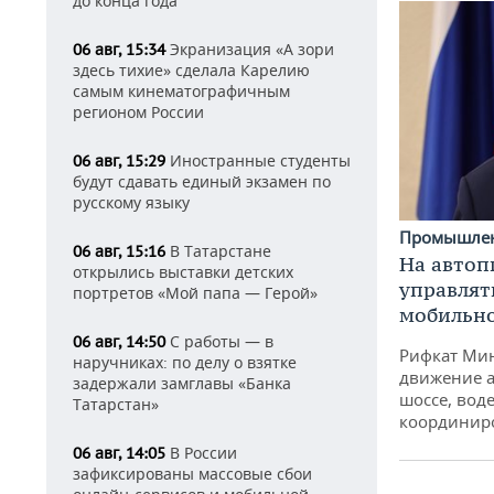
до конца года
Экранизация «А зори
06 авг, 15:34
здесь тихие» сделала Карелию
самым кинематографичным
регионом России
Иностранные студенты
06 авг, 15:29
будут сдавать единый экзамен по
русскому языку
Промышле
В Татарстане
06 авг, 15:16
На автоп
открылись выставки детских
управлят
портретов «Мой папа — Герой»
мобильн
С работы — в
06 авг, 14:50
Рифкат Мин
наручниках: по делу о взятке
движение а
задержали замглавы «Банка
шоссе, воде
Татарстан»
координир
В России
06 авг, 14:05
зафиксированы массовые сбои