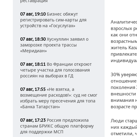
реставрация
Бизнес обяжут
07 авг, 19:10
регистрировать сим-карты для
Аналитичес
устройств на «Госуслугах»
взрослых р
как они от
Хуснуллин заявил о
07 авг, 18:30
возрастным
заморозке проекта трассы
житель Каз
«Меридиан»
привлекате
индивидуа
Во Франции откроют
07 авг, 18:11
четыре участка для голосования
30% уверяю
россиян на выборах в ГД
отношение 
поколения 
«Не взятка, а
07 авг, 17:55
внешности 
возмещение расходов!»: суд не смог
внимания н
избрать меру пресечения для топа
возрасте п
«Банка Татарстан»
Россия предложила
07 авг, 17:23
Люди старш
странам БРИКС общую платформу
них каждый
для поддержки МСП
отметили, 