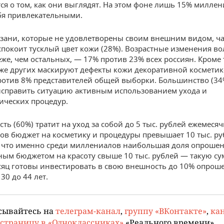
ся о том, как они выглядят. На этом фоне лишь 15% милле
бя привлекательными.
зани, которые не удовлетворены своим внешним видом, ч
спокоит тусклый цвет кожи (28%). Возрастные изменения в
еже, чем остальных, — 17% против 23% всех россиян. Кроме 
еже других маскируют дефекты кожи декоративной космети
ротив 8% представителей общей выборки. Большинство (34
исправить ситуацию активным использованием ухода и
ических процедур.
ть (60%) тратит на уход за собой до 5 тыс. рублей ежемесяч
ов бюджет на косметику и процедуры превышает 10 тыс. ру
 что именно среди миллениалов наибольшая доля опрошен
ым бюджетом на красоту свыше 10 тыс. рублей — такую су
яц готовы инвестировать в свою внешность до 10% опрош
 30 до 44 лет.
сывайтесь на
телеграм-канал
,
группу «ВКонтакте»
,
кан
страницу в «Одноклассниках»
«Реального времени».