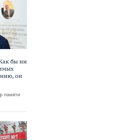
Как бы ни
нимых
ению, он
р памяти