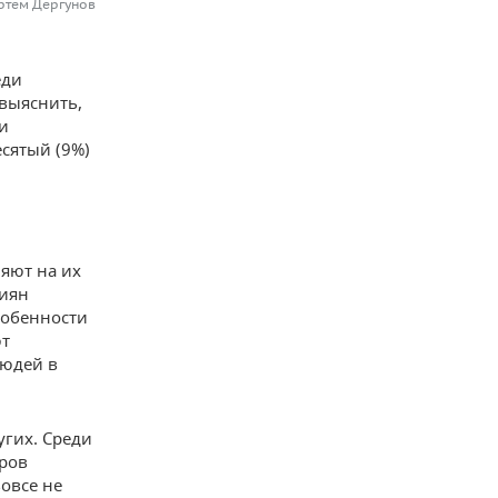
ртем Дергунов
еди
выяснить,
 и
есятый (9%)
яют на их
сиян
собенности
ют
людей в
гих. Среди
еров
вовсе не