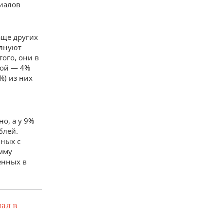
ниалов
аще других
олнуют
того, они в
кой — 4%
%) из них
но, а у 9%
блей.
ных с
мму
енных в
ал в