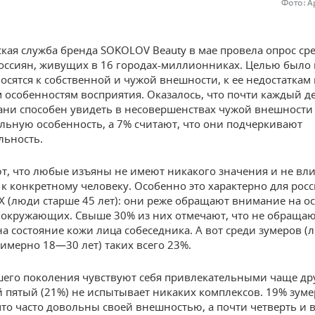
Фото: А
кая служба бренда SOKOLOV Beauty в мае провела опрос ср
оссиян, живущих в 16 городах-миллионниках. Целью было 
носятся к собственной и чужой внешности, к ее недостаткам
 особенностям восприятия. Оказалось, что почти каждый д
ани способен увидеть в несовершенствах чужой внешности
льную особенность, а 7% считают, что они подчеркивают
льность.
т, что любые изъяны не имеют никакого значения и не вли
к конкретному человеку. Особенно это характерно для рос
X (люди старше 45 лет): они реже обращают внимание на о
окружающих. Свыше 30% из них отмечают, что не обраща
а состояние кожи лица собеседника. А вот среди зумеров (
римерно 18—30 лет) таких всего 23%.
его поколения чувствуют себя привлекательными чаще дру
 пятый (21%) не испытывает никаких комплексов. 19% зум
что часто довольны своей внешностью, а почти четверть и 