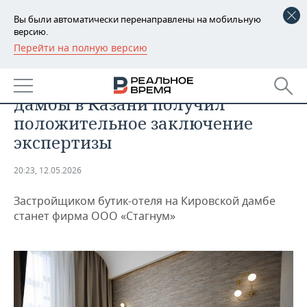
Вы были автоматически перенаправлены на мобильную
версию.
Перейти на полную версию
РЕГИОНЫ
ОБЩЕСТВО
Бутик-отель вдоль Кировской
БАШКОРТОСТАН
НОВОСТИ
дамбы в Казани получил
ТАТАРСТАН
АНАЛИТИКА
положительное заключение
экспертизы
УДМУРТИЯ
НОВОСТИ АНАЛИТИКИ
ЭКОНОМИКА
20:23, 12.05.2026
ДЕКЛАРАЦИИ О ДОХОДАХ
НОВОСТИ ЭКОНОМИКИ
ПРОМЫШЛЕННОСТЬ
Застройщиком бутик-отеля на Кировской дамбе
КОРОЛИ ГОСЗАКАЗА ПФО
ФИНАНСЫ
НОВОСТИ
НЕДВИЖИМОСТЬ
станет фирма ООО «Стагнум»
ПРОМЫШЛЕННОСТИ
ВУЗЫ ТАТАРСТАНА
БАНКИ
НОВОСТИ НЕДВИЖИМОСТИ
АВТО
АГРОПРОМ
КОМУ ПРИНАДЛЕЖАТ
БЮДЖЕТ
НОВОСТИ АВТО
БИЗНЕС
ТОРГОВЫЕ ЦЕНТРЫ
МАШИНОСТРОЕНИЕ
ТАТАРСТАНА
ИНВЕСТИЦИИ
НОВОСТИ БИЗНЕСА
ТЕХНОЛОГИИ