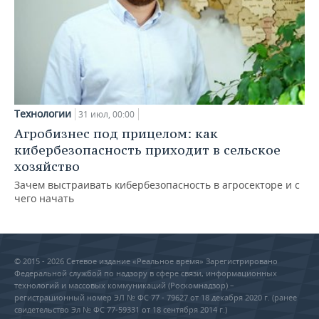
Технологии
31 июл, 00:00
Агробизнес под прицелом: как
кибербезопасность приходит в сельское
хозяйство
Зачем выстраивать кибербезопасность в агросекторе и с
чего начать
© 2015 - 2026 Сетевое издание «Реальное время» Зарегистрировано
Федеральной службой по надзору в сфере связи, информационных
технологий и массовых коммуникаций (Роскомнадзор) –
регистрационный номер ЭЛ № ФС 77 - 79627 от 18 декабря 2020 г. (ранее
свидетельство Эл № ФС 77-59331 от 18 сентября 2014 г.)