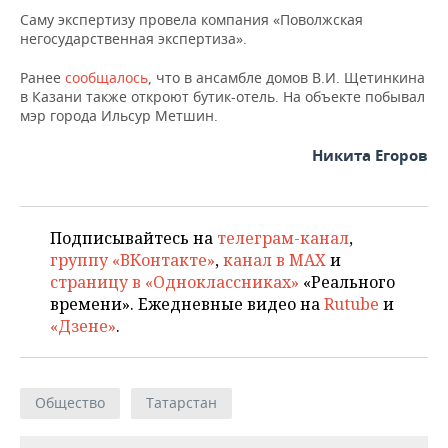
ВОДНЫЕ ВИДЫ СПОРТА
ОБРАЗОВАНИЕ
Саму экспертизу провела компания «Поволжская
негосударственная экспертиза».
ХОККЕЙ С МЯЧОМ
ПРОИСШЕСТВИЯ
Ранее
сообщалось
, что в ансамбле домов В.И. Щетинкина
в Казани также откроют бутик-отель. На объекте побывал
мэр города Ильсур Метшин.
Никита Егоров
Подписывайтесь на
телеграм-канал
,
группу «ВКонтакте»
,
канал в MAX
и
страницу в «Одноклассниках»
«Реального
времени». Ежедневные видео на
Rutube
и
«Дзене»
.
Общество
Татарстан