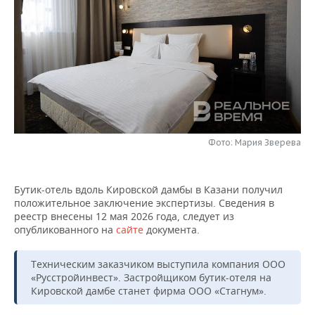
НЕФТЕХИМИЯ
РОЗНИЧНАЯ ТОРГОВЛЯ
НОВОСТИ ТЕХНОЛОГИЙ
МЕРОПРИЯТИЯ
НЕФТЬ
ТРАНСПОРТ
IT
НОВОСТИ МЕРОПРИЯТИЙ
СПОРТ
ОПК
УСЛУГИ
МЕДИА
ВЫЕЗДНАЯ РЕДАКЦИЯ
НОВОСТИ СПОРТА
ОБЩЕСТВО
ЭНЕРГЕТИКА
ТЕЛЕКОММУНИКАЦИИ
БИЗНЕС-БРАНЧИ
ФУТБОЛ
НОВОСТИ ОБЩЕСТВА
ФОТОГАЛЕРЕЯ
Фото: Мария Зверева
ONLINE-КОНФЕРЕНЦИИ
ХОККЕЙ
ВЛАСТЬ
СЮЖЕТЫ
ОТКРЫТАЯ ЛЕКЦИЯ
БАСКЕТБОЛ
ИНФРАСТРУКТУРА
СПРАВОЧНИК
Бутик-отель вдоль Кировской дамбы в Казани получил
положительное заключение экспертизы. Сведения в
реестр внесены 12 мая 2026 года, следует из
ВОЛЕЙБОЛ
ИСТОРИЯ
СПИСОК ПЕРСОН
ПОЛНАЯ ВЕРСИЯ
опубликованного на
сайте
документа.
КИБЕРСПОРТ
КУЛЬТУРА
СПИСОК КОМПАНИЙ
Техническим заказчиком выступила компания ООО
«Русстройинвест». Застройщиком бутик-отеля на
ФИГУРНОЕ КАТАНИЕ
МЕДИЦИНА
Кировской дамбе станет фирма ООО «Стагнум».