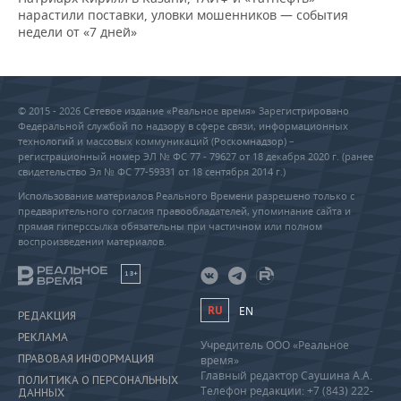
нарастили поставки, уловки мошенников — события
недели от «7 дней»
© 2015 - 2026 Сетевое издание «Реальное время» Зарегистрировано
Федеральной службой по надзору в сфере связи, информационных
технологий и массовых коммуникаций (Роскомнадзор) –
регистрационный номер ЭЛ № ФС 77 - 79627 от 18 декабря 2020 г. (ранее
свидетельство Эл № ФС 77-59331 от 18 сентября 2014 г.)
Использование материалов Реального Времени разрешено только с
предварительного согласия правообладателей, упоминание сайта и
прямая гиперссылка обязательны при частичном или полном
воспроизведении материалов.
18+
RU
EN
РЕДАКЦИЯ
РЕКЛАМА
Учредитель ООО «Реальное
ПРАВОВАЯ ИНФОРМАЦИЯ
время»
Главный редактор Саушина А.А.
ПОЛИТИКА О ПЕРСОНАЛЬНЫХ
Телефон редакции: +7 (843) 222-
ДАННЫХ