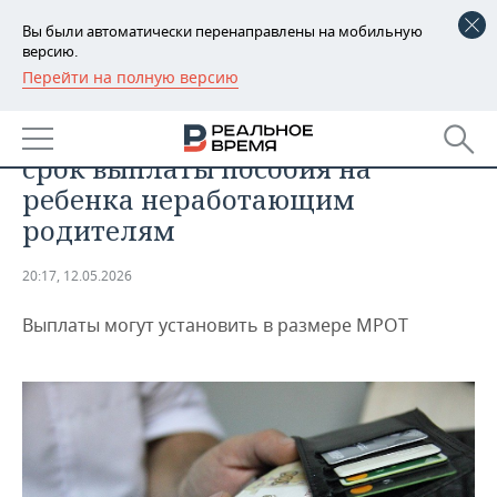
Вы были автоматически перенаправлены на мобильную
версию.
Перейти на полную версию
РЕГИОНЫ
ОБЩЕСТВО
В России предложили увеличить
БАШКОРТОСТАН
НОВОСТИ
срок выплаты пособия на
ТАТАРСТАН
АНАЛИТИКА
ребенка неработающим
родителям
УДМУРТИЯ
НОВОСТИ АНАЛИТИКИ
ЭКОНОМИКА
20:17, 12.05.2026
ДЕКЛАРАЦИИ О ДОХОДАХ
НОВОСТИ ЭКОНОМИКИ
ПРОМЫШЛЕННОСТЬ
Выплаты могут установить в размере МРОТ
КОРОЛИ ГОСЗАКАЗА ПФО
ФИНАНСЫ
НОВОСТИ
НЕДВИЖИМОСТЬ
ПРОМЫШЛЕННОСТИ
ВУЗЫ ТАТАРСТАНА
БАНКИ
НОВОСТИ НЕДВИЖИМОСТИ
АВТО
АГРОПРОМ
КОМУ ПРИНАДЛЕЖАТ
БЮДЖЕТ
НОВОСТИ АВТО
БИЗНЕС
ТОРГОВЫЕ ЦЕНТРЫ
МАШИНОСТРОЕНИЕ
ТАТАРСТАНА
ИНВЕСТИЦИИ
НОВОСТИ БИЗНЕСА
ТЕХНОЛОГИИ