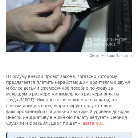
НЕФТЕХИМИЯ
РОЗНИЧНАЯ ТОРГОВЛЯ
НОВОСТИ ТЕХНОЛОГИЙ
МЕРОПРИЯТИЯ
НЕФТЬ
ТРАНСПОРТ
IT
НОВОСТИ МЕРОПРИЯТИЙ
СПОРТ
ОПК
УСЛУГИ
МЕДИА
ВЫЕЗДНАЯ РЕДАКЦИЯ
НОВОСТИ СПОРТА
ОБЩЕСТВО
ЭНЕРГЕТИКА
ТЕЛЕКОММУНИКАЦИИ
БИЗНЕС-БРАНЧИ
ФУТБОЛ
НОВОСТИ ОБЩЕСТВА
ФОТОГАЛЕРЕЯ
Фото: Михаил Захаров
ONLINE-КОНФЕРЕНЦИИ
ХОККЕЙ
ВЛАСТЬ
СЮЖЕТЫ
В Госдуму внесли проект закона, согласно которому
ОТКРЫТАЯ ЛЕКЦИЯ
БАСКЕТБОЛ
ИНФРАСТРУКТУРА
предлагается платить неработающим родителям с двумя
СПРАВОЧНИК
и более детьми ежемесячное пособие по уходу за
малышом в размере минимального размера оплаты
ВОЛЕЙБОЛ
ИСТОРИЯ
СПИСОК ПЕРСОН
ПОЛНАЯ ВЕРСИЯ
труда (МРОТ). Именно такая величина выплаты, по
словам инициаторов, «гарантирует получателям
КИБЕРСПОРТ
КУЛЬТУРА
СПИСОК КОМПАНИЙ
фиксированный и социально значимый уровень дохода».
Внесли инициативу в нижнюю палату депутаты Леонид
Слуцкий и фракция ЛДПР, пишет «
Газета.Ru
».
ФИГУРНОЕ КАТАНИЕ
МЕДИЦИНА