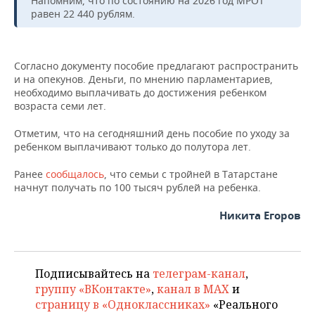
Напомним, что по состоянию на 2026 год МРОТ
ВОДНЫЕ ВИДЫ СПОРТА
ОБРАЗОВАНИЕ
равен 22 440 рублям.
ХОККЕЙ С МЯЧОМ
ПРОИСШЕСТВИЯ
Согласно документу пособие предлагают распространить
и на опекунов. Деньги, по мнению парламентариев,
необходимо выплачивать до достижения ребенком
возраста семи лет.
Отметим, что на сегодняшний день пособие по уходу за
ребенком выплачивают только до полутора лет.
Ранее
сообщалось
, что семьи с тройней в Татарстане
начнут получать по 100 тысяч рублей на ребенка.
Никита Егоров
Подписывайтесь на
телеграм-канал
,
группу «ВКонтакте»
,
канал в MAX
и
страницу в «Одноклассниках»
«Реального