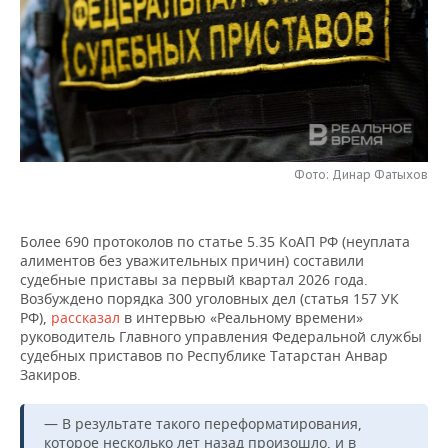
НЕФТЕХИМИЯ
РОЗНИЧНАЯ ТОРГОВЛЯ
НОВОСТИ ТЕХНОЛОГИЙ
МЕРОПРИЯТИЯ
НЕФТЬ
ТРАНСПОРТ
IT
НОВОСТИ МЕРОПРИЯТИЙ
СПОРТ
ОПК
УСЛУГИ
МЕДИА
ВЫЕЗДНАЯ РЕДАКЦИЯ
НОВОСТИ СПОРТА
ОБЩЕСТВО
ЭНЕРГЕТИКА
ТЕЛЕКОММУНИКАЦИИ
БИЗНЕС-БРАНЧИ
ФУТБОЛ
НОВОСТИ ОБЩЕСТВА
ФОТОГАЛЕРЕЯ
Фото: Динар Фатыхов
ONLINE-КОНФЕРЕНЦИИ
ХОККЕЙ
ВЛАСТЬ
СЮЖЕТЫ
Более 690 протоколов по статье 5.35 КоАП РФ (неуплата
алиментов без уважительных причин) составили
ОТКРЫТАЯ ЛЕКЦИЯ
БАСКЕТБОЛ
ИНФРАСТРУКТУРА
СПРАВОЧНИК
судебные приставы за первый квартал 2026 года.
Возбуждено порядка 300 уголовных дел (статья 157 УК
ВОЛЕЙБОЛ
ИСТОРИЯ
СПИСОК ПЕРСОН
ПОЛНАЯ ВЕРСИЯ
РФ),
рассказал
в интервью «Реальному времени»
руководитель Главного управления Федеральной службы
судебных приставов по Республике Татарстан Анвар
КИБЕРСПОРТ
КУЛЬТУРА
СПИСОК КОМПАНИЙ
Закиров.
ФИГУРНОЕ КАТАНИЕ
МЕДИЦИНА
— В результате такого переформатирования,
которое несколько лет назад произошло, и в