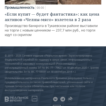
Промышленность
00:00
«Если купят — будет фантастика»: как цена
активов «Челны‑мясо» взлетела в 2 раза
Производство банкрота в Тукаевском районе выставили
на торги с новым ценником — 237,7 млн руб., но торги
идут со скрипом
© 2015 - 2026 Сетевое издание «Реальное время» Зарегистрировано
Федеральной службой по надзору в сфере связи, информационных
технологий и массовых коммуникаций (Роскомнадзор) –
регистрационный номер ЭЛ № ФС 77 - 79627 от 18 декабря 2020 г. (ранее
свидетельство Эл № ФС 77-59331 от 18 сентября 2014 г.)
Использование материалов Реального Времени разрешено только с
предварительного согласия правообладателей, упоминание сайта и
прямая гиперссылка обязательны при частичном или полном
воспроизведении материалов.
18+