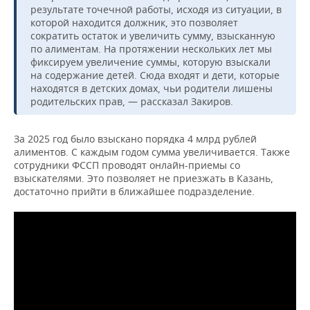
ВОДНЫЕ ВИДЫ СПОРТА
ОБРАЗОВАНИЕ
результате точечной работы, исходя из ситуации, в
которой находится должник, это позволяет
ХОККЕЙ С МЯЧОМ
ПРОИСШЕСТВИЯ
сократить остаток и увеличить сумму, взысканную
по алиментам. На протяжении нескольких лет мы
фиксируем увеличение суммы, которую взыскали
на содержание детей. Сюда входят и дети, которые
находятся в детских домах, чьи родители лишены
родительских прав, — рассказал Закиров.
За 2025 год было взыскано порядка 4 млрд рублей
алиментов. С каждым годом сумма увеличивается. Также
сотрудники ФССП проводят онлайн-приемы со
взыскателями. Это позволяет не приезжать в Казань,
достаточно прийти в ближайшее подразделение.