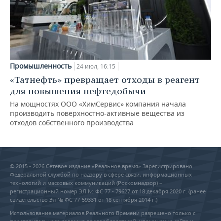
Промышленность
24 июл, 16:15
«Татнефть» превращает отходы в реагент
для повышения нефтедобычи
На мощностях ООО «ХимСервис» компания начала
производить поверхностно-активные вещества из
отходов собственного производства
© 2015 - 2026 Сетевое издание «Реальное время» Зарегистрировано
Федеральной службой по надзору в сфере связи, информационных
технологий и массовых коммуникаций (Роскомнадзор) –
регистрационный номер ЭЛ № ФС 77 - 79627 от 18 декабря 2020 г. (ранее
свидетельство Эл № ФС 77-59331 от 18 сентября 2014 г.)
Использование материалов Реального Времени разрешено только с