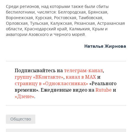
ВОДНЫЕ ВИДЫ СПОРТА
ОБРАЗОВАНИЕ
Среди регионов, над которыми также были сбиты
беспилотники, числятся: Белгородская, Брянская,
ХОККЕЙ С МЯЧОМ
ПРОИСШЕСТВИЯ
Воронежская, Курская, Ростовская, Тамбовская,
Орловская, Тульская, Калужская, Рязанская, Астраханская
области, Краснодарский край, Калмыкия, Крым и
акватории Азовского и Черного морей.
Наталья Жирнова
Подписывайтесь на
телеграм-канал
,
группу «ВКонтакте»
,
канал в MAX
и
страницу в «Одноклассниках»
«Реального
времени». Ежедневные видео на
Rutube
и
«Дзене»
.
Общество