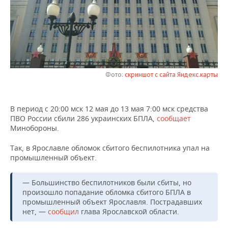
НЕФТЕХИМИЯ
РОЗНИЧНАЯ ТОРГОВЛЯ
НОВОСТИ ТЕХНОЛОГИЙ
МЕРОПРИЯТИЯ
НЕФТЬ
ТРАНСПОРТ
IT
НОВОСТИ МЕРОПРИЯТИЙ
СПОРТ
ОПК
УСЛУГИ
МЕДИА
ВЫЕЗДНАЯ РЕДАКЦИЯ
НОВОСТИ СПОРТА
ОБЩЕСТВО
ЭНЕРГЕТИКА
Фото:
скриншот с сайта Яндекс.карты
ТЕЛЕКОММУНИКАЦИИ
БИЗНЕС-БРАНЧИ
ФУТБОЛ
НОВОСТИ ОБЩЕСТВА
ФОТОГАЛЕРЕЯ
В период с 20:00 мск 12 мая до 13 мая 7:00 мск средства
ONLINE-КОНФЕРЕНЦИИ
ХОККЕЙ
ВЛАСТЬ
СЮЖЕТЫ
ПВО России сбили 286 украинских БПЛА,
сообщает
Минобороны.
ОТКРЫТАЯ ЛЕКЦИЯ
БАСКЕТБОЛ
ИНФРАСТРУКТУРА
СПРАВОЧНИК
Так, в Ярославле обломок сбитого беспилотника упал на
промышленный объект.
ВОЛЕЙБОЛ
ИСТОРИЯ
СПИСОК ПЕРСОН
ПОЛНАЯ ВЕРСИЯ
КИБЕРСПОРТ
КУЛЬТУРА
СПИСОК КОМПАНИЙ
— Большинство беспилотников были сбиты, но
произошло попадание обломка сбитого БПЛА в
промышленный объект Ярославля. Пострадавших
ФИГУРНОЕ КАТАНИЕ
МЕДИЦИНА
нет, —
сообщил
глава Ярославской области.