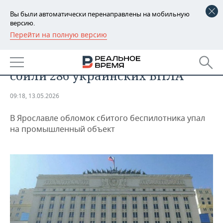
Вы были автоматически перенаправлены на мобильную
версию.
Перейти на полную версию
РЕГИОНЫ
ОБЩЕСТВО
За ночь средства ПВО России
БАШКОРТОСТАН
НОВОСТИ
сбили 286 украинских БПЛА
ТАТАРСТАН
АНАЛИТИКА
09:18, 13.05.2026
УДМУРТИЯ
НОВОСТИ АНАЛИТИКИ
ЭКОНОМИКА
В Ярославле обломок сбитого беспилотника упал
ДЕКЛАРАЦИИ О ДОХОДАХ
НОВОСТИ ЭКОНОМИКИ
ПРОМЫШЛЕННОСТЬ
на промышленный объект
КОРОЛИ ГОСЗАКАЗА ПФО
ФИНАНСЫ
НОВОСТИ
НЕДВИЖИМОСТЬ
ПРОМЫШЛЕННОСТИ
ВУЗЫ ТАТАРСТАНА
БАНКИ
НОВОСТИ НЕДВИЖИМОСТИ
АВТО
АГРОПРОМ
КОМУ ПРИНАДЛЕЖАТ
БЮДЖЕТ
НОВОСТИ АВТО
БИЗНЕС
ТОРГОВЫЕ ЦЕНТРЫ
МАШИНОСТРОЕНИЕ
ТАТАРСТАНА
ИНВЕСТИЦИИ
НОВОСТИ БИЗНЕСА
ТЕХНОЛОГИИ