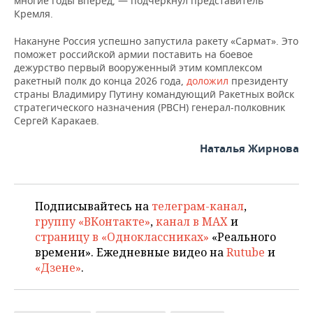
многие годы вперед, — подчеркнул представитель
ВОДНЫЕ ВИДЫ СПОРТА
ОБРАЗОВАНИЕ
Кремля.
ХОККЕЙ С МЯЧОМ
ПРОИСШЕСТВИЯ
Накануне Россия успешно запустила ракету «Сармат». Это
поможет российской армии поставить на боевое
дежурство первый вооруженный этим комплексом
ракетный полк до конца 2026 года,
доложил
президенту
страны Владимиру Путину командующий Ракетных войск
стратегического назначения (РВСН) генерал-полковник
Сергей Каракаев.
Наталья Жирнова
Подписывайтесь на
телеграм-канал
,
группу «ВКонтакте»
,
канал в MAX
и
страницу в «Одноклассниках»
«Реального
времени». Ежедневные видео на
Rutube
и
«Дзене»
.