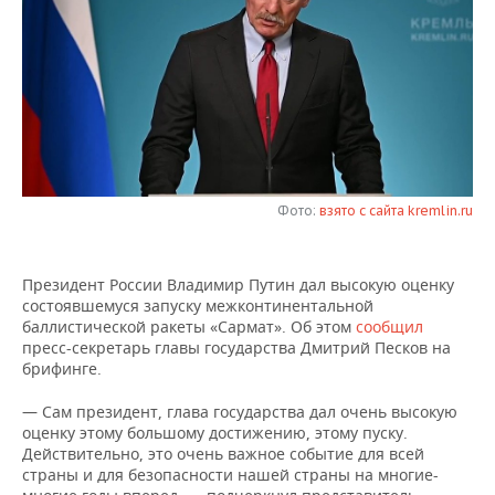
НЕФТЕХИМИЯ
РОЗНИЧНАЯ ТОРГОВЛЯ
НОВОСТИ ТЕХНОЛОГИЙ
МЕРОПРИЯТИЯ
НЕФТЬ
ТРАНСПОРТ
IT
НОВОСТИ МЕРОПРИЯТИЙ
СПОРТ
ОПК
УСЛУГИ
МЕДИА
ВЫЕЗДНАЯ РЕДАКЦИЯ
НОВОСТИ СПОРТА
ОБЩЕСТВО
ЭНЕРГЕТИКА
ТЕЛЕКОММУНИКАЦИИ
БИЗНЕС-БРАНЧИ
ФУТБОЛ
НОВОСТИ ОБЩЕСТВА
ФОТОГАЛЕРЕЯ
Фото:
взято с сайта kremlin.ru
ONLINE-КОНФЕРЕНЦИИ
ХОККЕЙ
ВЛАСТЬ
СЮЖЕТЫ
Президент России Владимир Путин дал высокую оценку
ОТКРЫТАЯ ЛЕКЦИЯ
БАСКЕТБОЛ
ИНФРАСТРУКТУРА
СПРАВОЧНИК
состоявшемуся запуску межконтинентальной
баллистической ракеты «Сармат». Об этом
сообщил
ВОЛЕЙБОЛ
ИСТОРИЯ
СПИСОК ПЕРСОН
ПОЛНАЯ ВЕРСИЯ
пресс-секретарь главы государства Дмитрий Песков на
брифинге.
КИБЕРСПОРТ
КУЛЬТУРА
СПИСОК КОМПАНИЙ
— Сам президент, глава государства дал очень высокую
оценку этому большому достижению, этому пуску.
ФИГУРНОЕ КАТАНИЕ
МЕДИЦИНА
Действительно, это очень важное событие для всей
страны и для безопасности нашей страны на многие-