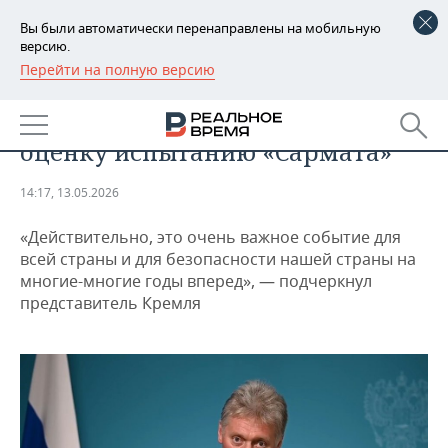
Вы были автоматически перенаправлены на мобильную
версию.
Перейти на полную версию
РЕГИОНЫ
ТЕХНОЛОГИИ
Песков: Путин дал высокую
БАШКОРТОСТАН
НОВОСТИ
оценку испытанию «Сармата»
ТАТАРСТАН
АНАЛИТИКА
14:17, 13.05.2026
УДМУРТИЯ
НОВОСТИ АНАЛИТИКИ
ЭКОНОМИКА
«Действительно, это очень важное событие для
ДЕКЛАРАЦИИ О ДОХОДАХ
НОВОСТИ ЭКОНОМИКИ
ПРОМЫШЛЕННОСТЬ
всей страны и для безопасности нашей страны на
многие-многие годы вперед», — подчеркнул
КОРОЛИ ГОСЗАКАЗА ПФО
ФИНАНСЫ
НОВОСТИ
НЕДВИЖИМОСТЬ
представитель Кремля
ПРОМЫШЛЕННОСТИ
ВУЗЫ ТАТАРСТАНА
БАНКИ
НОВОСТИ НЕДВИЖИМОСТИ
АВТО
АГРОПРОМ
КОМУ ПРИНАДЛЕЖАТ
БЮДЖЕТ
НОВОСТИ АВТО
БИЗНЕС
ТОРГОВЫЕ ЦЕНТРЫ
МАШИНОСТРОЕНИЕ
ТАТАРСТАНА
ИНВЕСТИЦИИ
НОВОСТИ БИЗНЕСА
ТЕХНОЛОГИИ