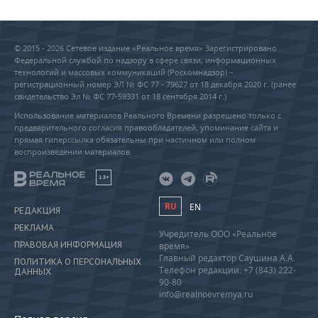
© 2015 - 2026 Сетевое издание «Реальное время» Зарегистрировано
Федеральной службой по надзору в сфере связи, информационных
технологий и массовых коммуникаций (Роскомнадзор) –
регистрационный номер ЭЛ № ФС 77 - 79627 от 18 декабря 2020 г. (ранее
свидетельство Эл № ФС 77-59331 от 18 сентября 2014 г.)
Использование материалов Реального Времени разрешено только с
предварительного согласия правообладателей, упоминание сайта и
прямая гиперссылка обязательны при частичном или полном
воспроизведении материалов.
18+
RU
EN
РЕДАКЦИЯ
РЕКЛАМА
Учредитель ООО «Реальное
ПРАВОВАЯ ИНФОРМАЦИЯ
время»
Главный редактор Саушина А.А.
ПОЛИТИКА О ПЕРСОНАЛЬНЫХ
Телефон редакции: +7 (843) 222-
ДАННЫХ
90-80
info@realnoevremya.ru