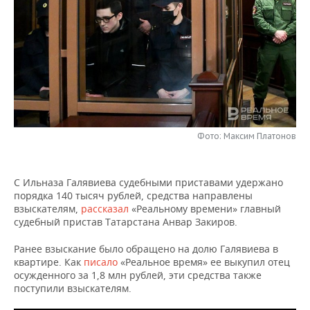
НЕФТЕХИМИЯ
РОЗНИЧНАЯ ТОРГОВЛЯ
НОВОСТИ ТЕХНОЛОГИЙ
МЕРОПРИЯТИЯ
НЕФТЬ
ТРАНСПОРТ
IT
НОВОСТИ МЕРОПРИЯТИЙ
СПОРТ
ОПК
УСЛУГИ
МЕДИА
ВЫЕЗДНАЯ РЕДАКЦИЯ
НОВОСТИ СПОРТА
ОБЩЕСТВО
ЭНЕРГЕТИКА
ТЕЛЕКОММУНИКАЦИИ
БИЗНЕС-БРАНЧИ
ФУТБОЛ
НОВОСТИ ОБЩЕСТВА
ФОТОГАЛЕРЕЯ
Фото: Максим Платонов
ONLINE-КОНФЕРЕНЦИИ
ХОККЕЙ
ВЛАСТЬ
СЮЖЕТЫ
С Ильназа Галявиева судебными приставами удержано
ОТКРЫТАЯ ЛЕКЦИЯ
БАСКЕТБОЛ
ИНФРАСТРУКТУРА
СПРАВОЧНИК
порядка 140 тысяч рублей, средства направлены
взыскателям,
рассказал
«Реальному времени» главный
ВОЛЕЙБОЛ
ИСТОРИЯ
СПИСОК ПЕРСОН
ПОЛНАЯ ВЕРСИЯ
судебный пристав Татарстана Анвар Закиров.
КИБЕРСПОРТ
КУЛЬТУРА
СПИСОК КОМПАНИЙ
Ранее взыскание было обращено на долю Галявиева в
квартире. Как
писало
«Реальное время» ее выкупил отец
осужденного за 1,8 млн рублей, эти средства также
ФИГУРНОЕ КАТАНИЕ
МЕДИЦИНА
поступили взыскателям.