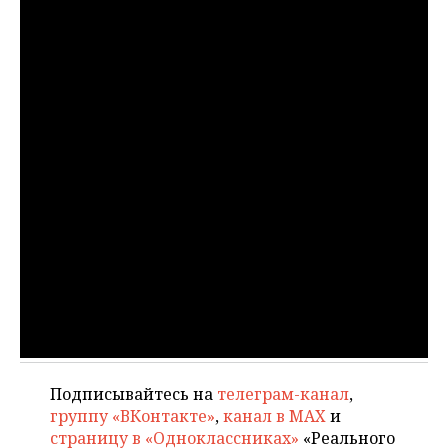
ВОДНЫЕ ВИДЫ СПОРТА
ОБРАЗОВАНИЕ
ХОККЕЙ С МЯЧОМ
ПРОИСШЕСТВИЯ
Подписывайтесь на
телеграм-канал
,
группу «ВКонтакте»
,
канал в MAX
и
страницу в «Одноклассниках»
«Реального