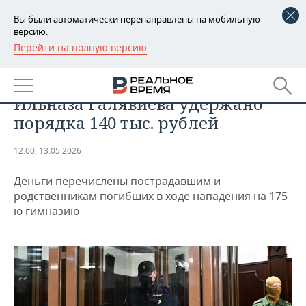
Вы были автоматически перенаправлены на мобильную
версию.
Перейти на полную версию
РЕГИОНЫ
ОБЩЕСТВО
За время отбывания наказания с
БАШКОРТОСТАН
НОВОСТИ
Ильназа Галявиева удержано
ТАТАРСТАН
АНАЛИТИКА
порядка 140 тыс. рублей
УДМУРТИЯ
НОВОСТИ АНАЛИТИКИ
ЭКОНОМИКА
12:00, 13.05.2026
ДЕКЛАРАЦИИ О ДОХОДАХ
НОВОСТИ ЭКОНОМИКИ
ПРОМЫШЛЕННОСТЬ
Деньги перечислены пострадавшим и
родственникам погибших в ходе нападения на 175-
КОРОЛИ ГОСЗАКАЗА ПФО
ФИНАНСЫ
НОВОСТИ
НЕДВИЖИМОСТЬ
ю гимназию
ПРОМЫШЛЕННОСТИ
ВУЗЫ ТАТАРСТАНА
БАНКИ
НОВОСТИ НЕДВИЖИМОСТИ
АВТО
АГРОПРОМ
КОМУ ПРИНАДЛЕЖАТ
БЮДЖЕТ
НОВОСТИ АВТО
БИЗНЕС
ТОРГОВЫЕ ЦЕНТРЫ
МАШИНОСТРОЕНИЕ
ТАТАРСТАНА
ИНВЕСТИЦИИ
НОВОСТИ БИЗНЕСА
ТЕХНОЛОГИИ