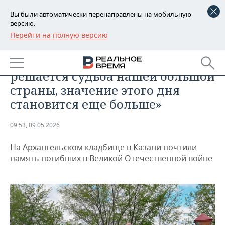
Вы были автоматически перенаправлены на мобильную
версию.
Перейти на полную версию
РЕГИОНЫ
ОБЩЕСТВО
Марат Ахметов: «Сегодня, когда
БАШКОРТОСТАН
НОВОСТИ
решается судьба нашей большой
ТАТАРСТАН
АНАЛИТИКА
страны, значение этого дня
становится еще больше»
УДМУРТИЯ
НОВОСТИ АНАЛИТИКИ
ЭКОНОМИКА
09:53, 09.05.2026
ДЕКЛАРАЦИИ О ДОХОДАХ
НОВОСТИ ЭКОНОМИКИ
ПРОМЫШЛЕННОСТЬ
На Архангельском кладбище в Казани почтили
КОРОЛИ ГОСЗАКАЗА ПФО
ФИНАНСЫ
НОВОСТИ
НЕДВИЖИМОСТЬ
память погибших в Великой Отечественной войне
ПРОМЫШЛЕННОСТИ
ВУЗЫ ТАТАРСТАНА
БАНКИ
НОВОСТИ НЕДВИЖИМОСТИ
АВТО
АГРОПРОМ
КОМУ ПРИНАДЛЕЖАТ
БЮДЖЕТ
НОВОСТИ АВТО
БИЗНЕС
ТОРГОВЫЕ ЦЕНТРЫ
МАШИНОСТРОЕНИЕ
ТАТАРСТАНА
ИНВЕСТИЦИИ
НОВОСТИ БИЗНЕСА
ТЕХНОЛОГИИ