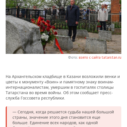
НЕФТЕХИМИЯ
РОЗНИЧНАЯ ТОРГОВЛЯ
НОВОСТИ ТЕХНОЛОГИЙ
МЕРОПРИЯТИЯ
НЕФТЬ
ТРАНСПОРТ
IT
НОВОСТИ МЕРОПРИЯТИЙ
СПОРТ
ОПК
УСЛУГИ
МЕДИА
ВЫЕЗДНАЯ РЕДАКЦИЯ
НОВОСТИ СПОРТА
ОБЩЕСТВО
ЭНЕРГЕТИКА
ТЕЛЕКОММУНИКАЦИИ
БИЗНЕС-БРАНЧИ
ФУТБОЛ
НОВОСТИ ОБЩЕСТВА
ФОТОГАЛЕРЕЯ
Фото:
взято с сайта tatarstan.ru
ONLINE-КОНФЕРЕНЦИИ
ХОККЕЙ
ВЛАСТЬ
СЮЖЕТЫ
ОТКРЫТАЯ ЛЕКЦИЯ
БАСКЕТБОЛ
ИНФРАСТРУКТУРА
СПРАВОЧНИК
На Архангельском кладбище в Казани возложили венки и
цветы к монументу «Воин» и памятному знаку воинам-
интернационалистам, умершим в госпиталях столицы
ВОЛЕЙБОЛ
ИСТОРИЯ
СПИСОК ПЕРСОН
ПОЛНАЯ ВЕРСИЯ
Татарстана во время войны. Об этом сообщает пресс-
служба Госсовета республики.
КИБЕРСПОРТ
КУЛЬТУРА
СПИСОК КОМПАНИЙ
— Сегодня, когда решается судьба нашей большой
ФИГУРНОЕ КАТАНИЕ
МЕДИЦИНА
страны, значение этого дня становится еще
больше. Единение всех народов, как одной