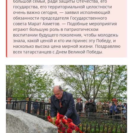
ВОДНЫЕ ВИДЫ СПОРТА
ОБРАЗОВАНИЕ
большой семьи, ради защиты Отечества, его
государства, его территориальной целостности
очень важно сегодня, — заявил исполняющий
ХОККЕЙ С МЯЧОМ
ПРОИСШЕСТВИЯ
обязанности председателя Государственного
совета Марат Ахметов. — Подобные мероприятия
играют большую роль в патриотическом
воспитании будущего поколения, чтобы молодежь
знала, какой ценой и кто им принес эту Победу, и
насколько высока цена мирной жизни. Поздравляю
всех татарстанцев с Днем Великой Победы.