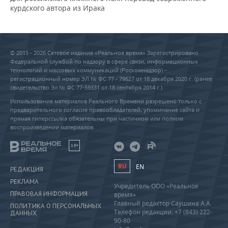
курдского автора из Ирака
© 2015 - 2026 Сетевое издание «Реальное время» Зарегистрировано
Федеральной службой по надзору в сфере связи, информационных
технологий и массовых коммуникаций (Роскомнадзор) –
регистрационный номер ЭЛ № ФС 77 - 79627 от 18 декабря 2020 г. (ранее
свидетельство Эл № ФС 77-59331 от 18 сентября 2014 г.)
Использование материалов Реального Времени разрешено только с
предварительного согласия правообладателей, упоминание сайта и
прямая гиперссылка обязательны при частичном или полном
воспроизведении материалов.
18+
RU
EN
РЕДАКЦИЯ
РЕКЛАМА
Учредитель ООО «Реальное
ПРАВОВАЯ ИНФОРМАЦИЯ
время»
Главный редактор Саушина А.А.
ПОЛИТИКА О ПЕРСОНАЛЬНЫХ
Телефон редакции: +7 (843) 222-
ДАННЫХ
90-80