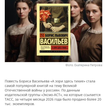
НЕФТЕХИМИЯ
РОЗНИЧНАЯ ТОРГОВЛЯ
НОВОСТИ ТЕХНОЛОГИЙ
МЕРОПРИЯТИЯ
НЕФТЬ
ТРАНСПОРТ
IT
НОВОСТИ МЕРОПРИЯТИЙ
СПОРТ
ОПК
УСЛУГИ
МЕДИА
ВЫЕЗДНАЯ РЕДАКЦИЯ
НОВОСТИ СПОРТА
ОБЩЕСТВО
ЭНЕРГЕТИКА
ТЕЛЕКОММУНИКАЦИИ
БИЗНЕС-БРАНЧИ
ФУТБОЛ
НОВОСТИ ОБЩЕСТВА
ФОТОГАЛЕРЕЯ
ONLINE-КОНФЕРЕНЦИИ
ХОККЕЙ
ВЛАСТЬ
СЮЖЕТЫ
ОТКРЫТАЯ ЛЕКЦИЯ
БАСКЕТБОЛ
ИНФРАСТРУКТУРА
СПРАВОЧНИК
Фото: Екатерина Петрова
ВОЛЕЙБОЛ
ИСТОРИЯ
СПИСОК ПЕРСОН
ПОЛНАЯ ВЕРСИЯ
Повесть Бориса Васильева «А зори здесь тихие» стала
самой популярной книгой на тему Великой
КИБЕРСПОРТ
КУЛЬТУРА
СПИСОК КОМПАНИЙ
Отечественной войны у россиян. По данным
издательской группы «Эксмо-АСТ», на которые ссылается
ФИГУРНОЕ КАТАНИЕ
МЕДИЦИНА
ТАСС, за четыре месяца 2026 года было продано более 20
тыс. экземпляров.