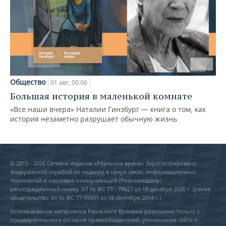
Общество
01 авг, 00:00
Большая история в маленькой комнате
«Все наши вчера» Наталии Гинзбург — книга о том, как
история незаметно разрушает обычную жизнь
© 2015 - 2026 Сетевое издание «Реальное время» Зарегистрировано
Федеральной службой по надзору в сфере связи, информационных
технологий и массовых коммуникаций (Роскомнадзор) –
регистрационный номер ЭЛ № ФС 77 - 79627 от 18 декабря 2020 г. (ранее
свидетельство Эл № ФС 77-59331 от 18 сентября 2014 г.)
Использование материалов Реального Времени разрешено только с
предварительного согласия правообладателей, упоминание сайта и