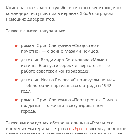
ВОДНЫЕ ВИДЫ СПОРТА
ОБРАЗОВАНИЕ
Книга рассказывает о судьбе пяти юных зенитчиц и их
командира, вступивших в неравный бой с отрядом
ХОККЕЙ С МЯЧОМ
ПРОИСШЕСТВИЯ
немецких диверсантов.
Также в списке популярных:
роман Юрия Слепухина «Сладостно и
почетно» — о войне глазами немцев;
детектив Владимира Богомолова «Момент
истины. В августе сорок четвертого…» — о
работе советской контрразведки;
детектив Ивана Белова «С привкусом пепла»
— об истории партизанского отряда в 1942
году;
роман Юрия Слепухина «Перекресток. Тьма в
полдень» — о жизни в оккупированном
городе.
Также литературная обозревательница «Реального
времени» Екатерина Петрова
выбрала
восемь дневников