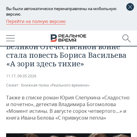
Вы были автоматически перенаправлены на мобильную
версию.
Перейти на полную версию
РЕГИОНЫ
ОБЩЕСТВО
Самой популярной книгой о
БАШКОРТОСТАН
НОВОСТИ
Великой Отечественной войне
ТАТАРСТАН
АНАЛИТИКА
стала повесть Бориса Васильева
«А зори здесь тихие»
УДМУРТИЯ
НОВОСТИ АНАЛИТИКИ
ЭКОНОМИКА
11:17, 09.05.2026
ДЕКЛАРАЦИИ О ДОХОДАХ
НОВОСТИ ЭКОНОМИКИ
ПРОМЫШЛЕННОСТЬ
Сюжет:
Книжная полка «Реального времени»
КОРОЛИ ГОСЗАКАЗА ПФО
ФИНАНСЫ
НОВОСТИ
НЕДВИЖИМОСТЬ
ПРОМЫШЛЕННОСТИ
Также в списке роман Юрия Слепухина «Сладостно
и почетно», детектив Владимира Богомолова
ВУЗЫ ТАТАРСТАНА
БАНКИ
НОВОСТИ НЕДВИЖИМОСТИ
АВТО
«Момент истины. В августе сорок четвертого…» и
АГРОПРОМ
книга Ивана Белова «С привкусом пепла»
КОМУ ПРИНАДЛЕЖАТ
БЮДЖЕТ
НОВОСТИ АВТО
БИЗНЕС
ТОРГОВЫЕ ЦЕНТРЫ
МАШИНОСТРОЕНИЕ
ТАТАРСТАНА
ИНВЕСТИЦИИ
НОВОСТИ БИЗНЕСА
ТЕХНОЛОГИИ