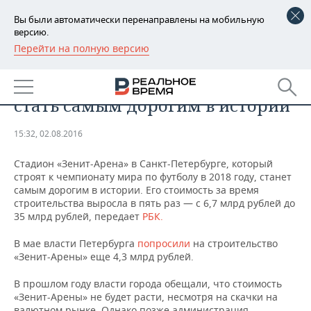
Вы были автоматически перенаправлены на мобильную
версию.
Перейти на полную версию
РЕГИОНЫ
СПОРТ
Стадион «Зенит-Арена» может
БАШКОРТОСТАН
НОВОСТИ
стать самым дорогим в истории
ТАТАРСТАН
АНАЛИТИКА
15:32, 02.08.2016
УДМУРТИЯ
НОВОСТИ АНАЛИТИКИ
ЭКОНОМИКА
Стадион «Зенит-Арена» в Санкт-Петербурге, который
строят к чемпионату мира по футболу в 2018 году, станет
ДЕКЛАРАЦИИ О ДОХОДАХ
НОВОСТИ ЭКОНОМИКИ
ПРОМЫШЛЕННОСТЬ
самым дорогим в истории. Его стоимость за время
строительства выросла в пять раз — с 6,7 млрд рублей до
КОРОЛИ ГОСЗАКАЗА ПФО
ФИНАНСЫ
НОВОСТИ
НЕДВИЖИМОСТЬ
35 млрд рублей, передает
РБК.
ПРОМЫШЛЕННОСТИ
ВУЗЫ ТАТАРСТАНА
БАНКИ
НОВОСТИ НЕДВИЖИМОСТИ
АВТО
В мае в
ласти Петербурга
попросили
на строительство
АГРОПРОМ
«Зенит-Арены» еще 4,3 млрд рублей.
КОМУ ПРИНАДЛЕЖАТ
БЮДЖЕТ
НОВОСТИ АВТО
БИЗНЕС
ТОРГОВЫЕ ЦЕНТРЫ
МАШИНОСТРОЕНИЕ
В прошлом году власти города обещали, что стоимость
ТАТАРСТАНА
«Зенит-Арены» не будет расти, несмотря на скачки на
ИНВЕСТИЦИИ
НОВОСТИ БИЗНЕСА
ТЕХНОЛОГИИ
валютном рынке. Однако позже администрация