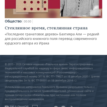
Общество
00:00
Стеклянное время, стеклянная страна
«Последнее гранатовое дерево» Бахтияра Али — редкий
для российского книжного поля перевод современного
курдского автора из Ирака
© 2015 - 2026 Сетевое издание «Реальное время» Зарегистрировано
Федеральной службой по надзору в сфере связи, информационных
технологий и массовых коммуникаций (Роскомнадзор) –
регистрационный номер ЭЛ № ФС 77 - 79627 от 18 декабря 2020 г. (ранее
свидетельство Эл № ФС 77-59331 от 18 сентября 2014 г.)
Использование материалов Реального Времени разрешено только с
предварительного согласия правообладателей, упоминание сайта и
прямая гиперссылка обязательны при частичном или полном
воспроизведении материалов.