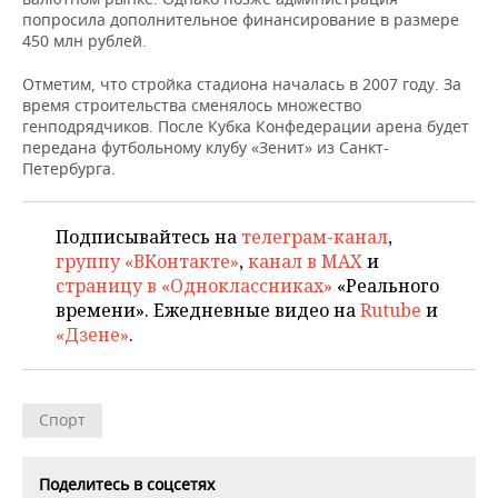
НЕФТЕХИМИЯ
попросила дополнительное финансирование в размере
450 млн рублей.
РОЗНИЧНАЯ ТОРГОВЛЯ
НОВОСТИ ТЕХНОЛОГИЙ
МЕРОПРИЯТИЯ
НЕФТЬ
Отметим, что стройка стадиона началась в 2007 году. За
ТРАНСПОРТ
IT
НОВОСТИ МЕРОПРИЯТИЙ
СПОРТ
время строительства сменялось множество
ОПК
генподрядчиков. После Кубка Конфедерации арена будет
УСЛУГИ
МЕДИА
ВЫЕЗДНАЯ РЕДАКЦИЯ
НОВОСТИ СПОРТА
ОБЩЕСТВО
передана футбольному клубу «Зенит» из Санкт-
ЭНЕРГЕТИКА
Петербурга.
ТЕЛЕКОММУНИКАЦИИ
БИЗНЕС-БРАНЧИ
ФУТБОЛ
НОВОСТИ ОБЩЕСТВА
ФОТОГАЛЕРЕЯ
Подписывайтесь на
телеграм-канал
,
ONLINE-КОНФЕРЕНЦИИ
ХОККЕЙ
ВЛАСТЬ
СЮЖЕТЫ
группу «ВКонтакте»
,
канал в MAX
и
страницу в «Одноклассниках»
«Реального
ОТКРЫТАЯ ЛЕКЦИЯ
БАСКЕТБОЛ
ИНФРАСТРУКТУРА
СПРАВОЧНИК
времени». Ежедневные видео на
Rutube
и
«Дзене»
.
ВОЛЕЙБОЛ
ИСТОРИЯ
СПИСОК ПЕРСОН
ПОЛНАЯ ВЕРСИЯ
КИБЕРСПОРТ
КУЛЬТУРА
СПИСОК КОМПАНИЙ
Спорт
ФИГУРНОЕ КАТАНИЕ
МЕДИЦИНА
Поделитесь в соцсетях