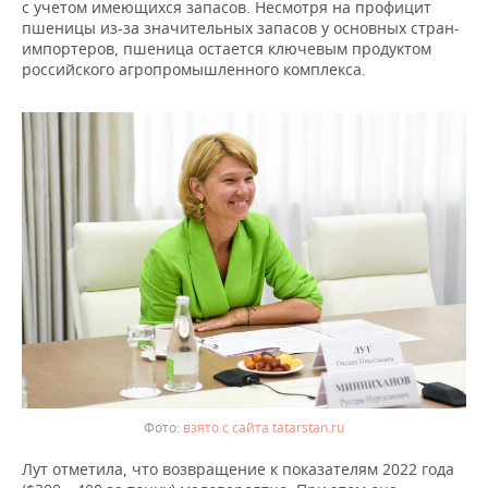
ВОДНЫЕ ВИДЫ СПОРТА
ОБРАЗОВАНИЕ
с учетом имеющихся запасов. Несмотря на профицит
пшеницы из-за значительных запасов у основных стран-
импортеров, пшеница остается ключевым продуктом
ХОККЕЙ С МЯЧОМ
ПРОИСШЕСТВИЯ
российского агропромышленного комплекса.
взято с сайта tatarstan.ru
Лут отметила, что возвращение к показателям 2022 года