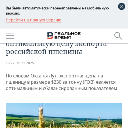
Вы были автоматически перенаправлены на мобильную
версию.
Перейти на полную версию
РЕГИОНЫ
ПРОМЫШЛЕННОСТЬ
Минсельхоз определил
БАШКОРТОСТАН
НОВОСТИ
оптимальную цену экспорта
ТАТАРСТАН
АНАЛИТИКА
российской пшеницы
УДМУРТИЯ
НОВОСТИ АНАЛИТИКИ
ЭКОНОМИКА
19:27, 19.11.2025
ДЕКЛАРАЦИИ О ДОХОДАХ
НОВОСТИ ЭКОНОМИКИ
ПРОМЫШЛЕННОСТЬ
По словам Оксаны Лут, экспортная цена на
пшеницу в размере $230 за тонну (FOB) является
КОРОЛИ ГОСЗАКАЗА ПФО
ФИНАНСЫ
НОВОСТИ
НЕДВИЖИМОСТЬ
оптимальным и сбалансированным показателем
ПРОМЫШЛЕННОСТИ
ВУЗЫ ТАТАРСТАНА
БАНКИ
НОВОСТИ НЕДВИЖИМОСТИ
АВТО
АГРОПРОМ
КОМУ ПРИНАДЛЕЖАТ
БЮДЖЕТ
НОВОСТИ АВТО
БИЗНЕС
ТОРГОВЫЕ ЦЕНТРЫ
МАШИНОСТРОЕНИЕ
ТАТАРСТАНА
ИНВЕСТИЦИИ
НОВОСТИ БИЗНЕСА
ТЕХНОЛОГИИ