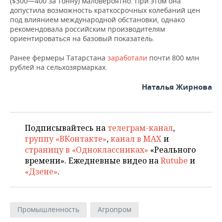
($300—400 за тонну) маловероятно. При этом она
допустила возможность краткосрочных колебаний цен
под влиянием международной обстановки, однако
рекомендовала российским производителям
ориентироваться на базовый показатель.
Ранее фермеры Татарстана
заработали
почти 800 млн
рублей на сельхозярмарках.
Наталья Жирнова
Подписывайтесь на
телеграм-канал
,
группу «ВКонтакте»
,
канал в MAX
и
страницу в «Одноклассниках»
«Реального
времени». Ежедневные видео на
Rutube
и
«Дзене»
.
Промышленность
Агропром