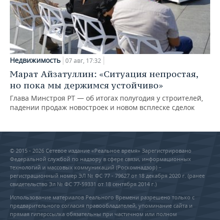
Недвижимость
07 авг, 17:32
Марат Айзатуллин: «Ситуация непростая,
но пока мы держимся устойчиво»
Глава Минстроя РТ — об итогах полугодия у строителей,
падении продаж новостроек и новом всплеске сделок
© 2015 - 2026 Сетевое издание «Реальное время» Зарегистрировано
Федеральной службой по надзору в сфере связи, информационных
технологий и массовых коммуникаций (Роскомнадзор) –
регистрационный номер ЭЛ № ФС 77 - 79627 от 18 декабря 2020 г. (ранее
свидетельство Эл № ФС 77-59331 от 18 сентября 2014 г.)
Использование материалов Реального Времени разрешено только с
предварительного согласия правообладателей, упоминание сайта и
прямая гиперссылка обязательны при частичном или полном