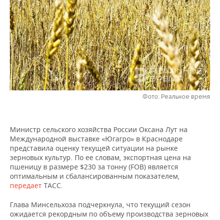
НЕФТЕХИМИЯ
РОЗНИЧНАЯ ТОРГОВЛЯ
НОВОСТИ ТЕХНОЛОГИЙ
МЕРОПРИЯТИЯ
НЕФТЬ
ТРАНСПОРТ
IT
НОВОСТИ МЕРОПРИЯТИЙ
СПОРТ
ОПК
УСЛУГИ
МЕДИА
ВЫЕЗДНАЯ РЕДАКЦИЯ
НОВОСТИ СПОРТА
ОБЩЕСТВО
ЭНЕРГЕТИКА
ТЕЛЕКОММУНИКАЦИИ
БИЗНЕС-БРАНЧИ
ФУТБОЛ
НОВОСТИ ОБЩЕСТВА
ФОТОГАЛЕРЕЯ
Фото: Реальное время
ONLINE-КОНФЕРЕНЦИИ
ХОККЕЙ
ВЛАСТЬ
СЮЖЕТЫ
Министр сельского хозяйства России Оксана Лут на
ОТКРЫТАЯ ЛЕКЦИЯ
БАСКЕТБОЛ
ИНФРАСТРУКТУРА
СПРАВОЧНИК
Международной выставке «Югагро» в Краснодаре
представила оценку текущей ситуации на рынке
ВОЛЕЙБОЛ
ИСТОРИЯ
СПИСОК ПЕРСОН
ПОЛНАЯ ВЕРСИЯ
зерновых культур. По ее словам, экспортная цена на
пшеницу в размере $230 за тонну (FOB) является
оптимальным и сбалансированным показателем,
КИБЕРСПОРТ
КУЛЬТУРА
СПИСОК КОМПАНИЙ
передает
ТАСС.
ФИГУРНОЕ КАТАНИЕ
МЕДИЦИНА
Глава Минсельхоза подчеркнула, что текущий сезон
ожидается рекордным по объему производства зерновых