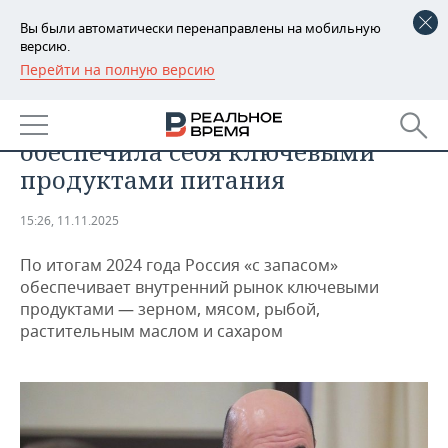
Вы были автоматически перенаправлены на мобильную
версию.
Перейти на полную версию
РЕГИОНЫ
ОБЩЕСТВО
Мишустин: Россия с запасом
БАШКОРТОСТАН
НОВОСТИ
обеспечила себя ключевыми
ТАТАРСТАН
АНАЛИТИКА
продуктами питания
УДМУРТИЯ
НОВОСТИ АНАЛИТИКИ
ЭКОНОМИКА
15:26, 11.11.2025
ДЕКЛАРАЦИИ О ДОХОДАХ
НОВОСТИ ЭКОНОМИКИ
ПРОМЫШЛЕННОСТЬ
По итогам 2024 года Россия «с запасом»
обеспечивает внутренний рынок ключевыми
КОРОЛИ ГОСЗАКАЗА ПФО
ФИНАНСЫ
НОВОСТИ
НЕДВИЖИМОСТЬ
продуктами — зерном, мясом, рыбой,
ПРОМЫШЛЕННОСТИ
растительным маслом и сахаром
ВУЗЫ ТАТАРСТАНА
БАНКИ
НОВОСТИ НЕДВИЖИМОСТИ
АВТО
АГРОПРОМ
КОМУ ПРИНАДЛЕЖАТ
БЮДЖЕТ
НОВОСТИ АВТО
БИЗНЕС
ТОРГОВЫЕ ЦЕНТРЫ
МАШИНОСТРОЕНИЕ
ТАТАРСТАНА
ИНВЕСТИЦИИ
НОВОСТИ БИЗНЕСА
ТЕХНОЛОГИИ