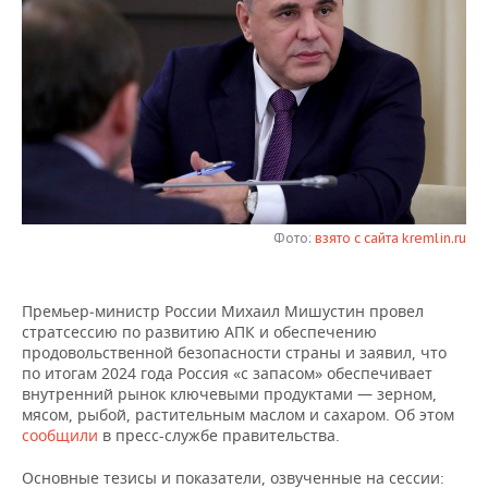
НЕФТЕХИМИЯ
РОЗНИЧНАЯ ТОРГОВЛЯ
НОВОСТИ ТЕХНОЛОГИЙ
МЕРОПРИЯТИЯ
НЕФТЬ
ТРАНСПОРТ
IT
НОВОСТИ МЕРОПРИЯТИЙ
СПОРТ
ОПК
УСЛУГИ
МЕДИА
ВЫЕЗДНАЯ РЕДАКЦИЯ
НОВОСТИ СПОРТА
ОБЩЕСТВО
ЭНЕРГЕТИКА
ТЕЛЕКОММУНИКАЦИИ
БИЗНЕС-БРАНЧИ
ФУТБОЛ
НОВОСТИ ОБЩЕСТВА
ФОТОГАЛЕРЕЯ
ONLINE-КОНФЕРЕНЦИИ
ХОККЕЙ
ВЛАСТЬ
Фото:
взято с сайта kremlin.ru
СЮЖЕТЫ
ОТКРЫТАЯ ЛЕКЦИЯ
БАСКЕТБОЛ
ИНФРАСТРУКТУРА
СПРАВОЧНИК
Премьер‑министр России Михаил Мишустин провел
стратсессию по развитию АПК и обеспечению
ВОЛЕЙБОЛ
ИСТОРИЯ
СПИСОК ПЕРСОН
ПОЛНАЯ ВЕРСИЯ
продовольственной безопасности страны и заявил, что
по итогам 2024 года Россия «с запасом» обеспечивает
КИБЕРСПОРТ
КУЛЬТУРА
СПИСОК КОМПАНИЙ
внутренний рынок ключевыми продуктами — зерном,
мясом, рыбой, растительным маслом и сахаром. Об этом
сообщили
в пресс-службе правительства.
ФИГУРНОЕ КАТАНИЕ
МЕДИЦИНА
Основные тезисы и показатели, озвученные на сессии: