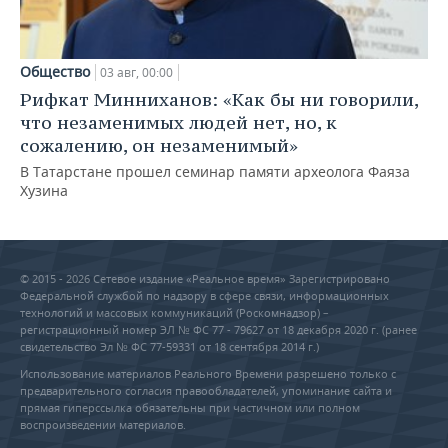
Общество
03 авг, 00:00
Рифкат Минниханов: «Как бы ни говорили,
что незаменимых людей нет, но, к
сожалению, он незаменимый»
В Татарстане прошел семинар памяти археолога Фаяза
Хузина
© 2015 - 2026 Сетевое издание «Реальное время» Зарегистрировано
Федеральной службой по надзору в сфере связи, информационных
технологий и массовых коммуникаций (Роскомнадзор) –
регистрационный номер ЭЛ № ФС 77 - 79627 от 18 декабря 2020 г. (ранее
свидетельство Эл № ФС 77-59331 от 18 сентября 2014 г.)
Использование материалов Реального Времени разрешено только с
предварительного согласия правообладателей, упоминание сайта и
прямая гиперссылка обязательны при частичном или полном
воспроизведении материалов.