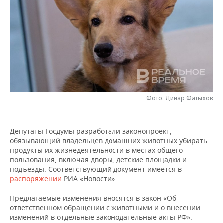
НЕФТЕХИМИЯ
РОЗНИЧНАЯ ТОРГОВЛЯ
НОВОСТИ ТЕХНОЛОГИЙ
МЕРОПРИЯТИЯ
НЕФТЬ
ТРАНСПОРТ
IT
НОВОСТИ МЕРОПРИЯТИЙ
СПОРТ
ОПК
УСЛУГИ
МЕДИА
ВЫЕЗДНАЯ РЕДАКЦИЯ
НОВОСТИ СПОРТА
ОБЩЕСТВО
ЭНЕРГЕТИКА
ТЕЛЕКОММУНИКАЦИИ
БИЗНЕС-БРАНЧИ
ФУТБОЛ
НОВОСТИ ОБЩЕСТВА
ФОТОГАЛЕРЕЯ
Фото: Динар Фатыхов
ONLINE-КОНФЕРЕНЦИИ
ХОККЕЙ
ВЛАСТЬ
СЮЖЕТЫ
Депутаты Госдумы разработали законопроект,
ОТКРЫТАЯ ЛЕКЦИЯ
БАСКЕТБОЛ
ИНФРАСТРУКТУРА
СПРАВОЧНИК
обязывающий владельцев домашних животных убирать
продукты их жизнедеятельности в местах общего
ВОЛЕЙБОЛ
ИСТОРИЯ
СПИСОК ПЕРСОН
ПОЛНАЯ ВЕРСИЯ
пользования, включая дворы, детские площадки и
подъезды. Соответствующий документ имеется в
распоряжении
КИБЕРСПОРТ
КУЛЬТУРА
СПИСОК КОМПАНИЙ
РИА «Новости».
Предлагаемые изменения вносятся в закон «Об
ФИГУРНОЕ КАТАНИЕ
МЕДИЦИНА
ответственном обращении с животными и о внесении
изменений в отдельные законодательные акты РФ».