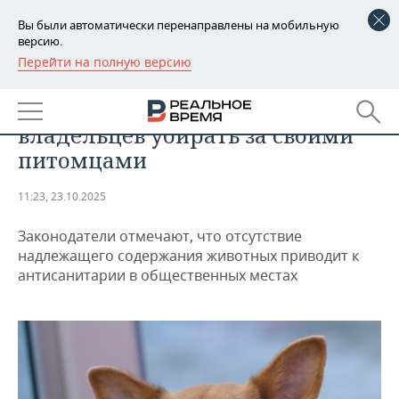
Вы были автоматически перенаправлены на мобильную
версию.
Перейти на полную версию
РЕГИОНЫ
ОБЩЕСТВО
В Госдуме предложили обязать
БАШКОРТОСТАН
НОВОСТИ
владельцев убирать за своими
ТАТАРСТАН
АНАЛИТИКА
питомцами
УДМУРТИЯ
НОВОСТИ АНАЛИТИКИ
ЭКОНОМИКА
11:23, 23.10.2025
ДЕКЛАРАЦИИ О ДОХОДАХ
НОВОСТИ ЭКОНОМИКИ
ПРОМЫШЛЕННОСТЬ
Законодатели отмечают, что отсутствие
надлежащего содержания животных приводит к
КОРОЛИ ГОСЗАКАЗА ПФО
ФИНАНСЫ
НОВОСТИ
НЕДВИЖИМОСТЬ
антисанитарии в общественных местах
ПРОМЫШЛЕННОСТИ
ВУЗЫ ТАТАРСТАНА
БАНКИ
НОВОСТИ НЕДВИЖИМОСТИ
АВТО
АГРОПРОМ
КОМУ ПРИНАДЛЕЖАТ
БЮДЖЕТ
НОВОСТИ АВТО
БИЗНЕС
ТОРГОВЫЕ ЦЕНТРЫ
МАШИНОСТРОЕНИЕ
ТАТАРСТАНА
ИНВЕСТИЦИИ
НОВОСТИ БИЗНЕСА
ТЕХНОЛОГИИ