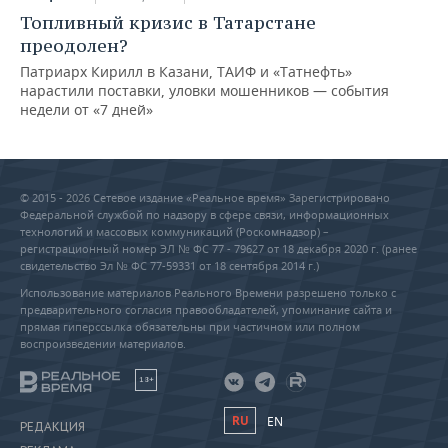
Топливный кризис в Татарстане
преодолен?
Патриарх Кирилл в Казани, ТАИФ и «Татнефть»
нарастили поставки, уловки мошенников — события
недели от «7 дней»
© 2015 - 2026 Сетевое издание «Реальное время» Зарегистрировано
Федеральной службой по надзору в сфере связи, информационных
технологий и массовых коммуникаций (Роскомнадзор) –
регистрационный номер ЭЛ № ФС 77 - 79627 от 18 декабря 2020 г. (ранее
свидетельство Эл № ФС 77-59331 от 18 сентября 2014 г.)
Использование материалов Реального Времени разрешено только с
предварительного согласия правообладателей, упоминание сайта и
прямая гиперссылка обязательны при частичном или полном
воспроизведении материалов.
18+
RU
EN
РЕДАКЦИЯ