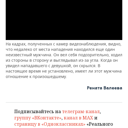
ВОДНЫЕ ВИДЫ СПОРТА
ОБРАЗОВАНИЕ
ХОККЕЙ С МЯЧОМ
ПРОИСШЕСТВИЯ
На кадрах, полученных с камер видеонаблюдения, видно,
что недалеко от места нападения находился еще один
неизвестный мужчина. Он вел себя подозрительно, ходил
из стороны в сторону и выглядывал из-за угла. Когда он
увидел нападавшего с девушкой, он скрылся. В
настоящее время не установлено, имеет ли этот мужчина
отношение к произошедшему.
Рената Валеева
Подписывайтесь на
телеграм-канал
,
группу «ВКонтакте»
,
канал в MAX
и
страницу в «Одноклассниках»
«Реального