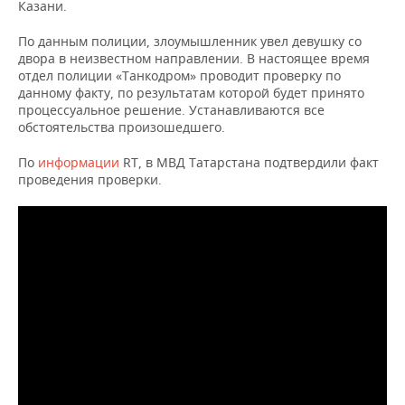
НЕФТЕХИМИЯ
Казани.
РОЗНИЧНАЯ ТОРГОВЛЯ
НОВОСТИ ТЕХНОЛОГИЙ
МЕРОПРИЯТИЯ
По данным полиции, злоумышленник увел девушку со
НЕФТЬ
двора в неизвестном направлении. В настоящее время
ТРАНСПОРТ
IT
НОВОСТИ МЕРОПРИЯТИЙ
СПОРТ
отдел полиции «Танкодром» проводит проверку по
ОПК
данному факту, по результатам которой будет принято
процессуальное решение. Устанавливаются все
УСЛУГИ
МЕДИА
ВЫЕЗДНАЯ РЕДАКЦИЯ
НОВОСТИ СПОРТА
ОБЩЕСТВО
обстоятельства произошедшего.
ЭНЕРГЕТИКА
ТЕЛЕКОММУНИКАЦИИ
БИЗНЕС-БРАНЧИ
ФУТБОЛ
НОВОСТИ ОБЩЕСТВА
ФОТОГАЛЕРЕЯ
По
информации
RT, в МВД Татарстана подтвердили факт
проведения проверки.
ONLINE-КОНФЕРЕНЦИИ
ХОККЕЙ
ВЛАСТЬ
СЮЖЕТЫ
ОТКРЫТАЯ ЛЕКЦИЯ
БАСКЕТБОЛ
ИНФРАСТРУКТУРА
СПРАВОЧНИК
ВОЛЕЙБОЛ
ИСТОРИЯ
СПИСОК ПЕРСОН
ПОЛНАЯ ВЕРСИЯ
КИБЕРСПОРТ
КУЛЬТУРА
СПИСОК КОМПАНИЙ
ФИГУРНОЕ КАТАНИЕ
МЕДИЦИНА