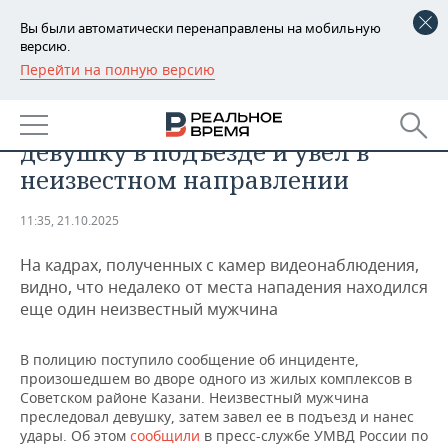
Вы были автоматически перенаправлены на мобильную
версию.
Перейти на полную версию
РЕГИОНЫ
ПРОИСШЕСТВИЯ
В Казани мужчина избил
БАШКОРТОСТАН
НОВОСТИ
девушку в подъезде и увел в
ТАТАРСТАН
АНАЛИТИКА
неизвестном направлении
УДМУРТИЯ
НОВОСТИ АНАЛИТИКИ
ЭКОНОМИКА
11:35, 21.10.2025
ДЕКЛАРАЦИИ О ДОХОДАХ
НОВОСТИ ЭКОНОМИКИ
ПРОМЫШЛЕННОСТЬ
На кадрах, полученных с камер видеонаблюдения,
видно, что недалеко от места нападения находился
КОРОЛИ ГОСЗАКАЗА ПФО
ФИНАНСЫ
НОВОСТИ
НЕДВИЖИМОСТЬ
еще один неизвестный мужчина
ПРОМЫШЛЕННОСТИ
ВУЗЫ ТАТАРСТАНА
БАНКИ
НОВОСТИ НЕДВИЖИМОСТИ
АВТО
В полицию поступило сообщение об инциденте,
АГРОПРОМ
произошедшем во дворе одного из жилых комплексов в
КОМУ ПРИНАДЛЕЖАТ
БЮДЖЕТ
НОВОСТИ АВТО
БИЗНЕС
Советском районе Казани. Неизвестный мужчина
ТОРГОВЫЕ ЦЕНТРЫ
МАШИНОСТРОЕНИЕ
преследовал девушку, затем завел ее в подъезд и нанес
ТАТАРСТАНА
удары. Об этом
сообщили
в пресс-службе УМВД России по
ИНВЕСТИЦИИ
НОВОСТИ БИЗНЕСА
ТЕХНОЛОГИИ