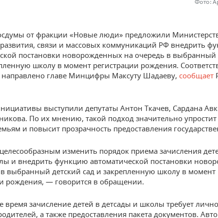
Фото: А
осдумы от фракции «Новые люди» предложили Министерст
развития, связи и массовых коммуникаций РФ внедрить ф
ской постановки новорожденных на очередь в выбранный 
епленную школу в момент регистрации рождения. Соответс
 направлено главе Минцифры Максуту Шадаеву,
сообщает
нициативы выступили депутаты Антон Ткачев, Сардана Авк
никова. По их мнению, такой подход значительно упростит
мьям и повысит прозрачность предоставления государстве
целесообразным изменить порядок приема зачисления дете
лы и внедрить функцию автоматической постановки ново
 в выбранный детский сад и закрепленную школу в момент
и рождения, — говорится в обращении.
е время зачисление детей в детсады и школы требует личн
родителей, а также предоставления пакета документов. Авт