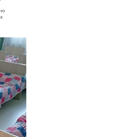
но
ах