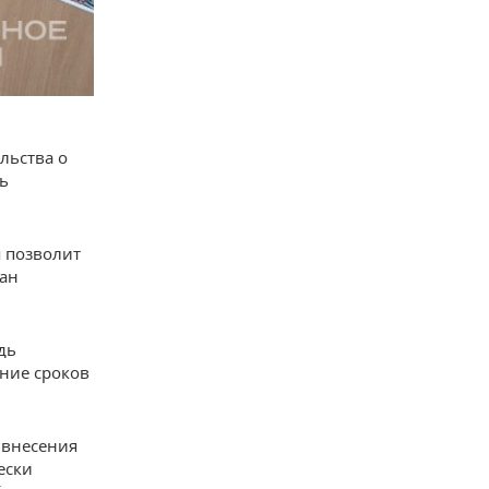
льства о
ь
я позволит
дан
дь
ание сроков
 внесения
ески