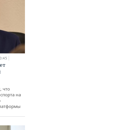
0:45
ет
й
, что
спорта на
о
платформы