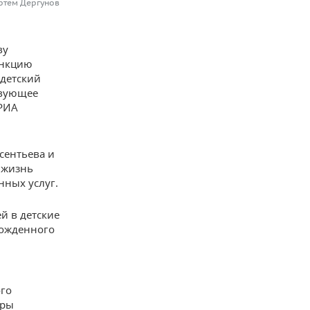
ртем Дергунов
ву
ункцию
детский
твующее
РИА
сентьева и
 жизнь
нных услуг.
й в детские
рожденного
ого
оры