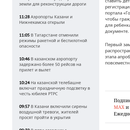
ставить де
земли для реконструкции дороги
регистраци
портала «Г
Аэропорты Казани и
11:28
чтобы граж
Нижнекамска открыли
для ребенк
документе.
В Татарстане отменили
11:05
режимы ракетной и беспилотной
Первый зам
опасности
распростра
этапа апро
В казанском аэропорту
10:46
повсеместн
задержано более 50 рейсов на
прилет и вылет
На казанской телебашне
10:24
включат праздничную подсветку в
честь юбилея РТРС
Подпи
В Казани включили сирены
MAX
и
09:57
воздушной тревоги, жителей
Ежедн
просят пройти в укрытия