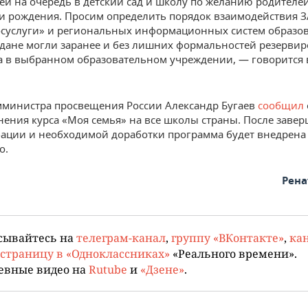
тей на очередь в детский сад и школу по желанию родителе
и рождения. Просим определить порядок взаимодействия З
осуслуги» и региональных информационных систем образо
дане могли заранее и без лишних формальностей резервир
а в выбранном образовательном учреждении, — говорится 
министра просвещения России Александр Бугаев
сообщил
нения курса «Моя семья» на все школы страны. После заве
бации и необходимой доработки программа будет внедрена
о.
Рена
сывайтесь на
телеграм-канал
,
группу «ВКонтакте»
,
кан
страницу в «Одноклассниках»
«Реального времени».
евные видео на
Rutube
и
«Дзене»
.