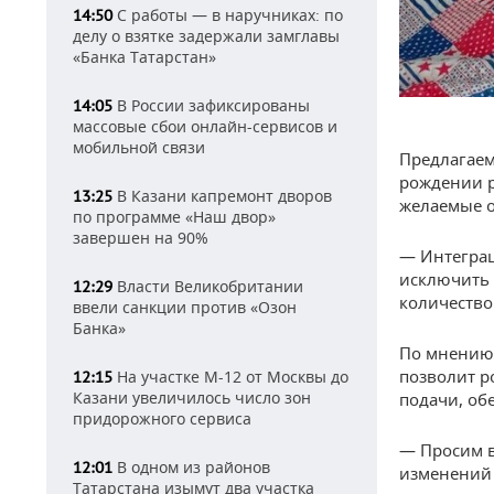
С работы — в наручниках: по
14:50
делу о взятке задержали замглавы
«Банка Татарстан»
В России зафиксированы
14:05
массовые сбои онлайн-сервисов и
мобильной связи
Предлагаем
рождении р
В Казани капремонт дворов
13:25
желаемые о
по программе «Наш двор»
завершен на 90%
— Интеграц
исключить 
Власти Великобритании
12:29
количество
ввели санкции против «Озон
Банка»
По мнению 
позволит р
На участке М-12 от Москвы до
12:15
Казани увеличилось число зон
подачи, об
придорожного сервиса
— Просим в
В одном из районов
12:01
изменений 
Татарстана изымут два участка