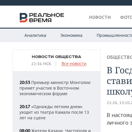
НОВОСТИ
ФОТО
Аналитика
Экономика
Промышленност
НОВОСТИ ОБЩЕСТВА
ОБЩЕСТВ
Все новости
22:36 МСК
В Го
стави
Премьер-министр Монголии
20:53
примет участие в Восточном
школ
экономическом форуме
21:26, 13.10
«Однажды летним днем»
20:17
уходит из театра Камала после 13
В настоя
лет на сцене
личного 
Жители Казани, Чистополя и
08:00