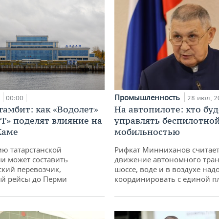
а
Промышленность
00:00
28 июл, 2
гамбит: как «Водолет»
На автопилоте: кто буд
РТ» поделят влияние на
управлять беспилотно
Каме
мобильностью
ю татарстанской
Рифкат Минниханов считает
и может составить
движение автономного тран
кий перевозчик,
шоссе, воде и в воздухе над
й рейсы до Перми
координировать с единой 