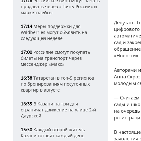
Российское вино могут начать
17:28
продавать через «Почту России» и
маркетплейсы
Депутаты Г
Меры поддержки для
17:14
цифрового 
Wildberries могут объявить на
автоматиче
следующей неделе
сад и закр
обращение
Россияне смогут покупать
17:00
«Новости».
билеты на транспорт через
мессенджер «Макс»
Авторами и
Анна Скроз
Татарстан в топ-5 регионов
16:38
молодым се
по бронированиям посуточных
квартир в августе
— Считаем 
В Казани на три дня
16:35
сады и шко
ограничат движение на улице 2-й
на очередь
Даурской
регистраци
Каждый второй житель
15:50
В настояще
Казани готовит каждый день
заявления 