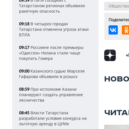
В пяти соседних с
09:39
Татарстаном регионах объявили
Общество
ракетную опасность
Поделитес
В четырех городах
09:18
Татарстана отменена угроза атаки
БПЛА
Россияне после премьеры
09:17
«Одиссеи» Нолана стали чаще
«
покупать Гомера
Казанского судью Марселя
09:00
Гафарова объявили в розыск
НОВО
При исполкоме Казани
08:59
планируют создать управление
лесничества
ЧИТА
Власти Татарстана
08:45
разработали условия конкурса на
льготную аренду в ЦУМе