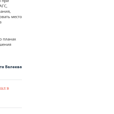
й при
АГС,
вания,
овать место
в
о планах
ршения
та Валеева
ал в