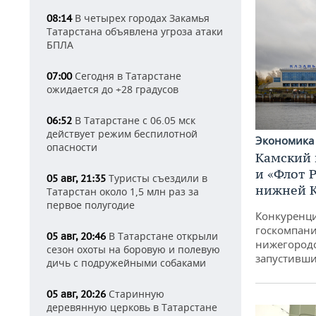
В четырех городах Закамья
08:14
Татарстана объявлена угроза атаки
БПЛА
Сегодня в Татарстане
07:00
ожидается до +28 градусов
В Татарстане с 06.05 мск
06:52
действует режим беспилотной
Экономик
опасности
Камский 
и «Флот 
Туристы съездили в
05 авг, 21:35
нижней 
Татарстан около 1,5 млн раз за
первое полугодие
Конкуренци
госкомпани
В Татарстане открыли
05 авг, 20:46
нижегородс
сезон охоты на боровую и полевую
запустивши
дичь с подружейными собаками
Старинную
05 авг, 20:26
деревянную церковь в Татарстане