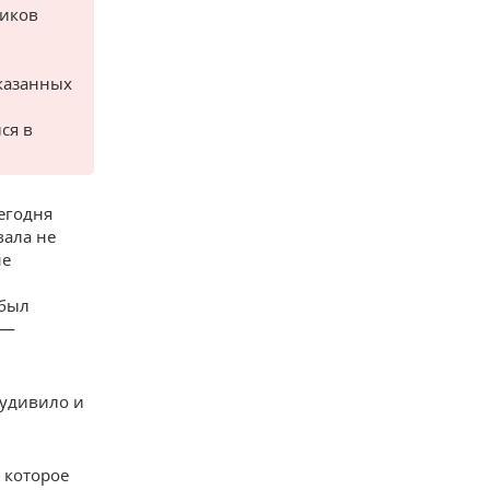
ников
казанных
ся в
егодня
вала не
не
 был
 —
 удивило и
 которое