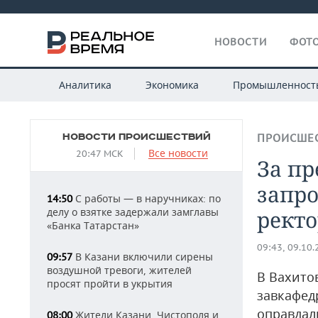
НОВОСТИ
ФОТО
Аналитика
Экономика
Промышленност
НОВОСТИ ПРОИСШЕСТВИЙ
ПРОИСШЕ
Все новости
20:47 МСК
За пр
запро
С работы — в наручниках: по
14:50
делу о взятке задержали замглавы
рект
«Банка Татарстан»
09:43, 09.10
В Казани включили сирены
09:57
воздушной тревоги, жителей
В Вахито
просят пройти в укрытия
завкафед
оправдал
Жители Казани, Чистополя и
08:00