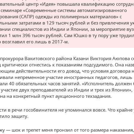
вательный центр «Идея» повышала квалификацию сотруд
 семинаре «Современные системы автоматизированного
рования (САПР) одежды из полимерных материалов» с
ьными затратами в 129 тысяч рублей и без привлечения у
дании специалистов из Индии и Японии, за мероприятие вуз
тил 1 млн 396 тысяч рублей. Сам Юшко в ту пору уже трудил
о возглавил его лишь в 2017-м.
рокурора Вахитовского района Казани Виктория Аюпова с
д критически отнестись к показаниям подсудимого. Она наз
ующим действительности его довод, что условия договора 
ивали непременное участие иностранных педагогов, лишь
али 40 обязательных часов занятий. «Исполнитель должен
 участие двух преподавателей из Индии и трех из Японии»,
она на конкретный пункт аукционного техзадания.
сти в речи гособвинителя не упоминался вовсе. Что крайне
тило защиту.
жу — шок и трепет меня пронзил от того размера наказания,