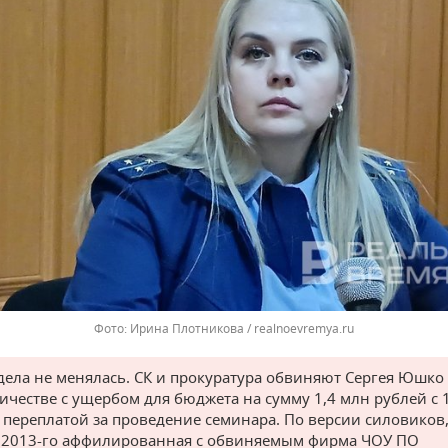
Ирина Плотникова / realnoevremya.ru
дела не менялась. СК и прокуратура обвиняют Сергея Юшко
честве с ущербом для бюджета на сумму 1,4 млн рублей с 
 переплатой за проведение семинара. По версии силовиков,
 2013-го аффилированная с обвиняемым фирма ЧОУ ПО