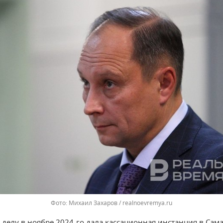
Михаил Захаров / realnoevremya.ru
 делу в ноябре 2024-го дала кассационная инстанция в Сама