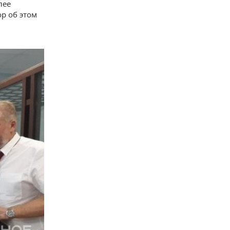
лее
ор об этом