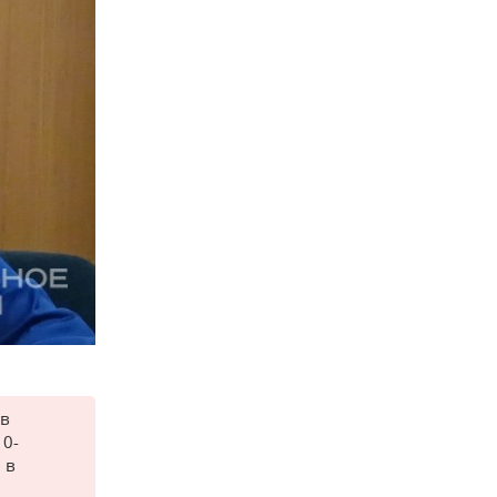
 в
10-
 в