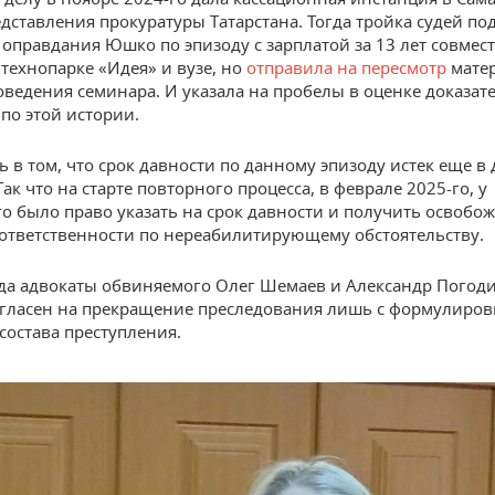
дставления прокуратуры Татарстана. Тогда тройка судей по
 оправдания Юшко по эпизоду с зарплатой за 13 лет совмес
 технопарке «Идея» и вузе, но
отправила на пересмотр
мате
оведения семинара. И указала на пробелы в оценке доказат
по этой истории.
 в том, что срок давности по данному эпизоду истек еще в 
Так что на старте повторного процесса, в феврале 2025-го, у
о было право указать на срок давности и получить освобо
ответственности по нереабилитирующему обстоятельству.
да адвокаты обвиняемого Олег Шемаев и Александр Погод
ласен на прекращение преследования лишь с формулиров
состава преступления.