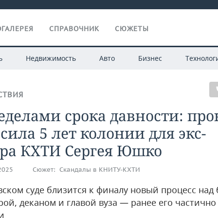
ГАЛЕРЕЯ
СПРАВОЧНИК
СЮЖЕТЫ
ь
Недвижимость
Авто
Бизнес
Технолог
СТВИЯ
еделами срока давности: про
сила 5 лет колонии для экс-
ора КХТИ Сергея Юшко
.2025
Сюжет:
Скандалы в КНИТУ-КХТИ
вском суде близится к финалу новый процесс на
рой, деканом и главой вуза — ранее его частично
и