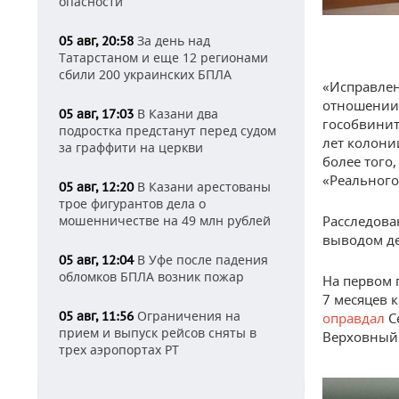
опасности
За день над
05 авг, 20:58
Татарстаном и еще 12 регионами
сбили 200 украинских БПЛА
«Исправлен
отношении 
В Казани два
05 авг, 17:03
гособвинит
подростка предстанут перед судом
лет колони
за граффити на церкви
более того,
«Реального
В Казани арестованы
05 авг, 12:20
трое фигурантов дела о
мошенничестве на 49 млн рублей
Расследова
выводом де
В Уфе после падения
05 авг, 12:04
обломков БПЛА возник пожар
На первом 
7 месяцев 
Ограничения на
05 авг, 11:56
оправдал
С
прием и выпуск рейсов сняты в
Верховный с
трех аэропортах РТ