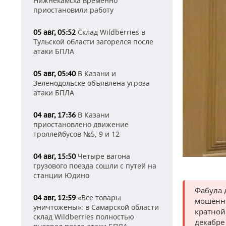
Нижнекамска временно
приостановили работу
Склад Wildberries в
05 авг, 05:52
Тульской области загорелся после
атаки БПЛА
В Казани и
05 авг, 05:40
Зеленодольске объявлена угроза
атаки БПЛА
В Казани
04 авг, 17:36
приостановлено движение
троллейбусов №5, 9 и 12
Четыре вагона
04 авг, 15:50
грузового поезда сошли с путей на
станции Юдино
Фабула 
«Все товары
04 авг, 12:59
мошенни
уничтожены»: в Самарской области
кратной
склад Wildberries полностью
декабре