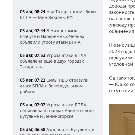
доводы пре
Над Татарстаном сбили
законность
05 авг, 08:24
БПЛА — Минобороны РФ
на постах в
эпизоду пр
В Нижнекамске,
обвинения 
05 авг, 07:44
Елабуге и Набережных Челнах
объявили угрозу атаки БПЛА
Нюанс лишь
2023 года. 
Угроза атаки БПЛА
05 авг, 07:33
подсудимог
объявлена еще в двух городах
уголовной 
Татарстана
Однако тог
Силы ПВО отразили
05 авг, 07:22
— Юшко сог
атаку БПЛА в Зеленодольском
отсутствии 
районе
Угроза атаки БПЛА
05 авг, 07:07
объявлена в городах Альметьевске,
Бугульме и Лениногорске
Аэропорты Бугульмы и
05 авг, 06:38