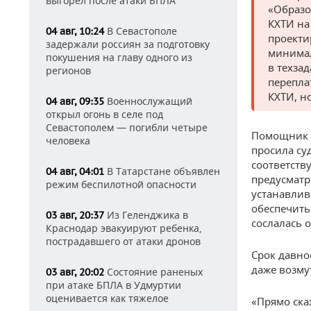
выгорел после атаки БПЛА
«Образо
КХТИ на
В Севастополе
04 авг, 10:24
проекти
задержали россиян за подготовку
минимал
покушения на главу одного из
в техза
регионов
перепла
КХТИ, н
Военнослужащий
04 авг, 09:35
открыл огонь в селе под
Севастополем — погибли четыре
Помощник п
человека
просила су
соответств
В Татарстане объявлен
04 авг, 04:01
предусматр
режим беспилотной опасности
устанавлив
обеспечить
Из Геленджика в
03 авг, 20:37
сослалась 
Краснодар эвакуируют ребенка,
пострадавшего от атаки дронов
Срок давно
даже возму
Состояние раненых
03 авг, 20:02
при атаке БПЛА в Удмуртии
оценивается как тяжелое
«Прямо ска