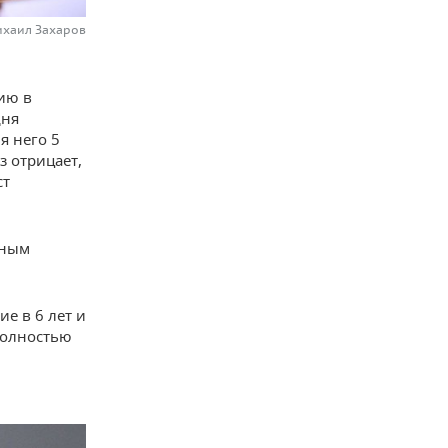
ихаил Захаров
ию в
дня
я него 5
з отрицает,
ст
ьным
е в 6 лет и
полностью