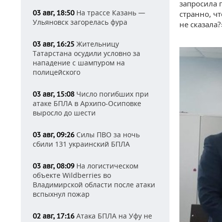
запросила п
На трассе Казань —
03 авг, 18:50
странно, чт
Ульяновск загорелась фура
не сказала
Жительницу
03 авг, 16:25
Татарстана осудили условно за
нападение с шампуром на
полицейского
Число погибших при
03 авг, 15:08
атаке БПЛА в Архипо-Осиповке
выросло до шести
Силы ПВО за ночь
03 авг, 09:26
сбили 131 украинский БПЛА
На логистическом
03 авг, 08:09
объекте Wildberries во
Владимирской области после атаки
вспыхнул пожар
Атака БПЛА на Уфу не
02 авг, 17:16