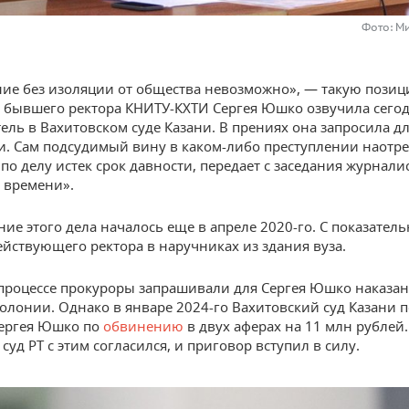
Фото: М
ие без изоляции от общества невозможно», — такую позиц
бывшего ректора КНИТУ-КХТИ Сергея Юшко озвучила сего
ель в Вахитовском суде Казани. В прениях она запросила дл
и. Сам подсудимый вину в каком-либо преступлении наотре
 по делу истек срок давности, передает с заседания журнали
 времени».
ние этого дела началось еще в апреле 2020-го. С показател
йствующего ректора в наручниках из здания вуза.
процессе прокуроры запрашивали для Сергея Юшко наказани
колонии. Однако в январе 2024-го Вахитовский суд Казани 
ергея Юшко по
обвинению
в двух аферах на 11 млн рублей.
уд РТ с этим согласился, и приговор вступил в силу.