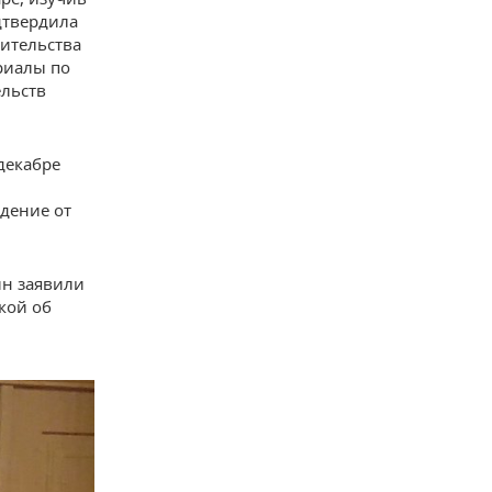
дтвердила
тительства
риалы по
ельств
декабре
ждение от
ин заявили
кой об