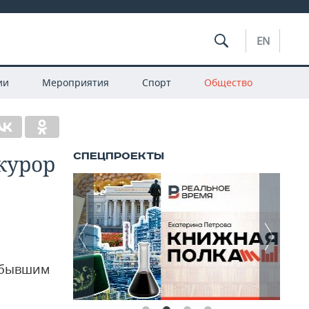
EN
ии
Мероприятия
Спорт
Общество
курор
д бывшим